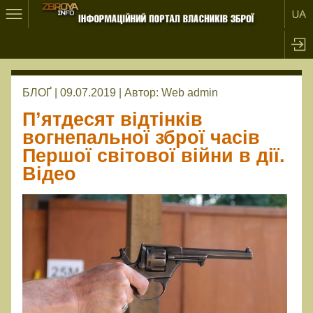
БЛОҐ | 09.07.2019 |
Автор:
Web admin
П’ятдесят відтінків
вогнепальної зброї часів
Першої світової війни в дії.
Відео