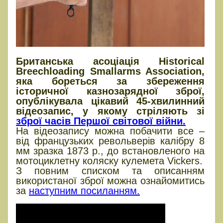
Британська асоціація Historical
Breechloading Smallarms Association,
яка бореться за збереження
історичної казнозарядної зброї,
опублікувала цікавий 45-хвилинний
відеозапис, у якому стріляють зі
зброї часів Першої світової війни.
На відеозапису можна побачити все –
від французьких револьверів калібру 8
мм зразка 1873 р., до встановленого на
мотоциклетну коляску кулемета Vickers.
З повним списком та описанням
використаної зброї можна ознайомитись
за
наступним посиланням.