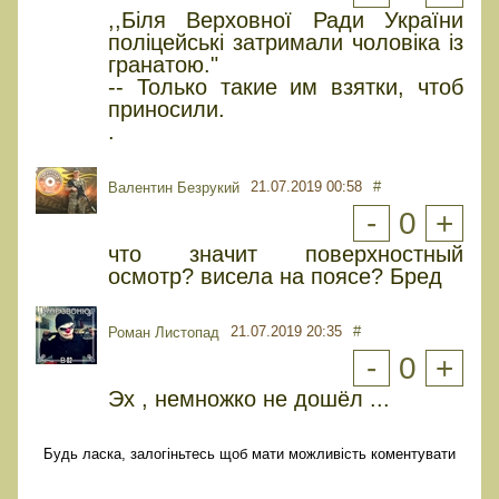
,,Біля Верховної Ради України
поліцейські затримали чоловіка із
гранатою."
-- Только такие им взятки, чтоб
приносили.
.
21.07.2019 00:58
#
Валентин Безрукий
-
0
+
что значит поверхностный
осмотр? висела на поясе? Бред
21.07.2019 20:35
#
Роман Листопад
-
0
+
Эх , немножко не дошёл ...
Будь ласка, залогіньтесь щоб мати можливість коментувати