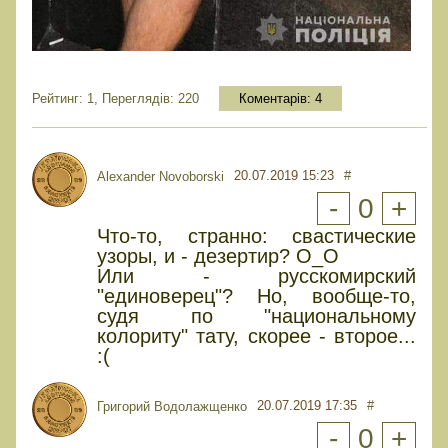
Рейтинг: 1, Переглядів: 220
Коментарів:
4
20.07.2019 15:23
#
Alexander Novoborski
-
0
+
Что-то, странно: свастические
узоры, и - дезертир? О_О
Или - русскомирский
"единоверец"? Но, вообще-то,
судя по "национальному
колориту" тату, скорее - второе...
:(
20.07.2019 17:35
#
Григорий Водолажщенко
-
0
+