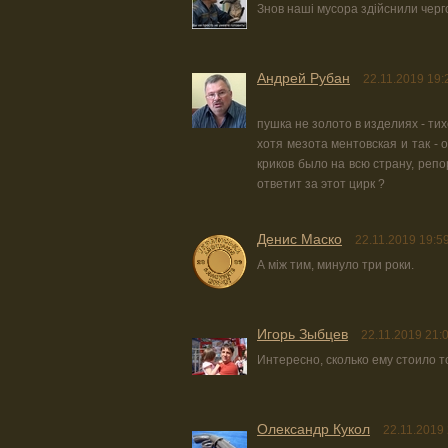
Знов наші мусора здійснили черг
Андрей Рубан
22.11.2019 19:
пушка не золото в изделиях - ти
хотя мезота ментовская и так - 
криков было на всю страну, репо
ответит за этот цирк ?
Денис Маско
22.11.2019 19:5
А між тим, минуло три роки.
Игорь Зыбцев
22.11.2019 21:
Интересно, сколько ему стоило т
Олександр Кукол
22.11.2019