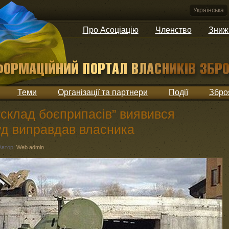
Українська
Про Асоціацію
Членство
Зниж
Теми
Організації та партнери
Події
Збро
“склад боєприпасів” виявився
уд виправдав власника
Автор:
Web admin