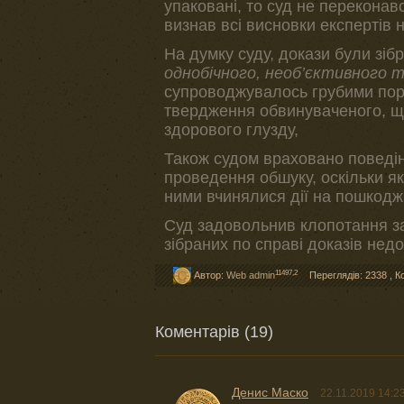
упаковані, то суд не переконався
визнав всі висновки експертів
На думку суду, докази були зіб
однобічного, необ’єктивного 
супроводжувалось грубими пор
твердження обвинуваченого, щ
здорового глузду,
Також судом враховано поведін
проведення обшуку, оскільки як
ними вчинялися дії на пошкодж
Суд задовольнив клопотання за
зібраних по справі доказів нед
11497,2
Автор:
Web admin
Переглядів: 2338
,
К
Коментарів (19)
Денис Маско
22.11.2019 14:2