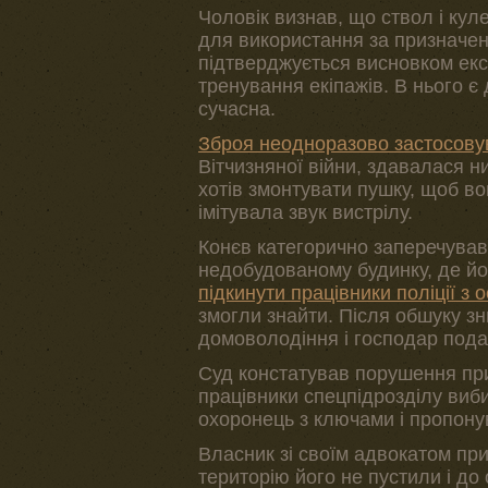
Чоловік визнав, що ствол і кул
для використання за призначе
підтверджується висновком екс
тренування екіпажів. В нього є 
сучасна.
Зброя неодноразово застосову
Вітчизняної війни, здавалася н
хотів змонтувати пушку, щоб в
імітувала звук вистрілу.
Конєв категорично заперечува
недобудованому будинку, де йог
підкинути працівники поліції з 
змогли знайти. Після обшуку зни
домоволодіння і господар подав
Суд констатував порушення пр
працівники спецпідрозділу виби
охоронець з ключами і пропонув
Власник зі своїм адвокатом при
територію його не пустили і д