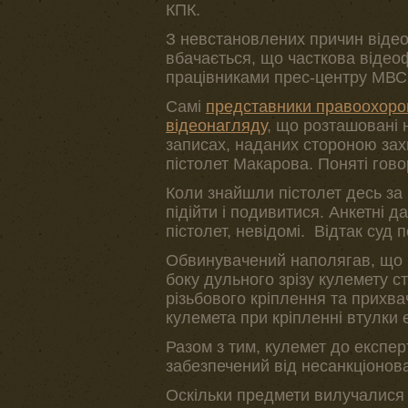
КПК.
З невстановлених причин відеоза
вбачається, що часткова відео
працівниками прес-центру МВС 
Самі
представники правоохорон
відеонагляду
, що розташовані 
записах, наданих стороною зах
пістолет Макарова. Поняті гов
Коли знайшли пістолет десь за 
підійти і подивитися. Анкетні 
пістолет, невідомі. Відтак суд 
Обвинувачений наполягав, що й
боку дульного зрізу кулемету с
різьбового кріплення та прихва
кулемета при кріпленні втулки 
Разом з тим, кулемет до експер
забезпечений від несанкціонова
Оскільки предмети вилучалися 