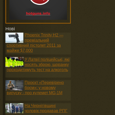
Нові
Phoenix Trinity H2 —
преміальний
спортивний пістолет 2011 за
майже $7,000
У Латвії поліцейські, які
носять зброю, щоранку
проходитимуть тест на алкоголь
Проєкт «Перевірено
боєм»: у новому
випуску - про кулемет MG-1М
На Чернігівщині
чоловік продавав РПГ