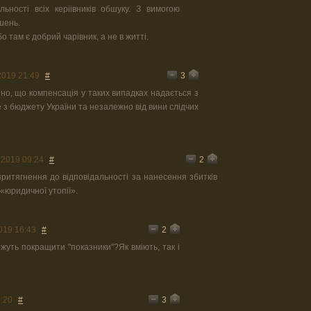
ьності всіх керіівників обшуку. З вимогою
шень.
о там є добрий чарівник, а не в житті.
3
2019 21:49
#
но, що компенсація у таких випадках надається з
 з бюджету України та незалежно від вини слідчих
2
.2019 09:24
#
ритягнення до відповідальності за нанесення збитків
 «юридичної утопії».
2
019 16:43
#
жуть покращити "показники"?Як вміють, так і
3
7:20
#