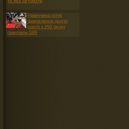
та два автомати
Німеччина готує
замовлення другої
партії з 250 тисяч
гвинтівок G95
и