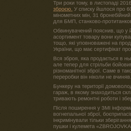
Три роки тому, в листопаді 2016
зброєю.
У списку йшлося про 60
мінометних мін, 31 бронебійний
для БМП, станково-протитанков
Обвинувачений пояснив, що у йо
асортимент товару вони купува
тощо, які уповноважені на про
України, що має сертифікат пр
Вся зброя, яка продається в нь
але тепер для стрільби бойови
різноманітної зброї. Саме в так
переробки він ніколи не вчиняв
Бункеру на території домоволо
гараж, в якому знаходиться скл
тривають ремонтні роботи і збе
Після поширення у ЗМІ інформац
вогнепальної зброї, боєприпас
інкримінували тільки зберіганн
пушки і кулемета «ZBROJOVK