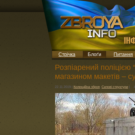
Стрічка
Блоґи
Питання
Розпіарений поліцією 
магазином макетів – с
22.11.2019
|
Колекційна зброя
,
Силові структури
|