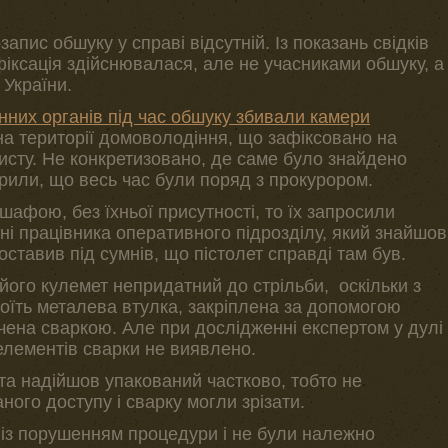
пис обшуку у справі відсутній. Із показань свідків
фіксація здійснювалася, але не учасниками обшуку, а
України.
них органів під час обшуку збивали камери
на території домоволодіння, що зафіксовано на
исту. Не конкретизовано, де саме було знайдено
орили, що весь час були поряд з прокурором.
шафою, без їхньої присутності, то їх запросили
дані працівника оперативного підрозділу, який знайшов
поставив під сумнів, що пістолет справді там був.
ого кулемет непридатний до стрільби, оскільки з
тоїть металева втулка, закріплена за допомогою
чена сваркою. Але при дослідженні експертом у дулі
елементів сварки не виявлено.
та надійшов упакований частково, тобто не
ного доступу і сварку могли зрізати.
із порушенням процедури і не були належно