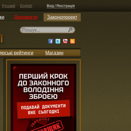
Русский
English
Вхід / Реєстрація
ки
Допомогти
Законопроект
ярські рейтинги
Магазин