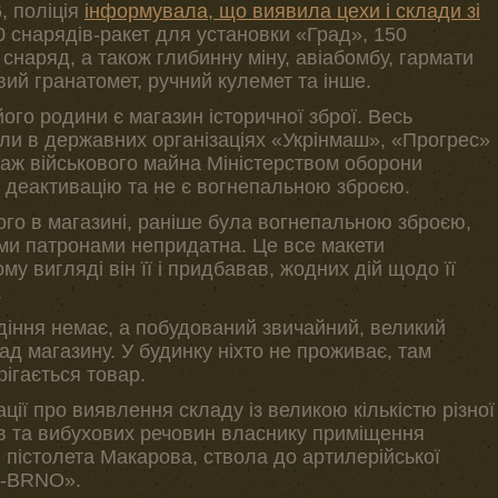
, поліція
інформувала, що виявила цехи і склади зі
 снарядів-ракет для установки «Град», 150
 снаряд, а також глибинну міну, авіабомбу, гармати
ий гранатомет, ручний кулемет та інше.
го родини є магазин історичної зброї. Весь
ли в державних організаціях «Укрінмаш», «Прогрес»
даж військового майна Міністерством оборони
о деактивацію та не є вогнепальною зброєю.
ого в магазині, раніше була вогнепальною зброєю,
ми патронами непридатна. Це все макети
ому вигляді він її і придбавав, жодних дій щодо її
.
діння немає, а побудований звичайний, великий
ад магазину. У будинку ніхто не проживає, там
рігається товар.
ії про виявлення складу із великою кількістю різної
ів та вибухових речовин власнику приміщення
я пістолета Макарова, ствола до артилерійської
A-BRNO».