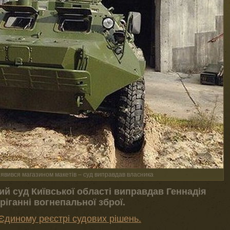
иявився магазином макетів – суд виправдав власника
й суд Київської області виправдав Геннадія
ріганні вогнепальної зброї.
Єдиному реєстрі судових рішень.