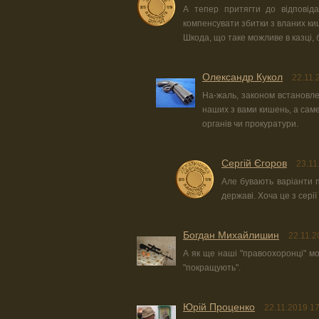
А тепер притягти до відповідал
компенсувати збитки з вланих ки
Шкода, що таке можливе в казці, б
Олександр Кукол
22.11.
На-жаль, законом встановле
наших з вами кишень, а саме
органів чи прокуратури.
Сергій Єгоров
23.11
Але бувають варіанти п
державі. Хоча це з серії
Богдан Михайлишин
22.11.2
А як ще наші "правоохоронці" мо
"покращують".
Юрiй Проценко
22.11.2019 1