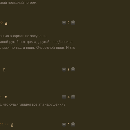
овий невдалий погром.
2
22
#
хонько в карман не засунешь.
одной рукой потырила, другой - подбросила...
ртажи по тв... и пшик. Очередной пшик. И кто
3
9
#
4
05
#
о, что судья увидел все эти нарушения?
2
 21:44
#