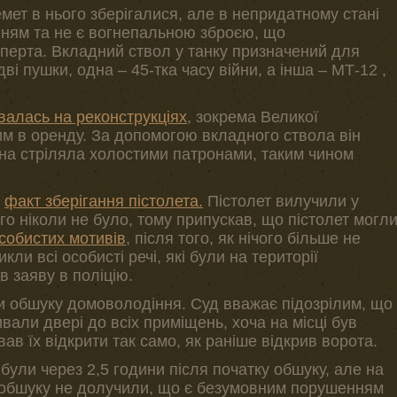
емет в нього зберігалися, але в непридатному стані
нням та не є вогнепальною зброєю, що
перта. Вкладний ствол у танку призначений для
дві пушки, одна – 45-тка часу війни, а інша – МТ-12 ,
валась на реконструкціях
, зокрема Великої
им в оренду. За допомогою вкладного ствола він
она стріляла холостими патронами, таким чином
в
факт зберігання пістолета.
Пістолет вилучили у
о ніколи не було, тому припускав, що пістолет могл
особистих мотивів
, після того, як нічого більше не
кли всі особисті речі, які були на території
 заяву в поліцію.
и обшуку домоволодіння. Суд вважає підозрілим, що
вали двері до всіх приміщень, хоча на місці був
ав їх відкрити так само, як раніше відкрив ворота.
були через 2,5 години після початку обшуку, але на
о обшуку не долучили, що є безумовним порушенням