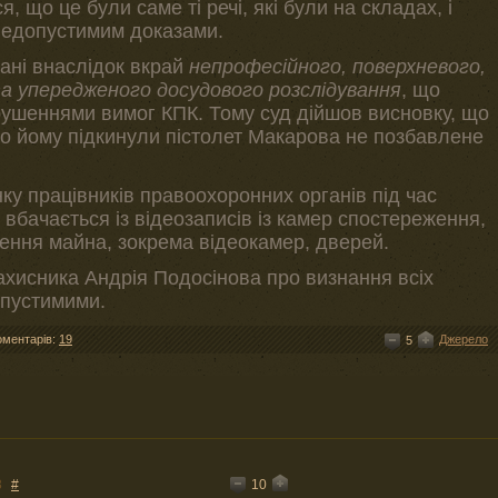
, що це були саме ті речі, які були на складах, і
 недопустимим доказами.
рані внаслідок вкрай
непрофесійного, поверхневого,
та упередженого досудового розслідування
, що
ушеннями вимог КПК. Тому суд дійшов висновку, що
о йому підкинули пістолет Макарова не позбавлене
ку працівників правоохоронних органів під час
 вбачається із відеозаписів із камер спостереження,
ення майна, зокрема відеокамер, дверей.
хисника Андрія Подосінова про визнання всіх
опустимими.
оментарів:
19
Джерело
5
10
3
#