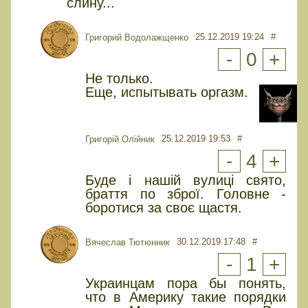
слину...
25.12.2019 19:24
#
Григорий Водолажщенко
-
0
+
Не только.
Еще, испытывать оргазм.
25.12.2019 19:53
#
Григорій Олійник
-
4
+
Буде і нашій вулиці свято,
браття по зброї. Головне -
боротися за своє щастя.
30.12.2019 17:48
#
Вячеслав Тютюнник
-
1
+
Украинцам пора бы понять,
что в Америку такие порядки