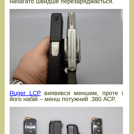
набагато швидше перезаряджається.
Ruger LCP
виявився меншим, проте і
його набій – менш потужний .380 ACP.