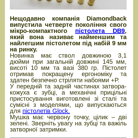
Нещодавно компанія Diamondback
випустила четверте покоління свого
мікро-компактного
пістолета DB9
,
який вона називає найменшим та
найлегшим пістолетом під набій 9 мм
на ринку.
Новинка має ствол довжиною 3,1
дюйми при загальній довжині 145 мм,
висоті 10 мм та вазі 380 гр. Пістолет
отримав покращену ергономіку та
здатен безпечно стріляти набоями +P.
У передній та задній частинах затвора-
кожуха є зубці, а механічні прицільні
пристосування виготовлені зі сталі та
сумісні з моделями, що випускаються
для
пістолетів Glock.
Мушка має червону точку, цілик – дві
зелені. Зверніть увагу на зубці та важіль
затворної затримки.