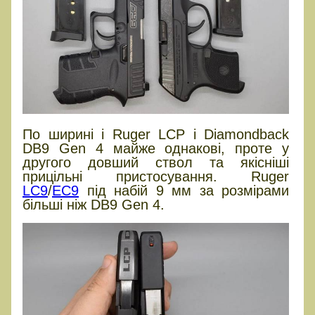
По ширині і Ruger LCP і Diamondback
DB9 Gen 4 майже однакові, проте у
другого довший ствол та якісніші
прицільні пристосування. Ruger
LC9
/
EC9
під набій 9 мм за розмірами
більші ніж DB9 Gen 4.