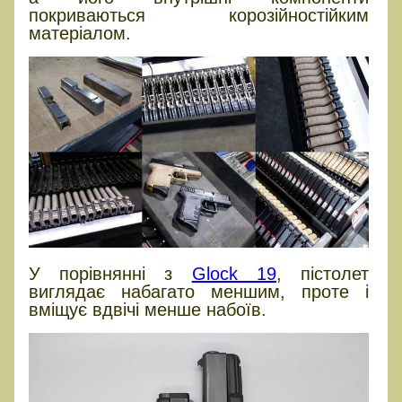
покриваються корозійностійким
матеріалом.
У порівнянні з
Glock 19
, пістолет
виглядає набагато меншим, проте і
вміщує вдвічі менше набоїв.