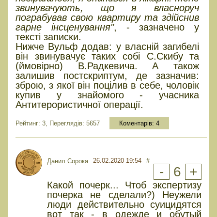
звинувачують, що я власноруч
пограбував свою квартиру та здійснив
гарне інсценування"
, - зазначено у
тексті записки.
Нижче Вульф додав: у власній загибелі
він звинувачує таких собі С.Скибу та
(ймовірно) В.Радкевича. А також
залишив постскриптум, де зазначив:
зброю, з якої він поцілив в себе, чоловік
купив у знайомого - учасника
Антитерористичної операції.
Рейтинг: 3, Переглядів: 5657
Коментарів:
4
26.02.2020 19:54
#
Данил Сорока
-
6
+
Какой почерк... Чтоб экспертизу
почерка не сделали?) Неужели
люди действительно суицидятся
вот так - в одежде и обутый