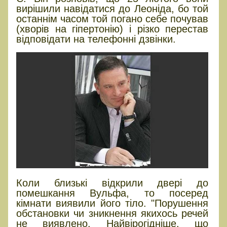
вирішили навідатися до Леоніда, бо той
останнім часом той погано себе почував
(хворів на гіпертонію) і різко перестав
відповідати на телефонні дзвінки.
Коли близькі відкрили двері до
помешкання Вульфа, то посеред
кімнати виявили його тіло. "Порушення
обстановки чи зникнення якихось речей
не виявлено. Найвірогідніше, що