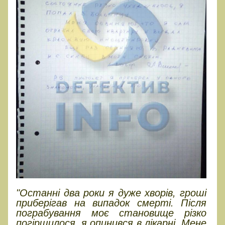
"Останні два роки я дуже хворів, гроші
приберігав на випадок смерті. Після
пограбування моє становище різко
погіршилося, я опинився в лікарні. Мене