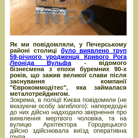
Як ми повідомляли, у Печерському
районі столиці
було виявлено труп
59-річного уродженця Кривого Рога
Леоніда Вульфа
- відомого
бізнесмена з епохи буремних 90-х
років, що зажив великої слави після
заснування компанії
"Єврокоммодітес", яка займалася
металотрейдингом.
Зокрема, в поліції Києва повідомили (не
вказуючи особу загиблого): напередодні
до них дійсно надходило звернення про
виявлення мертвого чоловіка, та на
вулицю Архітектора Городецького
дійсно здійснювала виїзд оперативна
група.