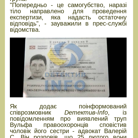
"Попередньо - це самогубство, наразі
тіло направлено для проведення
експертизи, яка надасть остаточну
відповідь", - зауважили в прес-службі
відомства.
Як додає поінформований
співрозмовник
Dетектив-Info
, із
повідомленням про виявлений труп
Вульфа правоохоронців сповістив
чоловік його сестри - адвокат Валерій
С. Він розповів, що 25 лютого вони