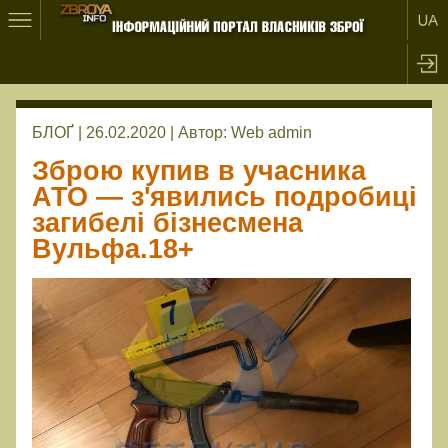
БЛОҐ | 26.02.2020 |
Автор:
Web admin
Зброю купив в учасника
АТО — з'явились подробиці
загибелі бізнесмена
Вульфа.18+