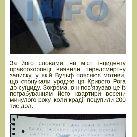
За його словами, на місті інциденту
правоохоронці виявили передсмертну
записку, у якій Вульф пояснює мотиви,
що спонукали уродженця Кривого Рога
до суїциду. Зокрема, він пов'язував це із
пограбуванням його квартири восени
минулого року, коли крадії поцупили 200
тис дол.