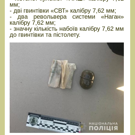
мм;
- дві гвинтівки «СВТ» калібру 7,62 мм;
- два револьвера системи «Наган»
калібру 7,62 мм;
- значну кількість набоїв калібру 7,62 мм
до гвинтівки та пістолету.