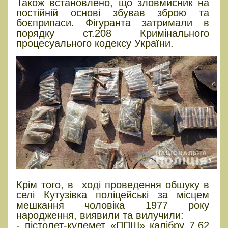
Також встановлено, що зловмисник на
постійній основі збував зброю та
боєприпаси. Фігуранта затримали в
порядку ст.208 Кримінального
процесуального кодексу України.
Крім того, в ході проведення обшуку в
селі Кутузівка поліцейські за місцем
мешкання чоловіка 1977 року
народження, виявили та вилучили:
- пістолет-кулемет «ППШ» калібру 7,62