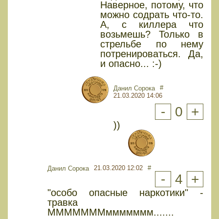
Наверное, потому, что
можно содрать что-то.
А, с киллера что
возьмешь? Только в
стрельбе по нему
потренироваться. Да,
и опасно... :-)
#
Данил Сорока
21.03.2020 14:06
-
0
+
))
21.03.2020 12:02
#
Данил Сорока
-
4
+
"особо опасные наркотики" -
травка
МММММММммммммм.......