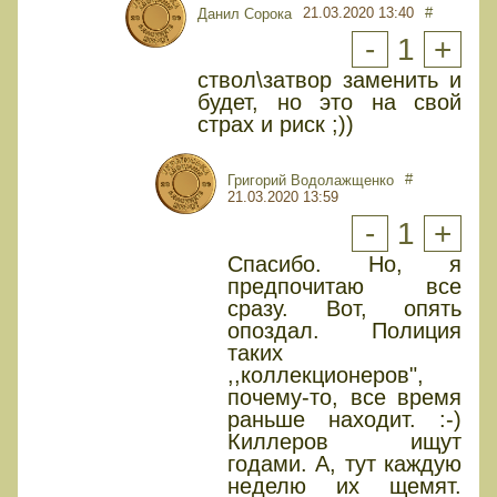
21.03.2020 13:40
#
Данил Сорока
-
1
+
ствол\затвор заменить и
будет, но это на свой
страх и риск ;))
#
Григорий Водолажщенко
21.03.2020 13:59
-
1
+
Спасибо. Но, я
предпочитаю все
сразу. Вот, опять
опоздал. Полиция
таких
,,коллекционеров",
почему-то, все время
раньше находит. :-)
Киллеров ищут
годами. А, тут каждую
неделю их щемят.