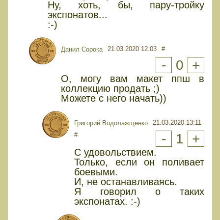
Ну, хоть, бы, пару-тройку
экспонатов...
:-)
21.03.2020 12:03
#
Данил Сорока
-
0
+
О, могу вам макет ппш в
коллекцию продать ;)
Можете с него начать))
21.03.2020 13:11
Григорий Водолажщенко
#
-
1
+
С удовольствием.
Только, если он поливает
боевыми.
И, не останавливаясь.
Я говорил о таких
экспонатах. :-)