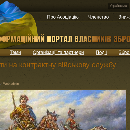
Українська
Про Асоціацію
Членство
Зниж
Теми
Організації та партнери
Події
Збро
и на контрактну військову службу
р:
Web admin