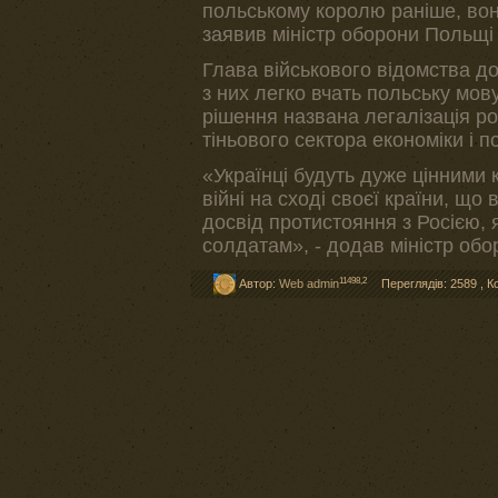
польському королю раніше, вон
заявив міністр оборони Польщі
Глава військового відомства до
з них легко вчать польську мов
рішення названа легалізація ро
тіньового сектора економіки і
«Українці будуть дуже цінними 
війні на сході своєї країни, що 
досвід протистояння з Росією,
солдатам», - додав міністр обо
11498,2
Автор:
Web admin
Переглядів: 2589
,
К