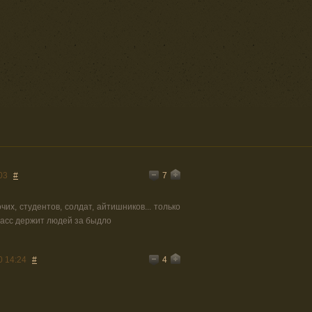
7
03
#
их, студентов, солдат, айтишников... только
ласс держит людей за быдло
4
0 14:24
#