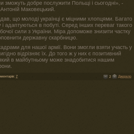
и зможуть добре послужити Польщі і сьогодні», -
 Антоній Маковецький.
дав, що молоді українці є міцними хлопцями. Багато
у і адаптуються в побуті. Серед інших переваг такого
бочої сили з України. Міра допоможе знизити частку
 поповнити державну скарбницю.
кадрами для нашої армії. Вони змогли взяти участь у
вигідно відрізняє їх. До того ж у них є позитивний
 який в майбутньому може знадобитися нашим
рони.
оментарів:
7
Джерело
2