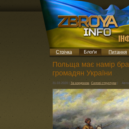
Стрічка
Блоґи
Питання
Польща має намір брат
громадян України
31.03.2020
|
За кордоном
,
Силові структури
|
Авто