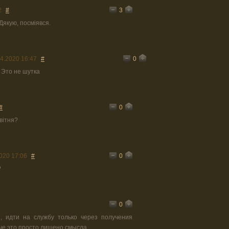
3
2
#
Дякую, посміявся.
0
4.2020 16:47
#
 Это не шутка
0
#
квітня?
0
020 17:06
#
?
0
, идти на службу только через получения
че это просто лишено смысла