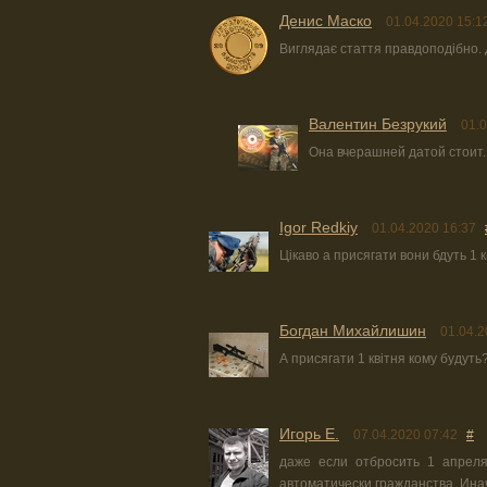
Денис Маско
01.04.2020 15:1
Виглядає стаття правдоподібно. 
Валентин Безрукий
01.0
Она вчерашней датой стоит.
Igor Redkiy
01.04.2020 16:37
Цікаво а присягати вони бдуть 1 
Богдан Михайлишин
01.04.2
А присягати 1 квітня кому будуть
Игорь Е.
07.04.2020 07:42
#
даже если отбросить 1 апреля
автоматически гражданства. Ина