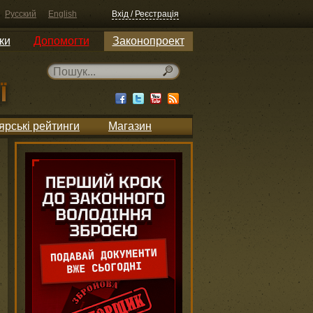
Русский
English
Вхід / Реєстрація
ки
Допомогти
Законопроект
ярські рейтинги
Магазин