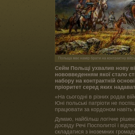
Польща має намір брати на контрактну війс
Сейм Польщі ухвалив нову в
нововведенням якої стало ст
набору на контрактній основі
пріоритет серед яких надава
«На сьогодні в різних родах вій
Юні польські патріоти не посп
працювати за кордоном навіть 
Думаю, найбільш логічне рішенн
досвіду Речі Посполитої і відтв
складатися з іноземних громадя