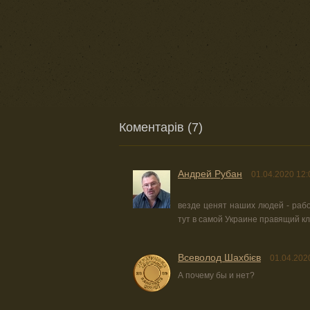
Коментарів (7)
Андрей Рубан
01.04.2020 12:
везде ценят наших людей - рабоч
тут в самой Украине правящий к
Всеволод Шахбієв
01.04.202
А почему бы и нет?