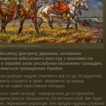
ькову службу громадян України
ійськову доктрину держави, основним
ворення військового реєстру з можливістю
 в збройні сили республіки іноземних громадян,
тиметься громадянам України.
ськ дефіцит кадрів становить від 10 до 30 відсотків.
ішають служити в армії, вважаючи за краще
на не самих престижних посадах.
я в такій ситуації - повернутися до історичного
орити реєстр чисельністю 20-40 тисяч осіб. Він буде
н, переважно українців. Їхні предки чудово служили