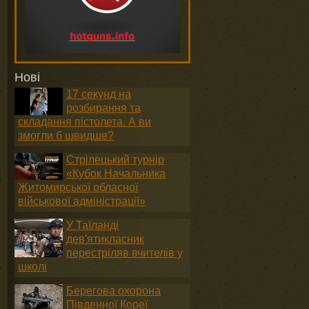
Нові
17 секунд на
розбирання та
складання пістолета. А ви
змогли б швидше?
Стрілецький турнір
«Кубок Начальника
Житомирської обласної
військової адміністрації»
У Таїланді
дев'ятикласник
перестріляв вчителів у
школі
Берегова охорона
Південної Кореї