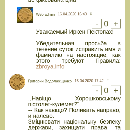
16.04.2020 16:40
#
Web admin
-
0
+
Уважаемый Иркен Пектопах!
Убедительная просьба в
течение суток исправить имя и
фамилию на настоящие, как
этого требуют Правила:
zbroya.info
16.04.2020 17:42
#
Григорий Водолажщенко
-
0
+
,,Навіщо Хорошковському
пістолет-кулемет?"
-- Как навiщо? Поливать направо,
и налево.
Змiцнювати нацiональну безпеку
держави, захищати права, та