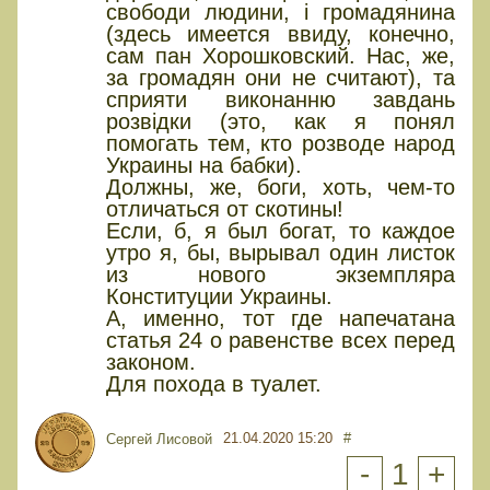
свободи людини, i громадянина
(здесь имеется ввиду, конечно,
сам пан Хорошковский. Нас, же,
за громадян они не считают), та
сприяти виконанню завдань
розвiдки (это, как я понял
помогать тем, кто розводе народ
Украины на бабки).
Должны, же, боги, хоть, чем-то
отличаться от скотины!
Если, б, я был богат, то каждое
утро я, бы, вырывал один листок
из нового экземпляра
Конституции Украины.
А, именно, тот где напечатана
статья 24 о равенстве всех перед
законом.
Для похода в туалет.
21.04.2020 15:20
#
Сергей Лисовой
-
1
+