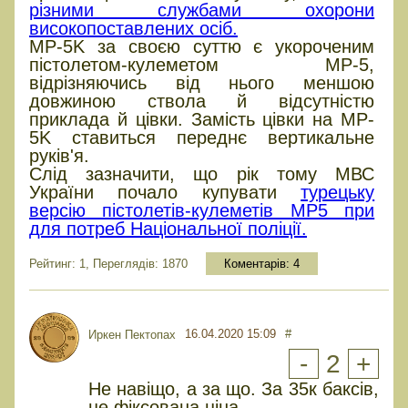
різними службами охорони
високопоставлених осіб.
MP-5K за своєю суттю є укороченим
пістолетом-кулеметом MP-5,
відрізняючись від нього меншою
довжиною ствола й відсутністю
приклада й цівки. Замість цівки на MP-
5K ставиться переднє вертикальне
руків'я.
Слід зазначити, що рік тому МВС
України почало купувати
турецьку
версію пістолетів-кулеметів MP5 при
для потреб Національної поліції.
Рейтинг: 1, Переглядів: 1870
Коментарів:
4
16.04.2020 15:09
#
Иркен Пектопах
-
2
+
Не навіщо, а за що. За 35к баксів,
це фіксована ціна