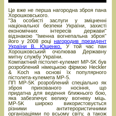
Це вже не перша нагородна зброя пана
Хорошковського.
"За особисті заслуги у зміцненні
національної безпеки України, захисті
економічних інтересів держави"
відзнакою "Іменна вогнепальна зброя"
його у 2008 році
нагородив президент
України В. Ющенко.
У той час пан
Хорошковський очолював Державну
митну службу України.
Компактний пістолет-кулемет MP-5K був
розроблений німецькою фірмою Heckler
& Koch на основі їх популярного
пістолета-кулемета МР-5.
ПП MP-5K розроблений спеціально як
зброя прихованого носіння, що
придатна для ведення ближнього бою,
яка забезпечує велику вогневу міць.
MP-5K широко використовується
різними антитерористичними
організаціями по всьому світу, а також