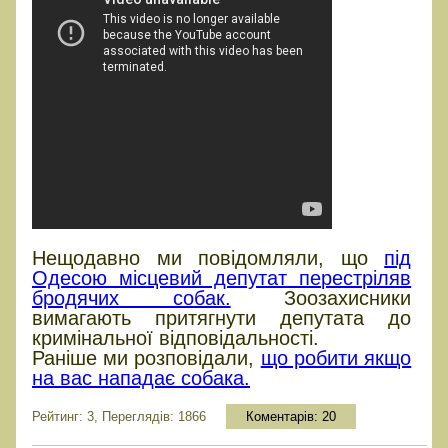
Нещодавно ми повідомляли, що
під
Одесою місцевий депутат перестріляв
бродячих собак.
Зоозахисники
вимагають притягнути депутата до
кримінальної відповідальності.
Раніше ми розповідали,
що робити якщо
на вас нападає собака.
Рейтинг: 3, Переглядів: 1866
Коментарів:
20