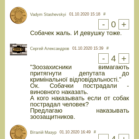
01.10.2020 15:18
#
Vadym Stashevskyi
-
0
+
Собачек жаль. И девушку тоже.
01.10.2020 15:39
#
Сергей Александров
-
4
+
"Зоозахисники вимагають
притягнути депутата до
кримінальної відповідальності."
Ок. Собачки пострадали -
виновного наказать.
А кого наказывать если от собак
пострадал человек?
Предлагаю наказывать
зоозащитников.
01.10.2020 16:49
#
Віталій Мазур