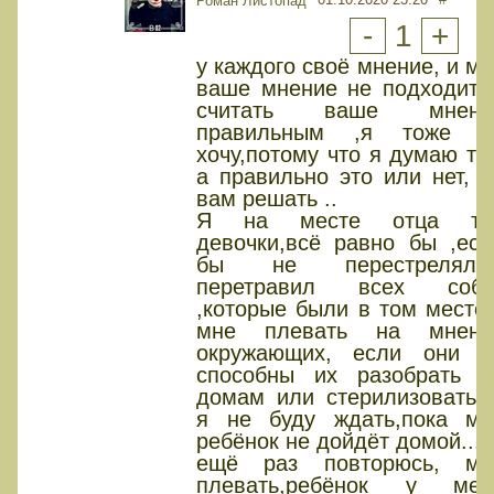
Роман Листопад
-
1
+
у каждого своё мнение, и мн
ваше мнение не подходит, 
считать ваше мнени
правильным ,я тоже н
хочу,потому что я думаю так
а правильно это или нет, н
вам решать ..
Я на месте отца то
девочки,всё равно бы ,есл
бы не перестрелял,т
перетравил всех соба
,которые были в том месте,
мне плевать на мнени
окружающих, если они н
способны их разобрать п
домам или стерилизовать,т
я не буду ждать,пока мо
ребёнок не дойдёт домой...
ещё раз повторюсь, мн
плевать,ребёнок у мен