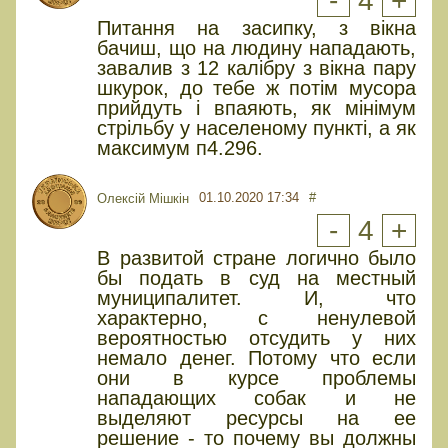
-
4
+
Питання на засипку, з вікна
бачиш, що на людину нападають,
завалив з 12 калібру з вікна пару
шкурок, до тебе ж потім мусора
прийдуть і впаяють, як мінімум
стрільбу у населеному пункті, а як
максимум п4.296.
01.10.2020 17:34
#
Олексiй Мiшкiн
-
4
+
В развитой стране логично было
бы подать в суд на местный
муниципалитет. И, что
характерно, с ненулевой
вероятностью отсудить у них
немало денег. Потому что если
они в курсе проблемы
нападающих собак и не
выделяют ресурсы на ее
решение - то почему вы должны