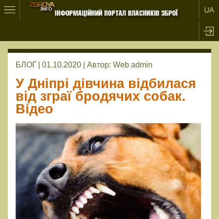
БЛОҐ | 01.10.2020 |
Автор:
Web admin
У Дніпрі дівчина відбилася
від зграї бродячих собак.
Відео