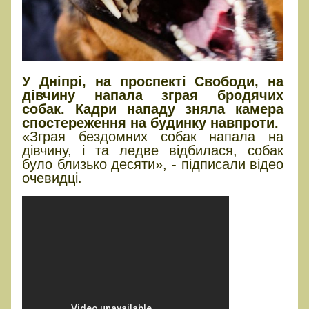
У Дніпрі, на проспекті Свободи, на
дівчину напала зграя бродячих
собак. Кадри нападу зняла камера
спостереження на будинку навпроти.
«Зграя бездомних собак напала на
дівчину, і та ледве відбилася, собак
було близько десяти», - підписали відео
очевидці.