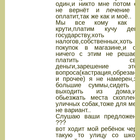
один,и никто мне потом ег
не вернёт и лечение н
оплатит,так же как и моё..
Мы все кому как н
крути,платим кучу дене
государству,хоть о
налогов,собственных,хоть о
покупок в магазине,и он
ничего с этим не решает-
платить сво
деньги,зарешение этог
вопроса(кастрация,обрезани
и прочее) я не намерен,эт
большие суммы,сидеть н
выходить из дома,ил
обьезжать места скоплени
уличных собак,тоже для мен
не вариант..
Слушаю ваши предложени
???
вот ходит мой ребёнок чере
такую то улицу со школ