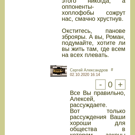
этого никогда, а
оппоненты-
хоплофобы сожрут
нас, смачно хрустнув.
Окститесь, панове
зброяры. А вы, Роман,
подумайте, хотите ли
вы жить там, где всем
на всех плевать.
#
Сергей Александров
02.10.2020 16:14
-
0
+
Все Вы правильно,
Алексей,
рассуждаете.
Вот только
рассуждения Ваши
хороши для
общества в
котором законы