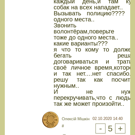
каждый день,и там куч
собак на всех нападает..
Вызывать полицию???? Д
одного места..
Звонить
волонтёрам,поверьте и
тоже до одного места..
какие варианты???
я что то кому то должен
бегать решат
договариваться и тратит
своё личное время,которог
и так нет....нет спасибо...
решу так как посчита
нужным..
И не нужн
перекручивать,что с людьм
так же может произойти..
02.10.2020 14:40
Олексiй Мiшкiн
#
-
5
+