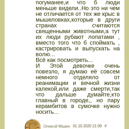
погуманее,и что б люди
меньше видели..Но это ни чем
не отличается от тех же крыс в
мышеловках,которые в други
странах считаются
священными животными,а тут
их люди рубают лопатами ,
вместо того что б споймать ,
кастрировать и выпускать на
волю...
Всё как посмотреть...
И Этой девочке очень
повезло, я думаю её совсем
немного отделяло от
реанимации и вечной жизни
калекой,или даже смерти,так
что дальше думайте,кто
главный в городе,, но пару
керамбитов в сумочке нужно
носить...
01.10.2020 21:09
#
Олексiй Мiшкiн