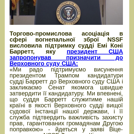
Торгово-промислова асоціація в
сфері вогнепальної зброї NSSF
висловила підтримку судді Емі Коні
Барретт, яку
президент США
запропонував призначити до
Верховного суду США:
«Ми радо підтримуємо висунення
президентом Трампом кандидатури
судді Барретт до Верховного суду США і
закликаємо Сенат якомога швидше
затвердити її кандидатуру. Ми впевнені,
що суддя Барретт служитиме нашій
країні в якості Верховного судді вищої
судової інстанції нашої держави, і її
служба підтвердить важливість захисту
прав, гарантованих громадянам Другою
поправкою» - йдеться у заяві Віце-