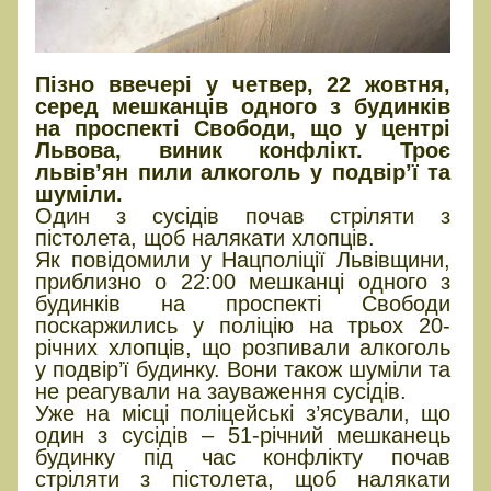
Пізно ввечері у четвер, 22 жовтня,
серед мешканців одного з будинків
на проспекті Свободи, що у центрі
Львова, виник конфлікт. Троє
львів’ян пили алкоголь у подвір’ї та
шуміли.
Один з сусідів почав стріляти з
пістолета, щоб налякати хлопців.
Як повідомили у Нацполіції Львівщини,
приблизно о 22:00 мешканці одного з
будинків на проспекті Свободи
поскаржились у поліцію на трьох 20-
річних хлопців, що розпивали алкоголь
у подвір’ї будинку. Вони також шуміли та
не реагували на зауваження сусідів.
Уже на місці поліцейські з’ясували, що
один з сусідів – 51-річний мешканець
будинку під час конфлікту почав
стріляти з пістолета, щоб налякати