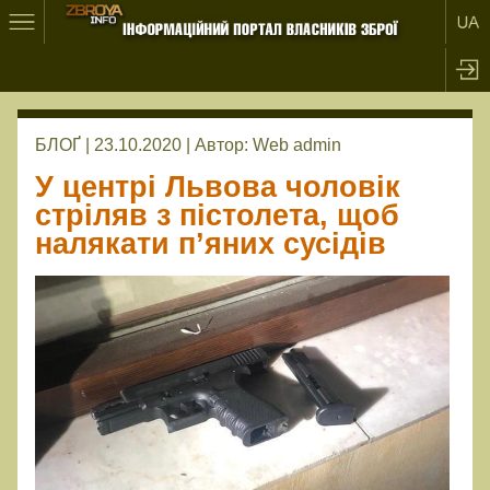
БЛОҐ | 23.10.2020 |
Автор:
Web admin
У центрі Львова чоловік
стріляв з пістолета, щоб
налякати п’яних сусідів