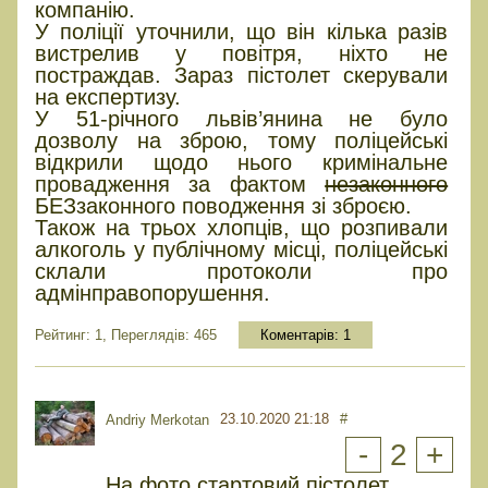
компанію.
У поліції уточнили, що він кілька разів
вистрелив у повітря, ніхто не
постраждав. Зараз пістолет скерували
на експертизу.
У 51-річного львів’янина не було
дозволу на зброю, тому поліцейські
відкрили щодо нього кримінальне
провадження за фактом
незаконного
БЕЗзаконного поводження зі зброєю.
Також на трьох хлопців, що розпивали
алкоголь у публічному місці, поліцейські
склали протоколи про
адмінправопорушення.
Рейтинг: 1, Переглядів: 465
Коментарів:
1
23.10.2020 21:18
#
Andriy Merkotan
-
2
+
На фото стартовий пістолет