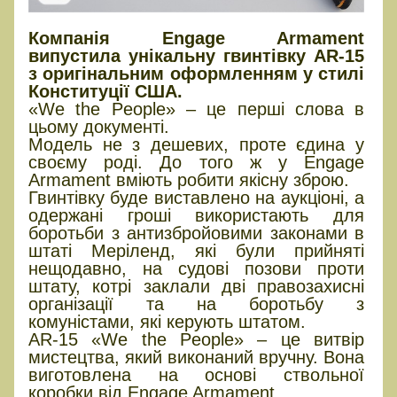
Компанія Engage Armament
випустила унікальну гвинтівку AR-15
з оригінальним оформленням у стилі
Конституції США.
«We the People» – це перші слова в
цьому документі.
Модель не з дешевих, проте єдина у
своєму роді. До того ж у Engage
Armament вміють робити якісну зброю.
Гвинтівку буде виставлено на аукціоні, а
одержані гроші використають для
боротьби з антизбройовими законами в
штаті Меріленд, які були прийняті
нещодавно, на судові позови проти
штату, котрі заклали дві правозахисні
організації та на боротьбу з
комуністами, які керують штатом.
AR-15 «We the People» – це витвір
мистецтва, який виконаний вручну. Вона
виготовлена на основі ствольної
коробки від Engage Armament.