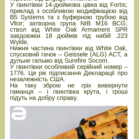
У гвинтівки 14-дюймова цівка від Fortis;
приклад з особливою модифікацією від
B5 Systems та з буферною трубою від
Vltor; затворна група NIB M16 BCG;
ствол від White Oak Armament SPR
завдовжки 18 дюймів під набій .223
Wylde.
Нижня частина гвинтівки від White Oak,
спусковий гачок – Geissele (ALG) ACT, а
дульне гальмо від Surefire Socom.
У гвинтівки особливий серійний номер –
1776. Це рік підписання Декларації про
незалежність США.
На таку зброю не гріх вивернути
гаманця – і гвинтівка крута, і гроші
підуть на добру справу.