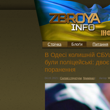
Стрічка
Блоґи
Питання
В Одесі колишній СБУш
були поліцейські: дво
поранення
04.01.2021
|
Силові структури
,
Кримінал
|
Автор:
W