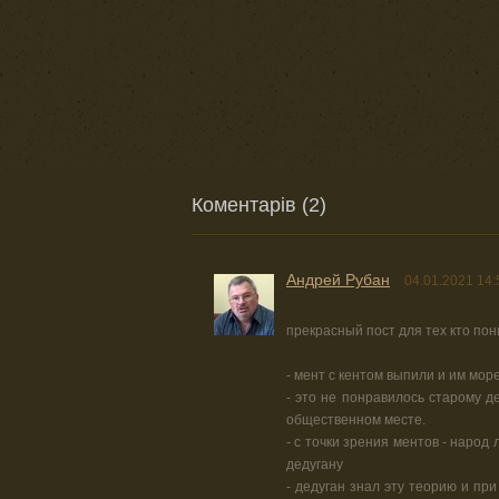
Коментарів (2)
Андрей Рубан
04.01.2021 14:
прекрасный пост для тех кто пон
- мент с кентом выпили и им море
- это не понравилось старому д
общественном месте.
- с точки зрения ментов - народ
дедугану
- дедуган знал эту теорию и пр