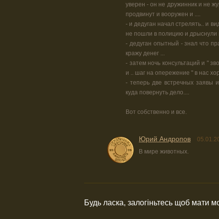
уверен - он не дружинник и не ж
продвинут и вооружен и ....
- и дедуган начал стрелять.. и 
не пошли в полицию и дрыснули 
- дедуган опытный - знал что п
кражу денег ...
- затем ночь консультаций и " зв
и .. шаг на опережение " в нас х
- теперь две встречных заявы и
куда повернуть дело....
Вот собственно и все.
Юрий Андропов
05.01.2
В мире животных.
Будь ласка, залогіньтесь щоб мати 