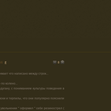
8
56
#
имает что написано между строк...
 по колено...
едугану, с пониманием культуры поведения в
 лохи и терпилы, что они популярно пояснили
и увольнении " оформил " себе резинострел (