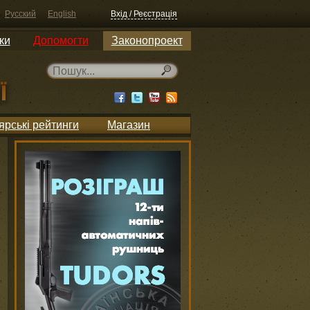
Русский
English
Вхід / Реєстрація
ки
Допомогти
Законопроект
ярські рейтинги
Магазин