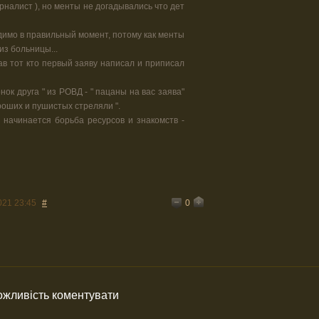
урналист ), но менты не догадывались что дет
видимо в правильный момент, потому как менты
из больницы...
рав тот кто первый заяву написал и приписал
онок друга " из РОВД - " пацаны на вас заява"
ороших и пушистых стреляли ".
 начинается борьба ресурсов и знакомств -
0
021 23:45
#
можливість коментувати