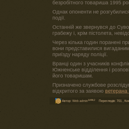
безробітного товариша 1995 ро
Однак опоненти не розгубилис
події.
Останній же звернувся до Сувор
грабежу і, крім пістолета, неві
Через кілька годин поранені пр
вони представилися вигаданими
приїзду наряду поліції.
Вранці один з учасників конфлік
Южненське відділення і розпові
його товаришам.
Призначено службове розсліду
відкритого за заявою
ветерана
11498,2
Автор:
Web admin
Переглядів: 701
,
Ко