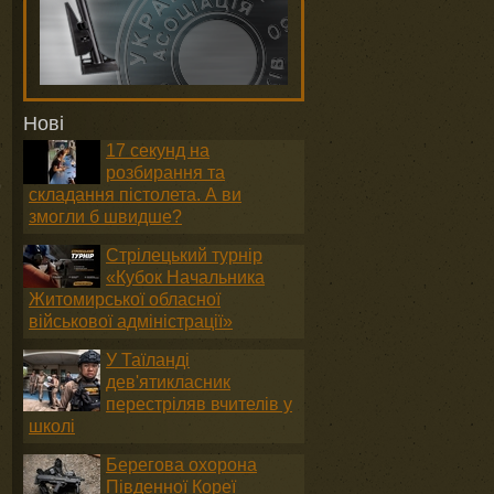
Нові
17 секунд на
розбирання та
о
складання пістолета. А ви
змогли б швидше?
Стрілецький турнір
«Кубок Начальника
Житомирської обласної
військової адміністрації»
У Таїланді
дев'ятикласник
перестріляв вчителів у
школі
Берегова охорона
Південної Кореї