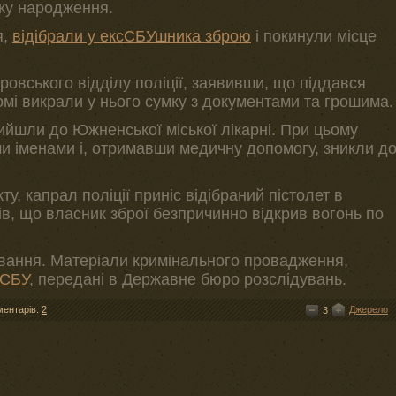
ку народження.
я,
відібрали у ексСБУшника зброю
і покинули місце
овського відділу поліції, заявивши, що піддався
домі викрали у нього сумку з документами та грошима.
ийшли до Южненської міської лікарні. При цьому
 іменами і, отримавши медичну допомогу, зникли д
ту, капрал поліції приніс відібраний пістолет в
в, що власник зброї безпричинно відкрив вогонь по
вання. Матеріали кримінального провадження,
 СБУ
, передані в Державне бюро розслідувань.
ментарів:
2
Джерело
3