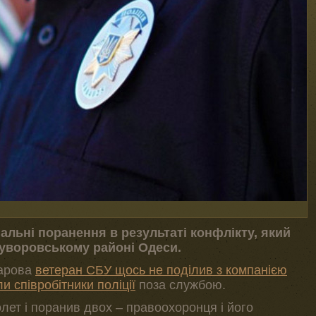
льні поранення в результаті конфлікту, який
в Суворовському районі Одеси.
чарова
ветеран СБУ щось не поділив з компанією
 співробітники поліції
поза службою.
лет і поранив двох – правоохоронця і його