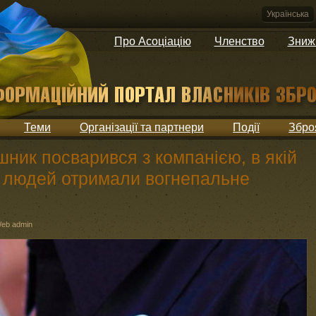
Українська
Про Асоціацію
Членство
Зниж
Теми
Організації та партнери
Події
Збро
ник посварився з компанією, в якій
є людей отримали вогнепальне
eb admin