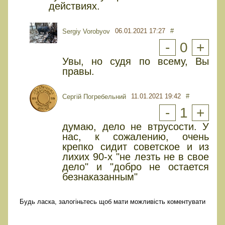
действиях.
06.01.2021 17:27
#
Sergiy Vorobyov
-
0
+
Увы, но судя по всему, Вы
правы.
11.01.2021 19:42
#
Сергій Погребельний
-
1
+
думаю, дело не втрусости. У
нас, к сожалению, очень
крепко сидит советское и из
лихих 90-х "не лезть не в свое
дело" и "добро не остается
безнаказанным"
Будь ласка, залогіньтесь щоб мати можливість коментувати