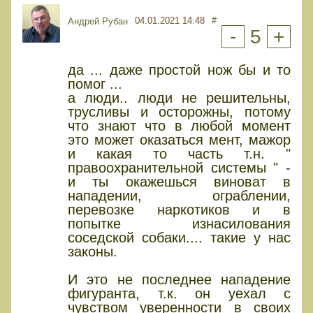
04.01.2021 14:48
#
Андрей Рубан
-
5
+
да ... даже простой нож бы и то
помог ...
а люди.. люди не решительны,
трусливы и осторожны, потому
что знают что в любой момент
это может оказаться мент, мажор
и какая то часть т.н. "
правоохранительной системы " -
и ты окажешься виноват в
нападении, ограблении,
перевозке наркотиков и в
попытке изнасилования
соседской собаки.... такие у нас
законы.
И это не последнее нападение
фигуранта, т.к. он уехал с
чувством уверенности в своих