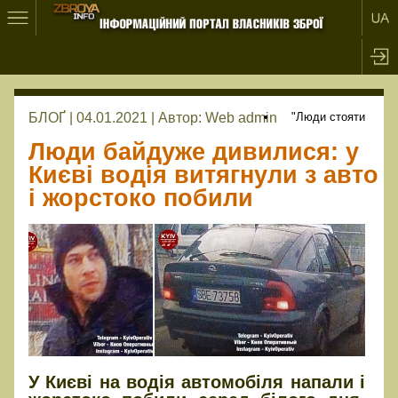
БЛОҐ | 04.01.2021 |
Автор:
Web admin
"Люди стояти
Люди байдуже дивилися: у
Києві водія витягнули з авто
і жорстоко побили
У Києві на водія автомобіля напали і