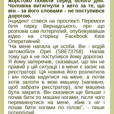
жорстоко побили серед білого дня.
Чоловіка витягнули з авто за те, що
він - за його словами - не поступився
дорогою.
Інцидент стався на проспекті Перемоги
біля парку Вернадського, про що
розповів сам потерпілий, опублікувавши
відео на сторінці Facebook Київ
Оперативний.
"На мене напала ця особа. Він - водій
автомобіля Opel (SBE73758). Напав
тому що я не поступився йому дорогою.
Я йому заперечив, сказавши, що він не
правий у цій ситуації і в мене є запис на
реєстраторі. Ця новина його розлютила
і він почав кидатися на мене, а потім
хотів залізти в мою машину (напевно,
щоб забрати реєстратор), але машина
була закрита. Він сказився ще більше і
почав бити по машині ногами, після чого
перемикнутися на мене, збив з ніг і
почав бити ногами по голові", - пише
потерпілий.