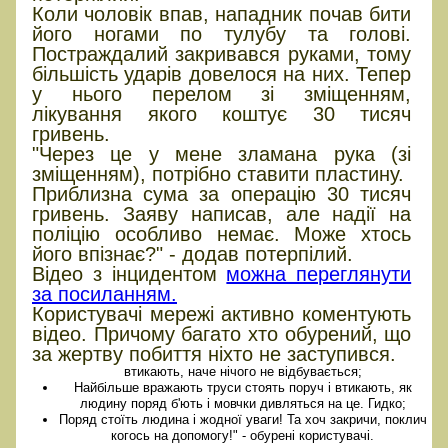
Коли чоловік впав, нападник почав бити
його ногами по тулубу та голові.
Постраждалий закривався руками, тому
більшість ударів довелося на них. Тепер
у нього перелом зі зміщенням,
лікування якого коштує 30 тисяч
гривень.
"Через це у мене зламана рука (зі
зміщенням), потрібно ставити пластину.
Приблизна сума за операцію 30 тисяч
гривень. Заяву написав, але надії на
поліцію особливо немає. Може хтось
його впізнає?" - додав потерпілий.
Відео з інцидентом
можна переглянути
за посиланням.
Користувачі мережі активно коментують
відео. Причому багато хто обурений, що
за жертву побиття ніхто не заступився.
втикають, наче нічого не відбувається;
Найбільше вражають труси стоять поруч і втикають, як
людину поряд б'ють і мовчки дивляться на це. Гидко;
Поряд стоїть людина і жодної уваги! Та хоч закричи, поклич
когось на допомогу!" - обурені користувачі.