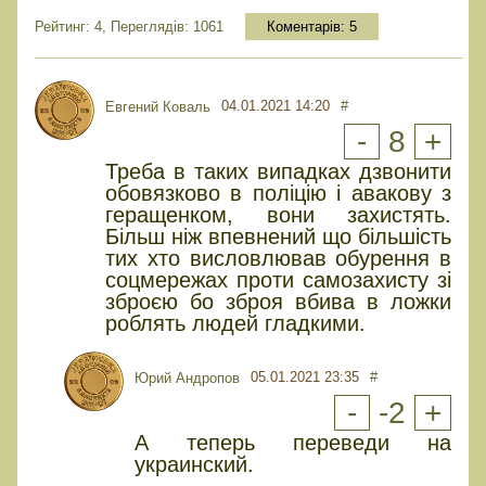
Рейтинг: 4, Переглядів: 1061
Коментарів:
5
04.01.2021 14:20
#
Евгений Коваль
-
8
+
Треба в таких випадках дзвонити
обовязково в поліцію і авакову з
геращенком, вони захистять.
Більш ніж впевнений що більшість
тих хто висловлював обурення в
соцмережах проти самозахисту зі
зброєю бо зброя вбива в ложки
роблять людей гладкими.
05.01.2021 23:35
#
Юрий Андропов
-
-2
+
А теперь переведи на
украинский.