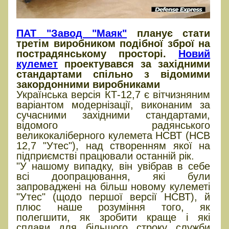
ПАТ "Завод "Маяк"
планує стати
третім виробником подібної зброї на
пострадянському просторі.
Новий
кулемет
проектувався за західними
стандартами спільно з відомими
закордонними виробниками
Українська версія КТ-12,7 є вітчизняним
варіантом модернізації, виконаним за
сучасними західними стандартами,
відомого радянського
великокаліберного кулемета НСВТ (НСВ
12,7 "Утес"), над створенням якої на
підприємстві працювали останній рік.
"У нашому випадку, він увібрав в себе
всі доопрацювання, які були
запроваджені на більш новому кулеметі
"Утес" (щодо першої версії НСВТ), й
плюс наше розуміння того, як
полегшити, як зробити краще і які
сплави для більшого строку служби