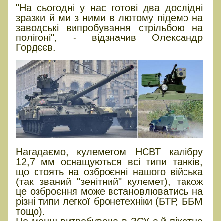
"На сьогодні у нас готові два дослідні
зразки й ми з ними в лютому підемо на
заводські випробування стрільбою на
полігоні", - відзначив Олександр
Гордєєв.
Нагадаємо, кулеметом НСВТ калібру
12,7 мм оснащуються всі типи танків,
що стоять на озброєнні нашого війська
(так званий "зенітний" кулемет), також
це озброєння може встановлюватись на
різні типи легкої бронетехніки (БТР, ББМ
тощо).