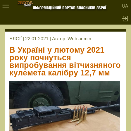
БЛОҐ | 22.01.2021 |
Автор:
Web admin
В Україні у лютому 2021
року почнуться
випробування вітчизняного
кулемета калібру 12,7 мм