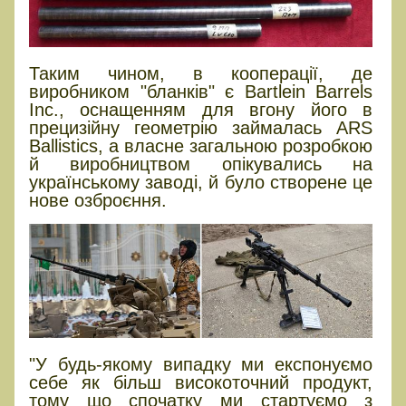
Таким чином, в кооперації, де
виробником "бланків" є Bartlein Barrels
Inc., оснащенням для вгону його в
прецизійну геометрію займалась ARS
Ballistics, а власне загальною розробкою
й виробництвом опікувались на
українському заводі, й було створене це
нове озброєння.
"У будь-якому випадку ми експонуємо
себе як більш високоточний продукт,
тому що спочатку ми стартуємо з