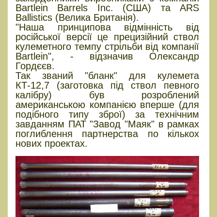
Bartlein Barrels Inc. (США) та ARS
Ballistics (Велика Британія).
"Наша принципова відмінність від
російської версії це прецизійний ствол
кулеметного темпу стрільби від компанії
Bartlein", - відзначив Олександр
Гордєєв.
Так званий "бланк" для кулемета
КТ-12,7 (заготовка під ствол певного
калібру) був розроблений
американською компанією вперше (для
подібного типу зброї) за технічним
завданням ПАТ "Завод "Маяк" в рамках
поглиблення партнерства по кількох
нових проектах.