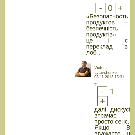
-
0
+
«Безопасность
продуктов –
безпечність
продуктів» –
це і є
переклад "в
лоб".
Victor
Lytovchenko
05.11.2013 15:31
#
-
1
+
далі дискусія
втрачає
просто сенс.
Якщо Ви
вважаєте що