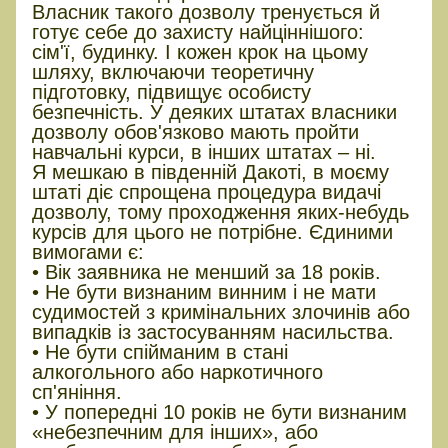
Власник такого дозволу тренується й
готує себе до захисту найціннішого:
сім'ї, будинку. І кожен крок на цьому
шляху, включаючи теоретичну
підготовку, підвищує особисту
безпечність. У деяких штатах власники
дозволу обов'язково мають пройти
навчальні курси, в інших штатах – ні.
Я мешкаю в південній Дакоті, в моєму
штаті діє спрощена процедура видачі
дозволу, тому проходження яких-небудь
курсів для цього не потрібне. Єдиними
вимогами є:
• Вік заявника не менший за 18 років.
• Не бути визнаним винним і не мати
судимостей з кримінальних злочинів або
випадків із застосуванням насильства.
• Не бути спійманим в стані
алкогольного або наркотичного
сп'яніння.
• У попередні 10 років не бути визнаним
«небезпечним для інших», або