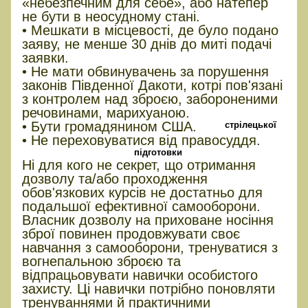
«небезпечним для себе», або натепер
не бути в неосудному стані.
• Мешкати в місцевості, де було подано
заяву, не менше 30 днів до миті подачі
заявки.
• Не мати обвинувачень за порушення
законів Південної Дакоти, котрі пов'язані
з контролем над зброєю, забороненими
речовинами, марихуаною.
• Бути громадянином США.
стрілецької
• Не переховуватися від правосуддя.
підготовки
Ні для кого не секрет, що отримання
дозволу та/або проходження
обов'язкових курсів не достатньо для
подальшої ефективної самооборони.
Власник дозволу на приховане носіння
зброї повинен продовжувати своє
навчання з самооборони, тренуватися з
вогнепальною зброєю та
відпрацьовувати навички особистого
захисту. Ці навички потрібно поновляти
тренуваннями й практичними