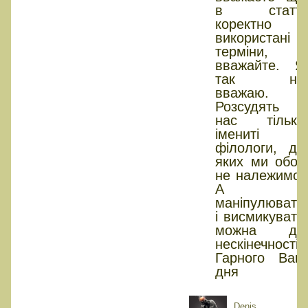
в статті
коректно
використані
терміни,
вважайте. Я
так не
вважаю.
Розсудять
нас тільки
імениті
філологи, до
яких ми обоє
не належимо.
А
маніпулювати
і висмикувати
можна до
нескінечності.
Гарного Вам
дня
Denis