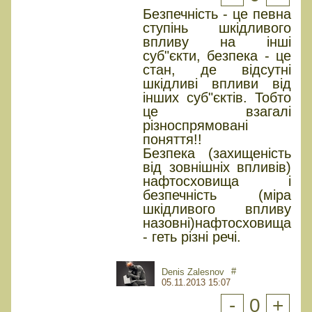
Безпечність - це певна
ступінь шкідливого
впливу на інші
суб"єкти, безпека - це
стан, де відсутні
шкідливі впливи від
інших суб"єктів. Тобто
це взагалі
різноспрямовані
поняття!!
Безпека (захищеність
від зовнішніх впливів)
нафтосховища і
безпечність (міра
шкідливого впливу
назовні)нафтосховища
- геть різні речі.
#
Denis Zalesnov
05.11.2013 15:07
-
0
+