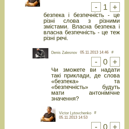
-
1
+
безпека і безпечність - це
різні слова з різними
змістами. Власна безпека і
власна безпечність - це теж
різні речі.
05.11.2013 14:46
#
Denis Zalesnov
-
0
+
Чи зможете ви надати
такі приклади, де слова
«безпека» та
«безпечність» будуть
мати антонімічне
значення?
#
Victor Lytovchenko
05.11.2013 14:53
-
0
+