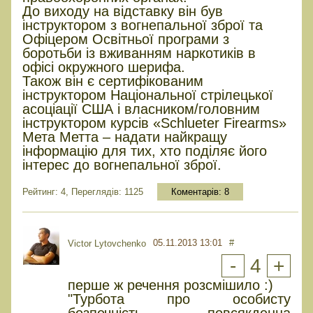
До виходу на відставку він був
інструктором з вогнепальної зброї та
Офіцером Освітньої програми з
боротьби із вживанням наркотиків в
офісі окружного шерифа.
Також він є сертифікованим
інструктором Національної стрілецької
асоціації США і власником/головним
інструктором курсів «Schlueter Firearms»
Мета Метта – надати найкращу
інформацію для тих, хто поділяє його
інтерес до вогнепальної зброї.
Рейтинг: 4, Переглядів: 1125
Коментарів:
8
05.11.2013 13:01
#
Victor Lytovchenko
-
4
+
перше ж речення розсмішило :)
"Турбота про особисту