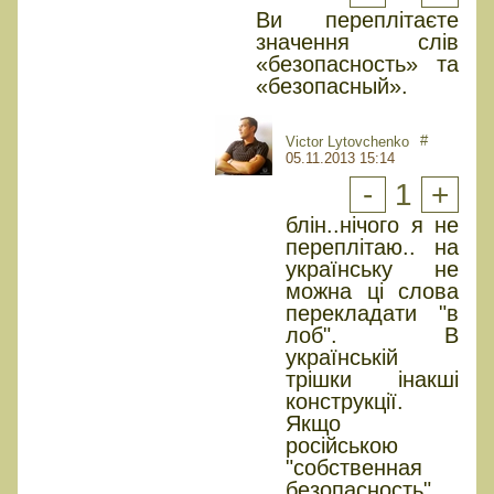
Ви переплітаєте
значення слів
«безопасность» та
«безопасный».
#
Victor Lytovchenko
05.11.2013 15:14
-
1
+
блін..нічого я не
переплітаю.. на
українську не
можна ці слова
перекладати "в
лоб". В
українській
трішки інакші
конструкції.
Якщо
російською
"собственная
безопасность"