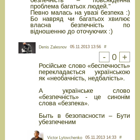
безпечність – повсякденна
проблема багатьох людей."
Певно малась на увазі безпека :)
Бо навряд чи багатьох хвилює
власна безпечність по
відношенню до оточуючих :)
05.11.2013 13:56
#
Denis Zalesnov
-
0
+
Російське слово «беспечность»
перекладається українською
як «необачність, недбалість».
А українське слово
«безпечність» - це синонім
слова «безпека».
Быть в безопасности – Бути
убезпеченим
05.11.2013 14:33
#
Victor Lytovchenko