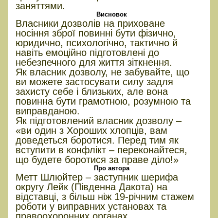
заняттями.
Висновок
Власники дозволів на приховане
носіння зброї повинні бути фізично,
юридично, психологічно, тактично й
навіть емоційно підготовлені до
небезпечного для життя зіткнення.
Як власник дозволу, не забувайте, що
ви можете застосувати силу задля
захисту себе і близьких, але вона
повинна бути грамотною, розумною та
виправданою.
Як підготовлений власник дозволу –
«ви один з Хороших хлопців, вам
доведеться боротися. Перед тим як
вступити в конфлікт – переконайтеся,
що будете боротися за праве діло!»
Про автора
Метт Шлюйтер – заступник шерифа
округу Лейк (Південна Дакота) на
відставці, з більш ніж 19-річним стажем
роботи у виправних установах та
правоохоронних органах.