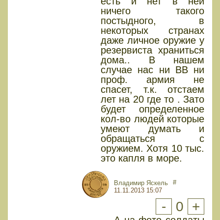
есть и нет в ней
ничего такого
постыдного, в
некоторых странах
даже личное оружие у
резервиста храниться
дома.. В нашем
случае нас ни ВВ ни
проф. армия не
спасет, т.к. отстаем
лет на 20 где то . Зато
будет определенное
кол-во людей которые
умеют думать и
обращаться с
оружием. Хотя 10 тыс.
это капля в море.
#
Владимир Яскель
11.11.2013 15:07
-
0
+