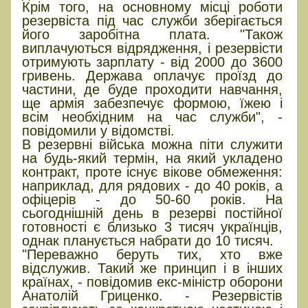
Крім того, на основному місці роботи
резервіста під час служби зберігається
його заробітна плата. "Також
виплачуються відрядження, і резервісти
отримують зарплату - від 2000 до 3600
гривень. Держава оплачує проїзд до
частини, де буде проходити навчання,
ще армія забезпечує формою, їжею і
всім необхідним на час служби", -
повідомили у відомстві.
В резервні війська можна піти служити
на будь-який термін, на який укладено
контракт, проте існує вікове обмеження:
наприклад, для рядових - до 40 років, а
офіцерів - до 50-60 років. На
сьогоднішній день в резерві постійної
готовності є близько 3 тисяч українців,
однак планується набрати до 10 тисяч.
"Переважно беруть тих, хто вже
відслужив. Такий же принцип і в інших
країнах, - повідомив екс-міністр оборони
Анатолій Гриценко. - Резервістів