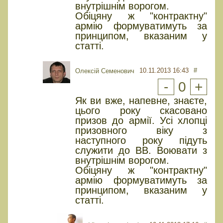
внутрішнім ворогом.
Обіцяну ж "контрактну"
армію формуватимуть за
принципом, вказаним у
статті.
10.11.2013 16:43
#
Олексій Семенович
-
0
+
Як ви вже, напевне, знаєте,
цього року скасовано
призов до армії. Усі хлопці
призовного віку з
наступного року підуть
служити до ВВ. Воювати з
внутрішнім ворогом.
Обіцяну ж "контрактну"
армію формуватимуть за
принципом, вказаним у
статті.