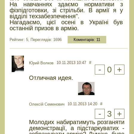
На навчаннях здаємо нормативи з
фізпідготовки, зі стрільби. В армії я у
відділі техзабезпечення".
Нагадаємо, цієї осені в Україні був
останній призов в армію.
Рейтинг: 5, Переглядів: 1696
Коментарів:
11
10.11.2013 10:47
#
Юрий Волков
-
0
+
Отличная идея.
10.11.2013 14:20
#
Олексій Семенович
-
3
+
Молодих набиратимуть розганяти
демонстрації, а підстаркуватих -