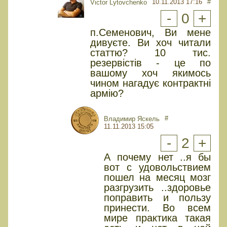
10.11.2013 17:16
#
Victor Lytovchenko
-
0
+
п.Семенович, Ви мене
дивуєте. Ви хоч читали
статтю? 10 тис.
резервістів - це по
вашому хоч якимось
чином нагадує контрактні
армію?
#
Владимир Яскель
11.11.2013 15:05
-
2
+
А почему нет ..я бы
вот с удовольствием
пошел на месяц мозг
разгрузить ..здоровье
поправить и пользу
принести. Во всем
мире практика такая