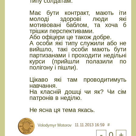
типу солдатам.
Має бути контракт, мають іти
молоді здорові люди які
мотивовані баблом, та хоча б
трішки перспективами.
Або офіцери це також добре.
А особи які типу служили або не
вийшло, такі особи мають бути
партизанами і проходити недільні
курси (прийшли полазили по
полігону і пішли).
Цікаво які там проводитимуть
навчання.
На класній дошці чи як? Чи сім
патронів в неділю.
Не ясна ця тема якась.
11.11.2013 16:59
#
Volodymyr Motorov
-
0
+