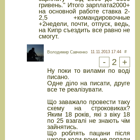
гривень." Итого зарплата2000+
на основной работе ставка 2-
2,5 +командировочные
+2недели, почти, отпуск, ведь,
на Кипр съездить все равно не
смогут.
11.11.2013 17:44
#
Володимир Савченко
-
2
+
Ну поки то вилами по воді
писано.
Одне діло на писати, друге
все те реалізувати.
Що заважало провести таку
схему на строковиках?
Яким 18 років, які з віку 18
по 25 взагалі не знають чім
зайнятись.
Що роблять пацани після
школи коли вони не попали