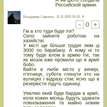
А на фото солдаты
Российской армии.
11.11.2013 15:10
#
Володимир Савченко
-
0
+
Гм а хто туди буде іти?
Село зайняте роботою на
хазяйстві.
У місті ще більше трудяг якім ці
3000 по барабану. А кому ні то
тому буде влом в армію іти, так
як мозок вже промили що в армії
бобо.
Вийти в любе місто у вечері,
п'ятниця, субота глянути хто на
вулицях і відразу стає ясно що в
резервісти підуть одиниці.
Уявляю який буде бардак в армії,
коли кожен місяць будуть здавати
повноваження та майно новим