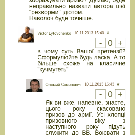
зображувати армію? Думаю, буде
неправильно назвати автора цієї
"рехворми" ідіотом.
Наволоч буде точніше.
10.11.2013 15:40
#
Victor Lytovchenko
-
0
+
в чому суть Вашої претензії?
Сформулюйте будь ласка. А то
більше схоже на класичне
"кучмугеть"
10.11.2013 16:43
#
Олексій Семенович
-
0
+
Як ви вже, напевне, знаєте,
цього року скасовано
призов до армії. Усі хлопці
призовного віку з
наступного року підуть
служити до ВВ. Воювати з