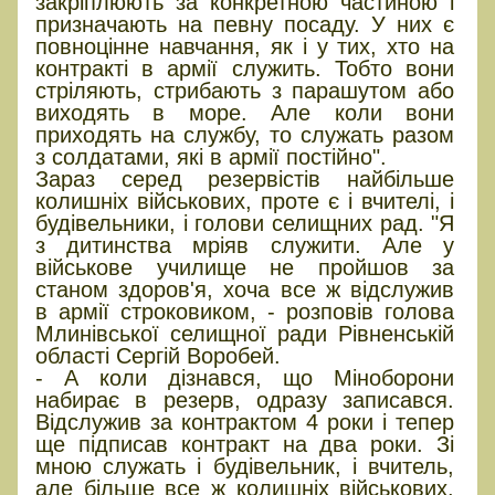
закріплюють за конкретною частиною і
призначають на певну посаду. У них є
повноцінне навчання, як і у тих, хто на
контракті в армії служить. Тобто вони
стріляють, стрибають з парашутом або
виходять в море. Але коли вони
приходять на службу, то служать разом
з солдатами, які в армії постійно".
Зараз серед резервістів найбільше
колишніх військових, проте є і вчителі, і
будівельники, і голови селищних рад. "Я
з дитинства мріяв служити. Але у
військове училище не пройшов за
станом здоров'я, хоча все ж відслужив
в армії строковиком, - розповів голова
Млинівської селищної ради Рівненській
області Сергій Воробей.
- А коли дізнався, що Міноборони
набирає в резерв, одразу записався.
Відслужив за контрактом 4 роки і тепер
ще підписав контракт на два роки. Зі
мною служать і будівельник, і вчитель,
але більше все ж колишніх військових.