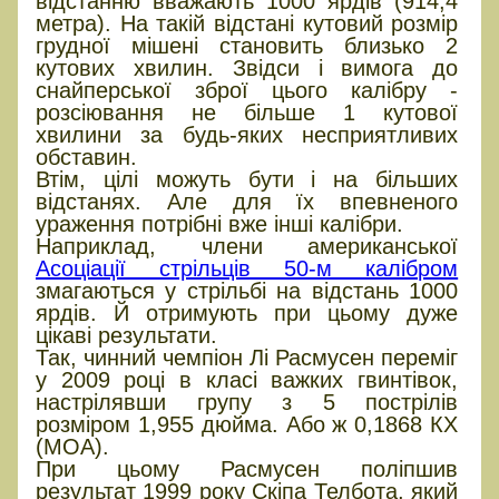
відстанню вважають 1000 ярдів (914,4
метра). На такій відстані кутовий розмір
грудної мішені становить близько 2
кутових хвилин. Звідси і вимога до
снайперської зброї цього калібру -
розсіювання не більше 1 кутової
хвилини за будь-яких несприятливих
обставин.
Втім, цілі можуть бути і на більших
відстанях. Але для їх впевненого
ураження потрібні вже інші калібри.
Наприклад, члени американської
Асоціації стрільців 50-м калібром
змагаються у стрільбі на відстань 1000
ярдів. Й отримують при цьому дуже
цікаві результати.
Так, чинний чемпіон Лі Расмусен переміг
у 2009 році в класі важких гвинтівок,
настрілявши групу з 5 пострілів
розміром 1,955 дюйма. Або ж 0,1868 КХ
(MOA).
При цьому Расмусен поліпшив
результат 1999 року Скіпа Телбота, який