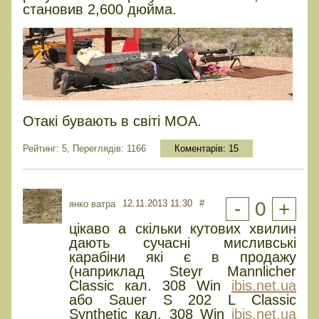
становив 2,600 дюйма.
Отакі бувають в світі МОА.
Рейтинг: 5, Переглядів: 1166
Коментарів:
15
12.11.2013 11:30
#
-
0
+
янко ватра
цікаво а скільки кутових хвилин
дають сучасні мисливські
карабіни які є в продажу
(наприклад Steyr Mannlicher
Classic кал. 308 Win
ibis.net.ua
або Sauer S 202 L Classic
Synthetic кал. 308 Win
ibis.net.ua