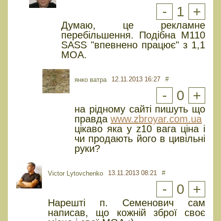
-
1
+
Думаю, це рекламне
перебільшення. Подібна M110
SASS "впевнено працює" з 1,1
МОА.
12.11.2013 16:27
#
янко ватра
-
0
+
на рідному сайті пишуть що
правда
www.zbroyar.com.ua
цікаво яка у z10 вага ціна і
чи продають його в цивільні
руки?
13.11.2013 08:21
#
Victor Lytovchenko
-
0
+
Нарешті п. Семенович сам
написав, що кожній зброї своє