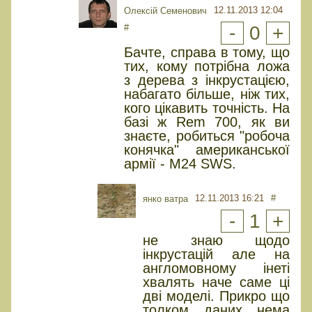
12.11.2013 12:04
Олексій Семенович
#
-
0
+
Бачте, справа в тому, що
тих, кому потрібна ложа
з дерева з інкрустацією,
набагато більше, ніж тих,
кого цікавить точність. На
базі ж Rem 700, як ви
знаєте, робиться "робоча
конячка" американської
армії - M24 SWS.
12.11.2013 16:21
#
янко ватра
-
1
+
не знаю щодо
інкрустацій але на
англомовному інеті
хвалять наче саме ці
дві моделі. Прикро що
толком даних нема