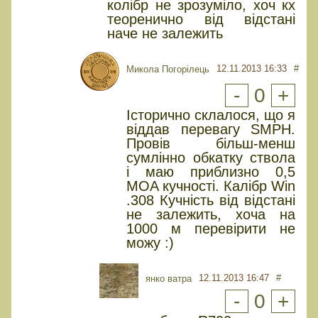
колібр не зрозуміло, хоч кх
теоренично від відстані
наче не залежить
12.11.2013 16:33
#
Микола Погорілець
-
0
+
Історично склалося, що я
віддав перевагу SMPH.
Провів більш-менш
сумлінно обкатку ствола
і маю приблизно 0,5
MOA кучності. Калібр Win
.308 Кучність від відстані
не залежить, хоча на
1000 м перевірити не
можу :)
12.11.2013 16:47
#
янко ватра
-
0
+