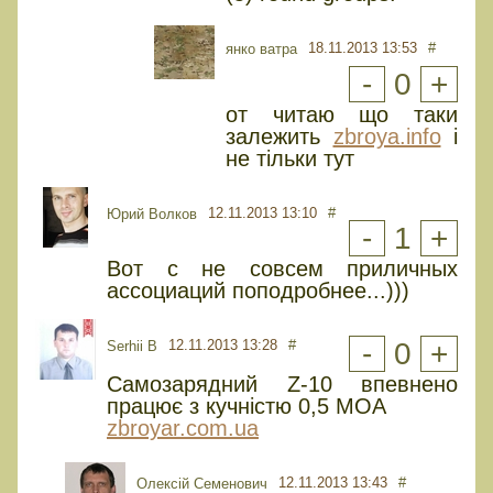
18.11.2013 13:53
#
янко ватра
-
0
+
от читаю що таки
залежить
zbroya.info
і
не тільки тут
12.11.2013 13:10
#
Юрий Волков
-
1
+
Вот с не совсем приличных
ассоциаций поподробнее...)))
12.11.2013 13:28
#
-
0
+
Serhii B
Самозарядний Z-10 впевнено
працює з кучністю 0,5 МОА
zbroyar.com.ua
12.11.2013 13:43
#
Олексій Семенович