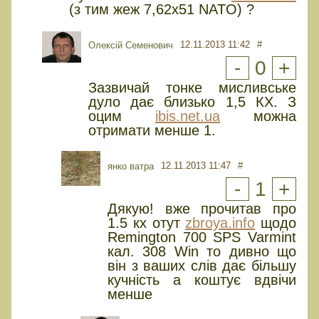
(з тим жеж 7,62х51 NATO) ?
12.11.2013 11:42
#
Олексій Семенович
-
0
+
Зазвичай тонке мисливське
дуло дає близько 1,5 КХ. З
оцим
ibis.net.ua
можна
отримати менше 1.
12.11.2013 11:47
#
янко ватра
-
1
+
Дякую! вже прочитав про
1.5 кх отут
zbroya.info
щодо
Remington 700 SPS Varmint
кал. 308 Win то дивно що
він з ваших слів дає більшу
кучність а коштує вдвічи
менше