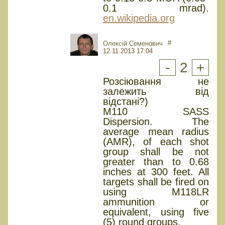
0.1 mrad).
en.wikipedia.org
#
Олексій Семенович
12.11.2013 17:04
-
2
+
Розсіювання не
залежить від
відстані?)
M110 SASS
Dispersion. The
average mean radius
(AMR), of each shot
group shall be not
greater than to 0.68
inches at 300 feet. All
targets shall be fired on
using M118LR
ammunition or
equivalent, using five
(5) round groups.