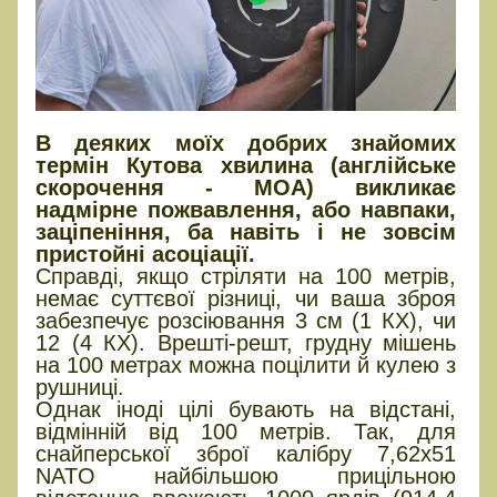
В деяких моїх добрих знайомих
термін Кутова хвилина (англійське
скорочення - МОА) викликає
надмірне пожвавлення, або навпаки,
заціпеніння, ба навіть і не зовсім
пристойні асоціації.
Справді, якщо стріляти на 100 метрів,
немає суттєвої різниці, чи ваша зброя
забезпечує розсіювання 3 см (1 КХ), чи
12 (4 КХ). Врешті-решт, грудну мішень
на 100 метрах можна поцілити й кулею з
рушниці.
Однак іноді цілі бувають на відстані,
відмінній від 100 метрів. Так, для
снайперської зброї калібру 7,62х51
NATO найбільшою прицільною