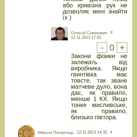
або кривізна рук не
дозволяє мені знайти
їх )
#
Олексій Семенович
12.11.2013 17:01
-
0
+
Закони фізики не
залежать від
виробника. Якщо
гвинтівка має
товсте, так зване
матчеве дуло, вона
дає, як правило,
менше 1 КХ. Якщо
тонке мисливське,
як правило,
близько півтора.
12.11.2013 14:32
#
Микола Погорілець