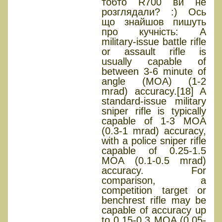
тобто R700 ви не
розглядали? :) Ось
що знайшов пишуть
про кучність: A
military-issue battle rifle
or assault rifle is
usually capable of
between 3-6 minute of
angle (MOA) (1-2
mrad) accuracy.[18] A
standard-issue military
sniper rifle is typically
capable of 1-3 MOA
(0.3-1 mrad) accuracy,
with a police sniper rifle
capable of 0.25-1.5
MOA (0.1-0.5 mrad)
accuracy. For
comparison, a
competition target or
benchrest rifle may be
capable of accuracy up
to 0.15-0.3 MOA (0.05-