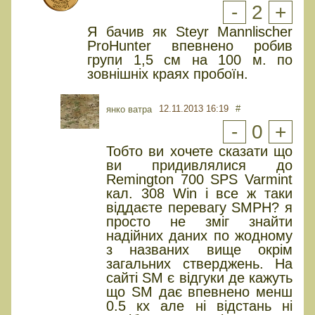
-
2
+
Я бачив як Steyr Mannlischer
ProHunter впевнено робив
групи 1,5 см на 100 м. по
зовнішніх краях пробоїн.
12.11.2013 16:19
#
янко ватра
-
0
+
Тобто ви хочете сказати що
ви придивлялися до
Remington 700 SPS Varmint
кал. 308 Win і все ж таки
віддаєте перевагу SMPH? я
просто не зміг знайти
надійних даних по жодному
з названих вище окрім
загальних стверджень. На
сайті SM є відгуки де кажуть
що SM дає впевнено менш
0.5 кх але ні відстань ні