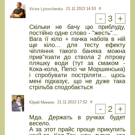
21.11.2013 14:53
#
Victor Lytovchenko
-
3
+
Скільки не бачу цю приблуду,
постійно одне слово - "жесть"...
Вага її кіло + пачка набоїв в ній
ще кіло... для тесту ефекту
чіпляння такого баняка можна
прив"язати до ствола 2 літрову
пляшку води (тут за смаком -
Кока-кола, Пепсі чи Моршинська)
і спробувати постріляти... щось
мені підказує, що не дуже така
стрільба сподобається
21.11.2013 17:52
#
Юрий Минкин
-
2
+
Мда. Держать в ручках будет
весело.
А за этот прайс проще прикупить