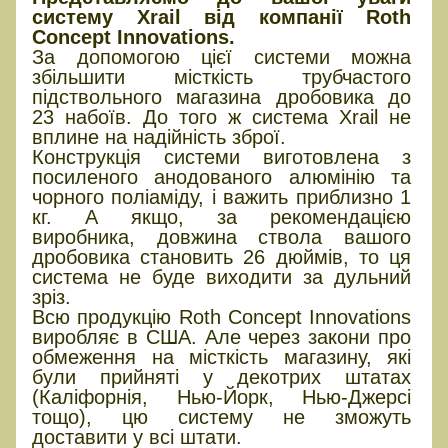
систему Xrail від компанії Roth
Concept Innovations.
За допомогою цієї системи можна
збільшити місткість трубчастого
підствольного магазина дробовика до
23 набоїв. До того ж система Xrail не
вплине на надійність зброї.
Конструкція системи виготовлена з
посиленого анодованого алюмінію та
чорного поліаміду, і важить приблизно 1
кг. А якщо, за рекомендацією
виробника, довжина ствола вашого
дробовика становить 26 дюймів, то ця
система не буде виходити за дульний
зріз.
Всю продукцію Roth Concept Innovations
виробляє в США. Але через закони про
обмеження на місткість магазину, які
були прийняті у декотрих штатах
(Каліфорнія, Нью-Йорк, Нью-Джерсі
тощо), цю систему не зможуть
доставити у всі штати.