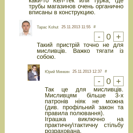
какй-то Кел-Тек или турка, где
трубы магазинов очень органично
вписаны в конструкцию.
25.11.2013 11:55
#
Tapac Kohut
-
0
+
Такий пристрій точно не для
мисливців. Важко тягати із
собою.
25.11.2013 12:37
#
Юрий Минкин
-
0
+
Так це для мисливців.
Мисливцям більше 3-х
патронів ніяк не можна
(див. профільний закон та
правила полювання).
Іграшка виключно на
практичну\тактичну стільбу
розрахована.