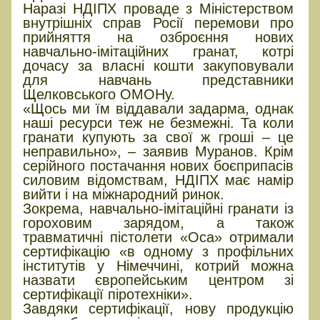
Наразі НДІПХ проваде з Міністерством
внутрішніх справ Росії перемови про
прийняття на озброєння нових
навчально-імітаційних гранат, котрі
дочасу за власні кошти закуповували
для навчань представники
Щелковського ОМОНу.
«Щось ми їм віддавали задарма, однак
наші ресурси теж не безмежні. Та коли
гранати купують за свої ж гроші – це
неправильно», – заявив Муранов. Крім
серійного постачання нових боєприпасів
силовим відомствам, НДІПХ має намір
вийти і на міжнародний ринок.
Зокрема, навчально-імітаційні гранати із
гороховим зарядом, а також
травматичні пістолети «Оса» отримали
сертифікацію «в одному з профільних
інститутів у Німеччині, котрий можна
назвати європейським центром зі
сертифікації піротехніки».
Завдяки сертифікації, нову продукцію