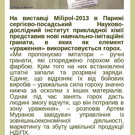
На виставці Milipol-2013 в Парижі
сергієво-посадський Науково-
дослідний інститут прикладної хімії
представив нові навчально-імітаційні
гранати, в яких як елемент
«ураження» використовується горох.
«Ми пропонуємо імітатори – ручні
гранати, які споряджено горохом або
фарбою. Крім того на них встановлені
штатні запали та розривні заряди.
Єдине, що відрізняє їх від бойових
виробів – уражальна сила гороху значно
нижча за осколки з інших матеріалів.
Однак під час занять горох дасть
людині змогу відчути, що він потрапив в
зону ураження», – розповів Артем
Муранов завідувач управління із
зовнішньоекономічної діяльності,
маркетингу та збуту цивільної продукції
НДІПХ.