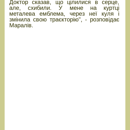
Доктор сказав, що цілилися в серце,
але, схибили. У мене на куртці
металева емблема, через неї куля і
змінила свою траєкторію", - розповідає
Маралів.