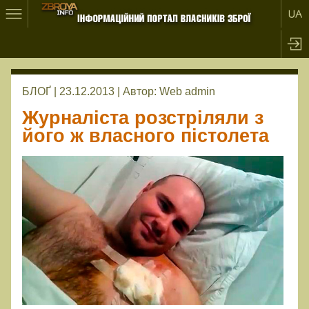
БЛОҐ | 23.12.2013 |
Автор:
Web admin
Журналіста розстріляли з
його ж власного пістолета