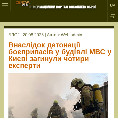
БЛОҐ | 20.08.2023 |
Автор:
Web admin
Внаслідок детонації
боєприпасів у будівлі МВС у
Києві загинули чотири
експерти