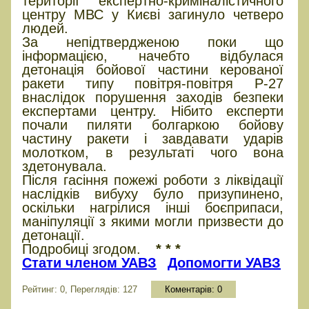
території експертно-криміналістичного
центру МВС у Києві загинуло четверо
людей.
За непідтвердженою поки що
інформацією, начебто відбулася
детонація бойової частини керованої
ракети типу повітря-повітря Р-27
внаслідок порушення заходів безпеки
експертами центру. Нібито експерти
почали пиляти болгаркою бойову
частину ракети і завдавати ударів
молотком, в результаті чого вона
здетонувала.
Після гасіння пожежі роботи з ліквідації
наслідків вибуху було призупинено,
оскільки нагрілися інші боєприпаси,
маніпуляції з якими могли призвести до
детонації.
Подробиці згодом.
* * *
Стати членом УАВЗ
Допомогти УАВЗ
Рейтинг: 0, Переглядів: 127
Коментарів:
0