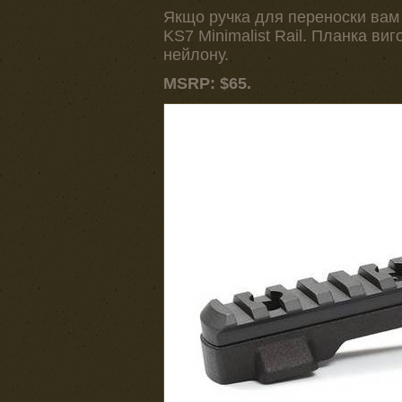
Якщо ручка для переноски вам н
KS7 Minimalist Rail. Планка виг
нейлону.
MSRP: $65.