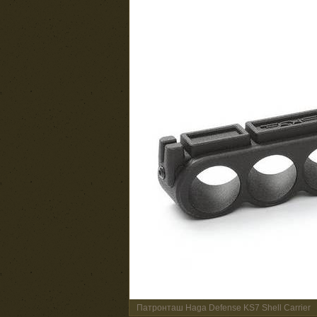
Патронташ Haga Defense KS7 Shell Carrier