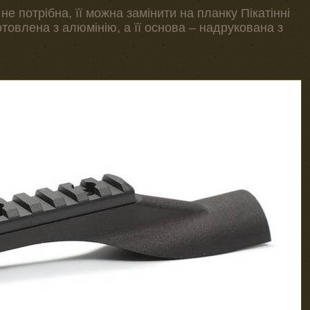
е потрібна, її можна замінити на планку Пікатінні
отовлена з алюмінію, а її основа – надрукована з