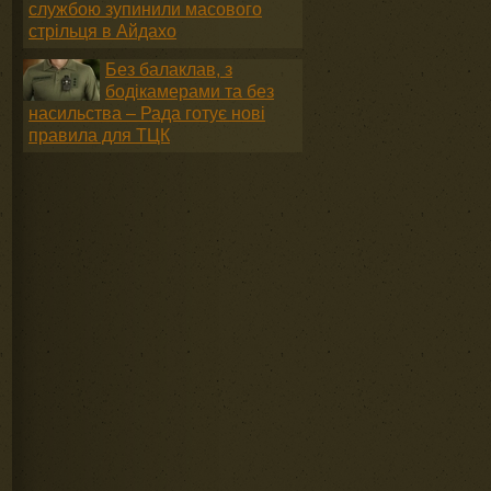
службою зупинили масового
стрільця в Айдахо
Без балаклав, з
бодікамерами та без
насильства – Рада готує нові
правила для ТЦК