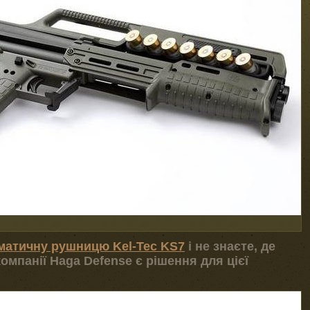
матичну рушницю Kel-Tec KS7
і не знаєте, де
 компанії Haga Defense є рішення для цієї