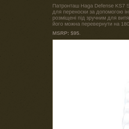
Патронташ Haga Defense KS7 She
для переноски за допомогою ін
розміщені під зручним для вит
його можна перевернути на 180
MSRP: $95
.