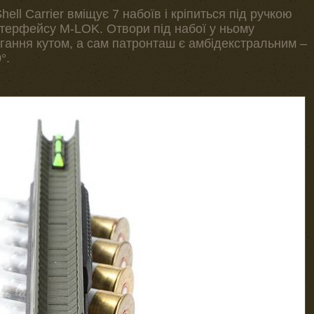
ll Carrier вміщує 7 набоїв і кріпиться під ручкою
терфейсу M-LOK. Отвори під набої у ньому
ягання кутом, а сам патронташ є амбідекстральним –
°.