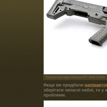
Патронташ Haga Defense KS7 Shell Carrier
Якщо ви придбали
напівавто
зберігати запасні набої, то у
проблеми.