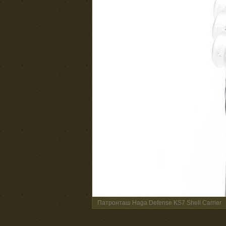
Патронташ Haga Defense KS7 Shell Carrier