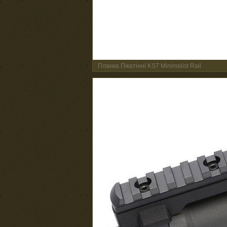
Планка Пікатінні KS7 Minimalist Rail