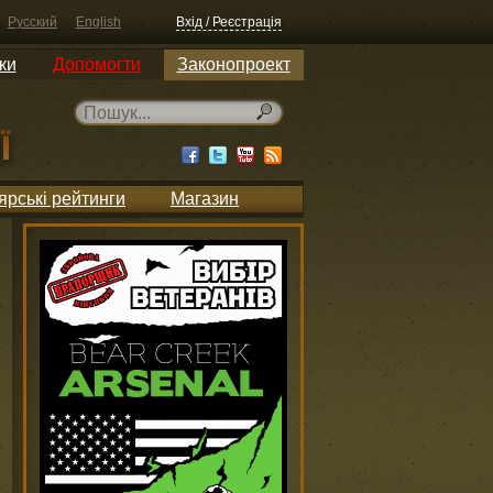
Русский
English
Вхід / Реєстрація
ки
Допомогти
Законопроект
ярські рейтинги
Магазин