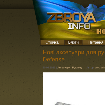
Стрічка
Блоґи
Питання
Нові аксесуари для ру
Defense
20.09.2023
|
Аксесуари
,
Рушниці
|
Автор:
Web adm