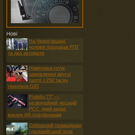
Нові
На Чернігівщині
чоловік продавав РПГ
та два автомати
Німеччина готує
замовлення другої
партії з 250 тисяч
гвинтівок G95
Pistollo 77° —
незвичайний чеський
PCC, який кидає
виклик AR-платформам
Озброєний громадянин
і поліцейський поза