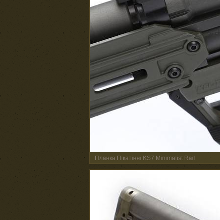
Планка Пікатінні KS7 Minimalist Rail