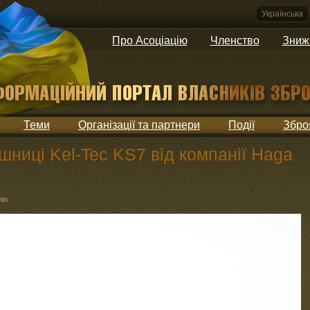
Українська
Про Асоціацію
Членство
Зниж
Теми
Організації та партнери
Події
Збро
шниці Kel-Tec KS7 від компанії Haga
in