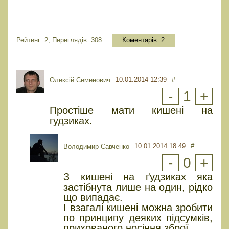
Рейтинг: 2, Переглядів: 308
Коментарів:
2
10.01.2014 12:39
#
Олексій Семенович
-
1
+
Простіше мати кишені на
гудзиках.
10.01.2014 18:49
#
Володимир Савченко
-
0
+
З кишені на ґудзиках яка
застібнута лише на один, рідко
що випадає.
І взагалі кишені можна зробити
по принципу деяких підсумків,
прихованого носіння зброї.