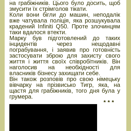
на грабіжників. Цього було досить, щоб
змусити їх стрімголов тікати.
Коли вони бігли до машин, неподалік
вже чатувала поліція, яка розшукувала
крадений Infiniti Q50. Проте злочинцям
таки вдалося втекти.
Марку був підготовлений до таких
інцидентів через нещодавні
пограбування, і заявив про готовність
застосувати зброю для захисту свого
життя і життя своїх співробітників. Він
наголосив на необхідності для
власників бізнесу захищати себе.
Він також розповів про свою німецьку
вівчарку на прізвисько Тигр, яка, на
щастя для грабіжників, того дня була у
грумера.
* * *