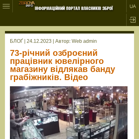
БЛОҐ | 24.12.2023 |
Автор:
Web admin
73-річний озброєний
працівник ювелірного
магазину відлякав банду
грабіжників. Відео