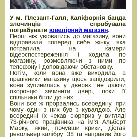
У м. Плезант-Галл, Каліфорнія банда
злочинців спробувала
пограбувати
ювелірний магазин
.
Перш ніж увірватись до магазину, вони
відправили поперед себе жінку, яка
потрапила на камери
відеоспостереження і ходила по
магазину, розмовляючи з ними по
телефону і доповідаючи обстановку.
Потім, коли вона вже виходила, а
працівники магазину щось запідозрили,
вона зупинилась у дверях, не даючи
охоронцю зачинити двері, поки її
спільники бігли до них.
Вони все ж прорвались всередину, при
чому один з них був з кувалдою. Але
всередині їх чекав сюрприз у вигляді
73-річного працівника на імʼя Альберт
Марку, який, почувши крики, дістав
револьвер калібру .38 та направив його