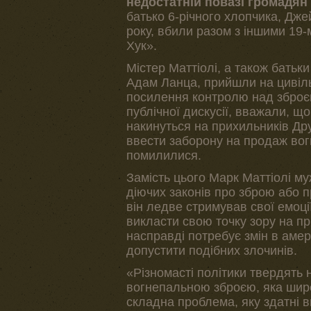
недостатній повазі громадян 
батько 6-річного хлопчика, Дже
року, вбили разом з іншими 19-
Хук».
Містер Маттіолі, а також батьк
Адам Ланца, прийшли на цивіль
посилення контролю над зброєю 
публічної дискусії, вважали, що
накинуться на прихильників Др
ввести заборону на продаж вогн
помилилися.
Замість цього Марк Маттіолі м
діючих законів про зброю або 
він ледве стримував свої емоції
викласти свою точку зору на при
насправді потребує змін в аме
допустити подібних злочинів.
«Різномасті політики твердять
вогнепальною зброєю, яка широ
складна проблема, яку здатні 