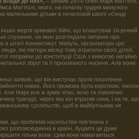
і влади до них»,
– заявив 29-го січня Марк Маттіолі,
ймса Маттіолі, якого, на початку грудня минулого
ма маленькими дітьми в початковій школі «Сенді
и інших жертв кривавої бійні, що влаштував 18-річний
ні слухання, на яких розглядали питання про
в штаті Коннектикут. Мабуть, організатори цієї
 люди, які півтора місяці тому втратили своїх дітей,
угої поправки до конституції США з вимогою негайно
епальної зброї та її прихованого носіння. Але вони
ужньо заявив, що він виступає проти посилення
прийняття нових. Його промова була короткою, інколи
. Але Марк все ж зумів чітко, ясно та лаконічно
чину трагедії, через яку він втратив сина, і на те, що
риканському суспільстві, щоб в майбутньому не
 нам, що проблема насильства пов’язана з
ко розповсюджена в країні, буцімто це дуже
вирішити тільки вони. Цим вони намагаються