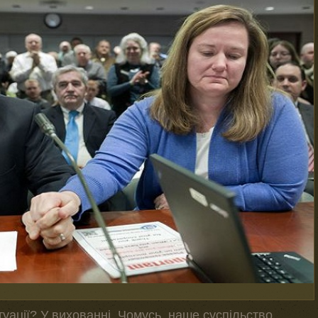
итуації? У вихованні. Чомусь, наше суспільство