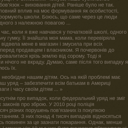
бов’язок – виховання дітей. Раніше було не так.
оловний вплив на моє формування як особистості,
 формують школи. Боюсь, що саме через це люди
дного з належною повагою ...
час, коли я вже навчався у початковій школі, одного
ну гумку. Її знайшла моя мама, коли перевіряла
 відвела мене в магазин і змусила при всіх
 перед продавцем і власником. Я почервонів до
провалитися крізь землю від сорому. Тоді я
и нічого не вкраду. Думаю, саме після того випадку я
юсь їх.
 необхідне нашим дітям. Ось на якій проблемі має
аш уряд – забезпечити всім батькам в Америці
ги і часу своїм дітям ... »
исутнім про випадок, коли федеральний уряд не зміг
законів про зброю. У 2010 році поліція
сяч різних порушень пов’язаних із покупкою
истанням. З них понад 4 тисяч випадків відносяться
ось повинен за це зазнати покарання. Однак, менше