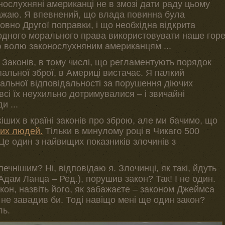
нослухняні американці не в змозі дати раду цьому
важаю. Я впевнений, що влада повинна була
вно Другої поправки, і що необхідна відкрита
 жодного морального права використовувати наше гор
ю волю законослухняним американцям ...
. Законів, в тому числі, що регламентують порядок
альної зброї, в Америці вистачає. Я палкий
альної відповідальності за порушення діючих
всі їх неухильно дотримувалися – і звичайні
и ...
кіших в країні законів про зброю, але ми бачимо, що
тих людей.
Тільки в минулому році в Чикаго 500
Це один з найвищих показників злочинів з
ечнішим? Ні, відповідаю я. Злочинці, як такі, йдуть
Адам Ланца – Ред.), порушив закон? Так! І не один.
кон, назвіть його, як забажаєте – законом Джеймса
, не завадив би. Тоді навіщо мені ще один закон?
ль.