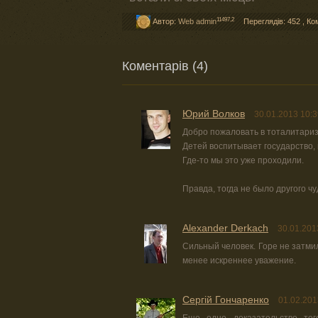
11497,2
Автор:
Web admin
Переглядів: 452
,
Ко
Коментарів (4)
Юрий Волков
30.01.2013 10:3
Добро пожаловать в тоталитариз
Детей воспитывает государство,
Где-то мы это уже проходили.
Правда, тогда не было другого чу
Alexander Derkach
30.01.201
Сильный человек. Горе не затми
менее искреннее уважение.
Сергій Гончаренко
01.02.201