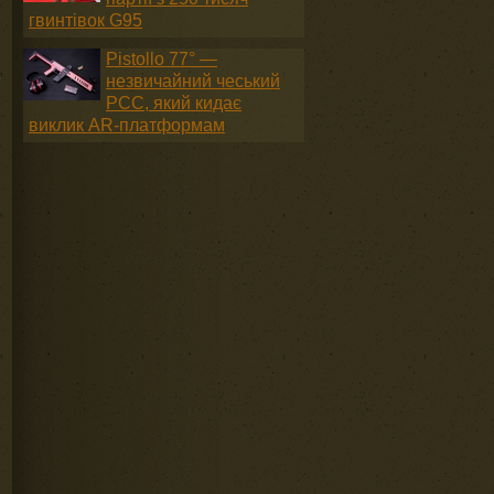
гвинтівок G95
Pistollo 77° —
е
незвичайний чеський
PCC, який кидає
виклик AR-платформам