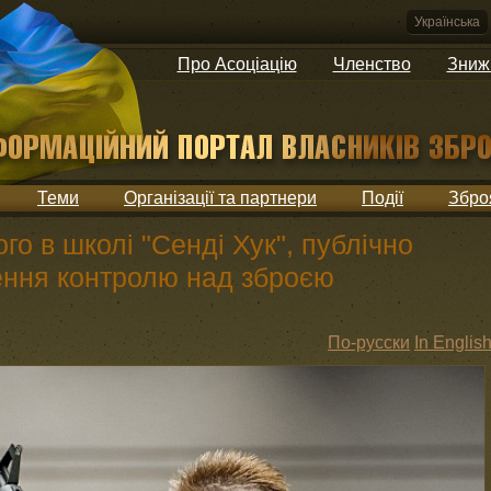
Українська
Про Асоціацію
Членство
Зниж
Теми
Організації та партнери
Події
Збро
го в школі "Сенді Хук", публічно
ення контролю над зброєю
По-русски
In Englis