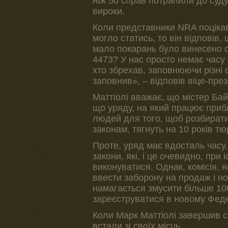
ніж 50 справ потрапили до суду
вироки.
Коли представники NRA поціка
могло статись, то він відповів,
мало покарань було винесено 
4473? У нас просто немає часу 
хто збрехав, заповнюючи різні 
заповнив», – відповів віце-през
Маттіолі вважає, що містер Ба
що уряду, на який працює прибл
людей для того, щоб розбиратис
законам, тягнуть на 10 років т
Проте, уряд має вдосталь часу,
закони, які, і це очевидно, при
виконуватися. Однак, комісія,
ввести заборону на продаж і но
намагається змусити більше 100
зареєструватися в новому Фед
Коли Марк Маттіолі завершив св
встали зі своїх місць.