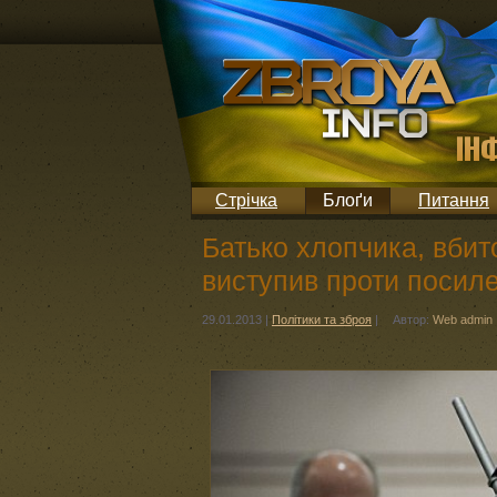
Стрічка
Блоґи
Питання
Батько хлопчика, вбито
виступив проти посил
29.01.2013
|
Політики та зброя
|
Автор:
Web admin