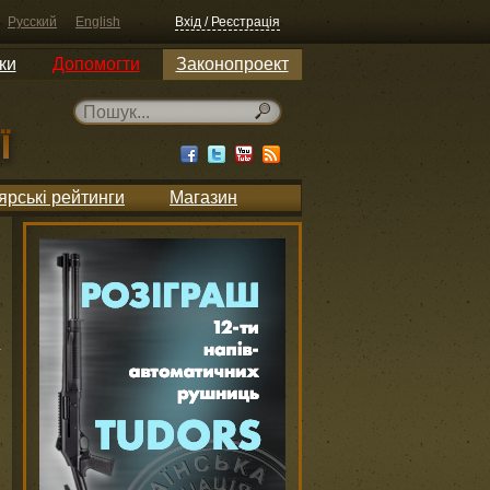
Русский
English
Вхід / Реєстрація
ки
Допомогти
Законопроект
ярські рейтинги
Магазин
h