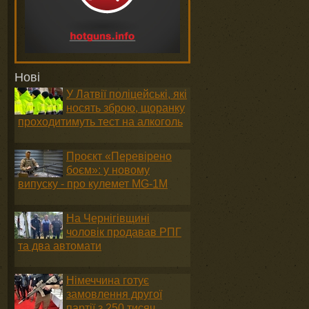
Нові
У Латвії поліцейські, які
носять зброю, щоранку
проходитимуть тест на алкоголь
Проєкт «Перевірено
боєм»: у новому
випуску - про кулемет MG-1М
На Чернігівщині
чоловік продавав РПГ
та два автомати
Німеччина готує
замовлення другої
партії з 250 тисяч