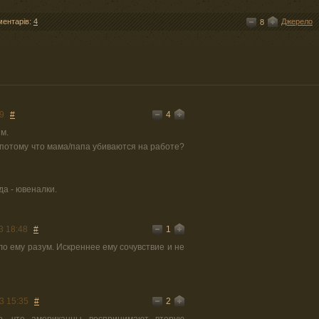
ментарів:
4
Джерело
8
4
9
#
м.
 потому что мама/папа убиваются на работе?
да - ювеналки.
1
3 18:48
#
ло ему разум. Искреннее ему сочувствие и не
2
3 15:35
#