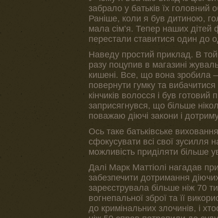
забрало у батьків їх головний о
Раніше, коли я був дитиною, г
мала сім’я. Тепер наших дітей
перестали ставитися один до о
Наведу простий приклад. В той 
разу поцупив в магазині жуваль
кишені. Все, що вона зробила –
повернути гумку та вибачитися
кінчиків волосся і був готовий 
заприсягнувся, що більше нікол
поважаю діючі закони і дотриму
Ось таке батьківське виховання
сфокусувати всі свої зусилля н
можливість приділяти більше ува
Далі Марк Маттіолі нагадав пр
забезпечити дотримання діючих 
зареєструвала більше ніж 70 ти
вогнепальної зброї та її викор
до кримінальних злочинів, і хт