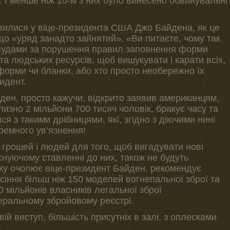
. І менше ніж 10-м з них було винесено обвинувальні
вилися у віце-президента США Джо Байдена, як це
 що «уряд занадто зайнятий». «Ви питаєте, чому так
судами за порушення правил заповнення форми
та людських ресурсів, щоб вишукувати і карати всіх,
форми чи бланки, або хто просто необережно їх
идент.
йден, просто кажучи, відкрито заявив американцям,
изно 2 мільйони 700 тисяч чоловік, бракує часу та
я з такими дрібницями, які, згідно з діючими нині
юремного ув’язнення!
 грошей і людей для того, щоб вигадувати нові
 існуючому ставленні до них, також не будуть
 яку очолює віце-президент Байден, рекомендує
сіння більш ніж 150 моделей вогнепальної зброї та
 мільйонів власників легальної зброї
еральному збройовому реєстрі.
ій виступ, більшість присутніх в залі, з оплесками