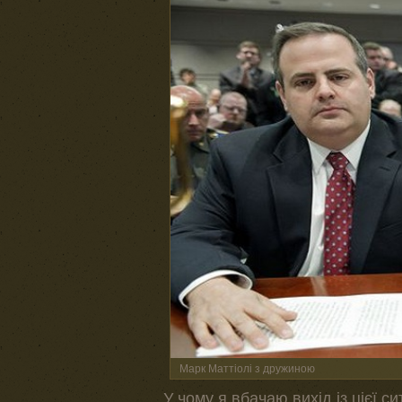
Марк Маттіолі з дружиною
У чому я вбачаю вихід із цієї с