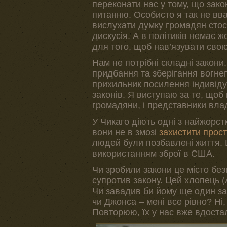
переконати нас у тому, що зако
питанню. Особисто я так не в
вислухати думку громадян стосо
дискусія. А в політиків немає
для того, щоб нав’язувати сво
Нам не потрібні складні закони
придбання та зберігання вогнеп
прихильник посилення індивіду
законів. Я виступаю за те, щоб 
громадяни, і представники влад
У Чикаго діють одні з найжорст
вони не в змозі
захистити прос
людей були позбавлені життя. 
використанням зброї в США.
Чи зробили закони це місто безп
супротив закону. Цей хлопець (
Чи завадив би йому ще один за
чи Джонса – мені все рівно? Ні
Повторюю, їх у нас вже вдоста