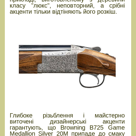
класу "люкс", неповторний, а срібні
акценти тільки відтіняють його розкіш.
Глибоке різьблення і майстерно
виточені дизайнерські акценти
гарантують, що Browning B725 Game
Medallion Silver 20M припаде до смаку