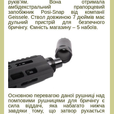
руківʼям. Вона отримала
амбідекстральний прапорцевий
запобіжник Posi-Snap від компанії
Geissele. Ствол довжиною 7 дюймів має
дульний пристрій для безпечного
бричінгу. Ємність магазину – 5 набоїв.
Основною перевагою даної рушниці над
помповими рушницями для бричінгу є
сила віддачі, яка набагато нижча
завдяки тому, що затвор рухається