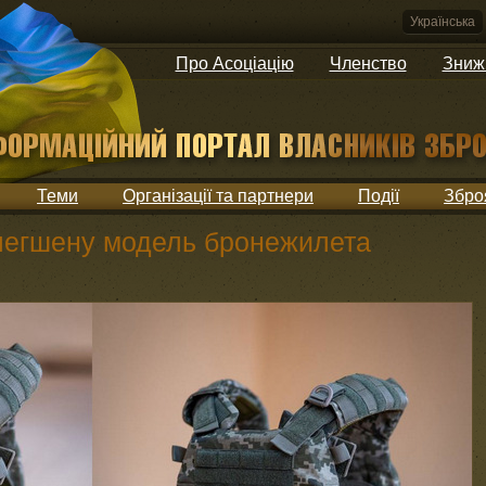
Українська
Про Асоціацію
Членство
Зниж
Теми
Організації та партнери
Події
Збро
легшену модель бронежилета