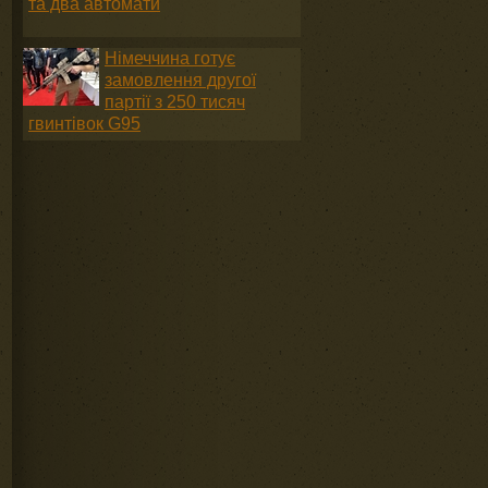
та два автомати
Німеччина готує
замовлення другої
партії з 250 тисяч
гвинтівок G95