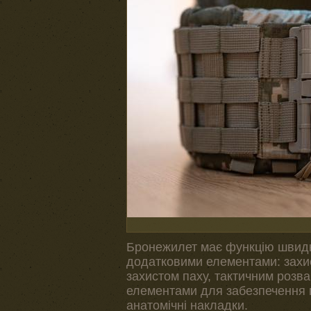
Бронежилет має функцію швидк
додатковими елементами: захи
захистом паху, тактичним розв
елементами для забезпечення п
анатомічні накладки.