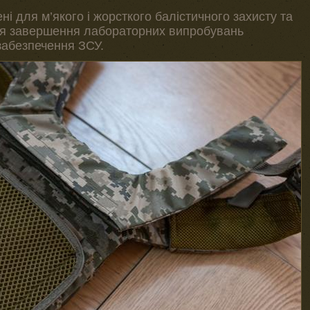
ні для м’якого і жорсткого балістичного захисту та
сля завершення лабораторних випробувань
забезпечення ЗСУ.