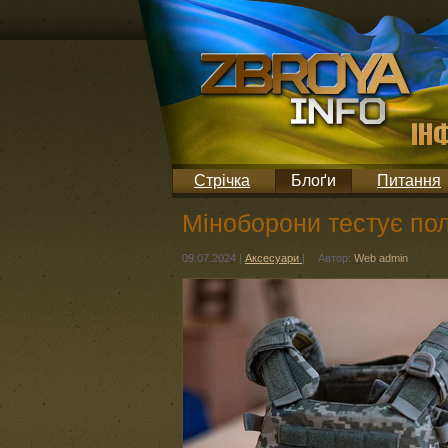
Стрічка
Блоґи
Питання
Міноборони тестує по
09.07.2024
|
Аксесуари
|
Автор:
Web admin