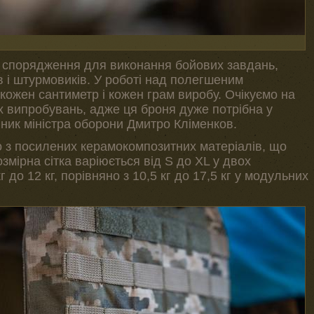
и спорядження для виконання бойових завдань,
 і штурмовиків. У роботі над полегшеним
ожен сантиметр і кожен грам виробу. Очікуємо на
х випробувань, адже ця броня дуже потрібна у
пник міністра оборони Дмитро Кліменков.
 з посилених керамокомпозитних матеріалів, що
озмірна сітка варіюється від S до XL у двох
г до 12 кг, порівняно з 10,5 кг до 17,5 кг у модульних