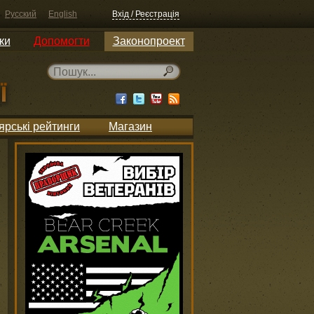
Русский
English
Вхід / Реєстрація
ки
Допомогти
Законопроект
ярські рейтинги
Магазин