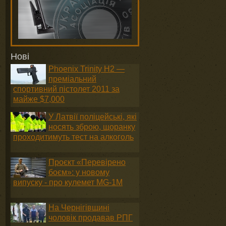
Нові
Phoenix Trinity H2 —
преміальний
спортивний пістолет 2011 за
майже $7,000
У Латвії поліцейські, які
носять зброю, щоранку
проходитимуть тест на алкоголь
Проєкт «Перевірено
боєм»: у новому
випуску - про кулемет MG-1М
На Чернігівщині
чоловік продавав РПГ