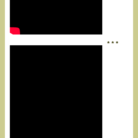
* * *