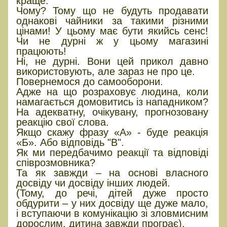
краще.
Чому? Тому що не будуть продавати
однакові чайники за такими різними
цінами! У цьому має бути якийсь сенс!
Чи не дурні ж у цьому магазині
працюють!
Ні, не дурні. Вони цей прикол давно
використовують, але зараз не про це.
Повернемося до самооборони.
Адже на що розраховує людина, коли
намагається домовитись із нападником?
На адекватну, очікувану, прогнозовану
реакцію свої слова.
Якщо скажу фразу «А» - буде реакція
«Б». Або відповідь "В".
Як ми передбачимо реакції та відповіді
співрозмовника?
Та як завжди – на основі власного
досвіду чи досвіду інших людей.
(Тому, до речі, дітей дуже просто
обдурити – у них досвіду ще дуже мало,
і вступаючи в комунікацію зі зловмисним
дорослим, дитина завжди програє).