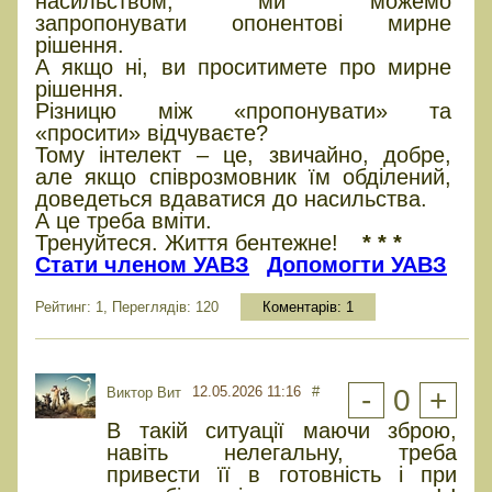
насильством, ми можемо
запропонувати опонентові мирне
рішення.
А якщо ні, ви проситимете про мирне
рішення.
Різницю між «пропонувати» та
«просити» відчуваєте?
Тому інтелект – це, звичайно, добре,
але якщо співрозмовник їм обділений,
доведеться вдаватися до насильства.
А це треба вміти.
Тренуйтеся. Життя бентежне!
* * *
Стати членом УАВЗ
Допомогти УАВЗ
Рейтинг: 1, Переглядів: 120
Коментарів:
1
12.05.2026 11:16
#
-
0
+
Виктор Вит
В такій ситуації маючи зброю,
навіть нелегальну, треба
привести її в готовність і при