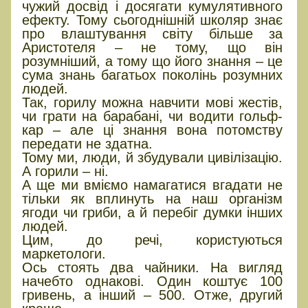
чужий досвід і досягати кумулятивного
ефекту. Тому сьогоднішній школяр знає
про влаштування світу більше за
Аристотеля – не тому, що він
розумніший, а тому що його знання – це
сума знань багатьох поколінь розумних
людей.
Так, горилу можна навчити мові жестів,
чи грати на барабані, чи водити гольф-
кар – але ці знання вона потомству
передати не здатна.
Тому ми, люди, й збудували цивілізацію.
А горили – ні.
А ще ми вміємо намагатися вгадати не
тільки як вплинуть на наш організм
ягоди чи гриби, а й перебіг думки інших
людей.
Цим, до речі, користуються
маркетологи.
Ось стоять два чайники. На вигляд
начебто однакові. Один коштує 100
гривень, а інший – 500. Отже, другий