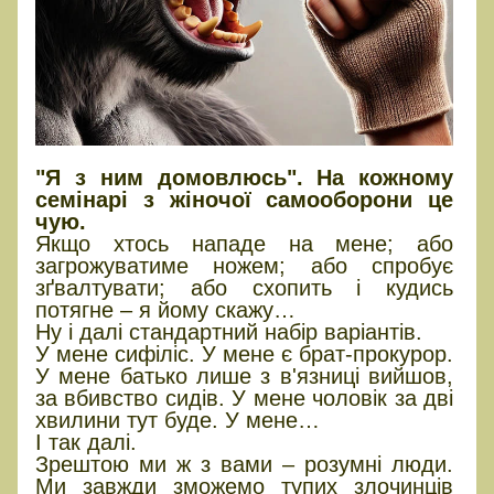
"Я з ним домовлюсь". На кожному
семінарі з жіночої самооборони це
чую.
Якщо хтось нападе на мене; або
загрожуватиме ножем; або спробує
зґвалтувати; або схопить і кудись
потягне – я йому скажу…
Ну і далі стандартний набір варіантів.
У мене сифіліс. У мене є брат-прокурор.
У мене батько лише з в'язниці вийшов,
за вбивство сидів. У мене чоловік за дві
хвилини тут буде. У мене…
І так далі.
Зрештою ми ж з вами – розумні люди.
Ми завжди зможемо тупих злочинців