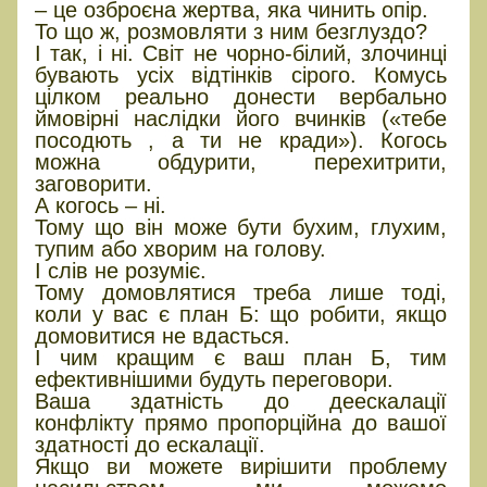
– це озброєна жертва, яка чинить опір.
То що ж, розмовляти з ним безглуздо?
І так, і ні. Світ не чорно-білий, злочинці
бувають усіх відтінків сірого. Комусь
цілком реально донести вербально
ймовірні наслідки його вчинків («тебе
посодють , а ти не кради»). Когось
можна обдурити, перехитрити,
заговорити.
А когось – ні.
Тому що він може бути бухим, глухим,
тупим або хворим на голову.
І слів не розуміє.
Тому домовлятися треба лише тоді,
коли у вас є план Б: що робити, якщо
домовитися не вдасться.
І чим кращим є ваш план Б, тим
ефективнішими будуть переговори.
Ваша здатність до деескалації
конфлікту прямо пропорційна до вашої
здатності до ескалації.
Якщо ви можете вирішити проблему