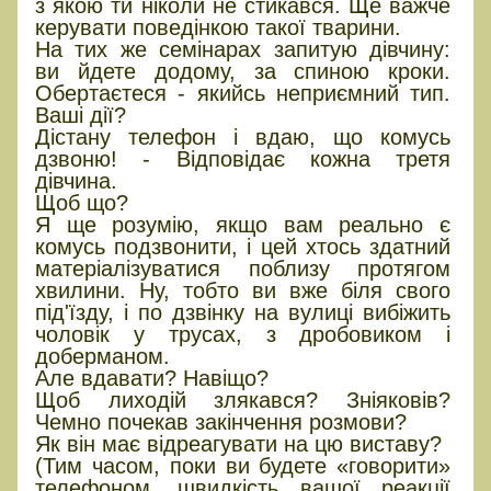
з якою ти ніколи не стикався. Ще важче
керувати поведінкою такої тварини.
На тих же семінарах запитую дівчину:
ви йдете додому, за спиною кроки.
Обертаєтеся - якийсь неприємний тип.
Ваші дії?
Дістану телефон і вдаю, що комусь
дзвоню! - Відповідає кожна третя
дівчина.
Щоб що?
Я ще розумію, якщо вам реально є
комусь подзвонити, і цей хтось здатний
матеріалізуватися поблизу протягом
хвилини. Ну, тобто ви вже біля свого
під'їзду, і по дзвінку на вулиці вибіжить
чоловік у трусах, з дробовиком і
доберманом.
Але вдавати? Навіщо?
Щоб лиходій злякався? Зніяковів?
Чемно почекав закінчення розмови?
Як він має відреагувати на цю виставу?
(Тим часом, поки ви будете «говорити»
телефоном, швидкість вашої реакції