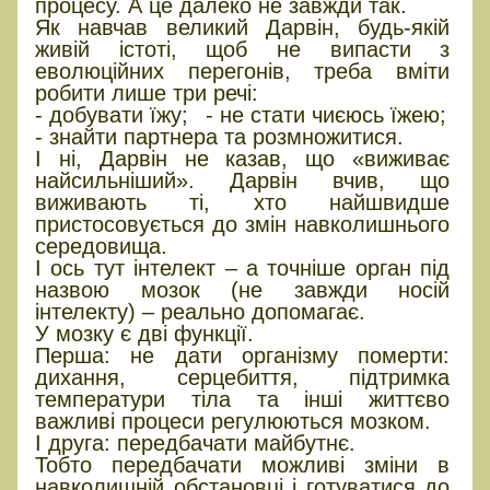
процесу. А це далеко не завжди так.
Як навчав великий Дарвін, будь-якій
живій істоті, щоб не випасти з
еволюційних перегонів, треба вміти
робити лише три речі:
- добувати їжу;
- не стати чиєюсь їжею;
- знайти партнера та розмножитися.
І ні, Дарвін не казав, що «виживає
найсильніший». Дарвін вчив, що
виживають ті, хто найшвидше
пристосовується до змін навколишнього
середовища.
І ось тут інтелект – а точніше орган під
назвою мозок (не завжди носій
інтелекту) – реально допомагає.
У мозку є дві функції.
Перша: не дати організму померти:
дихання, серцебиття, підтримка
температури тіла та інші життєво
важливі процеси регулюються мозком.
І друга: передбачати майбутнє.
Тобто передбачати можливі зміни в
навколишній обстановці і готуватися до