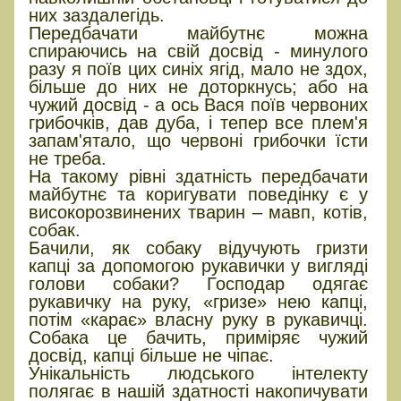
них заздалегідь.
Передбачати майбутнє можна
спираючись на свій досвід - минулого
разу я поїв цих синіх ягід, мало не здох,
більше до них не доторкнусь; або на
чужий досвід - а ось Вася поїв червоних
грибочків, дав дуба, і тепер все плем'я
запам'ятало, що червоні грибочки їсти
не треба.
На такому рівні здатність передбачати
майбутнє та коригувати поведінку є у
високорозвинених тварин – мавп, котів,
собак.
Бачили, як собаку відучують гризти
капці за допомогою рукавички у вигляді
голови собаки? Господар одягає
рукавичку на руку, «гризе» нею капці,
потім «карає» власну руку в рукавичці.
Собака це бачить, приміряє чужий
досвід, капці більше не чіпає.
Унікальність людського інтелекту
полягає в нашій здатності накопичувати