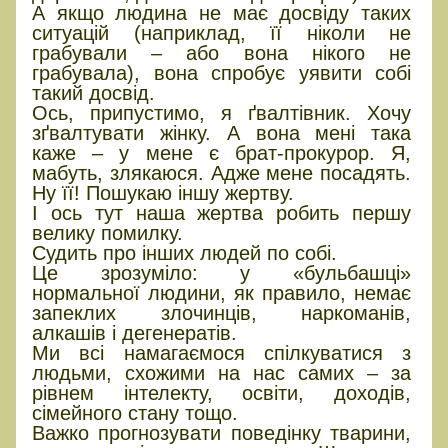
А якщо людина не має досвіду таких
ситуацій (наприклад, її ніколи не
грабували – або вона нікого не
грабувала), вона спробує уявити собі
такий досвід.
Ось, припустимо, я ґвалтівник. Хочу
зґвалтувати жінку. А вона мені така
каже – у мене є брат-прокурор. Я,
мабуть, злякаюся. Адже мене посадять.
Ну її! Пошукаю іншу жертву.
І ось тут наша жертва робить першу
велику помилку.
Судить про інших людей по собі.
Це зрозуміло: у «бульбашці»
нормальної людини, як правило, немає
запеклих злочинців, наркоманів,
алкашів і дегенератів.
Ми всі намагаємося спілкуватися з
людьми, схожими на нас самих – за
рівнем інтелекту, освіти, доходів,
сімейного стану тощо.
Важко прогнозувати поведінку тварини,