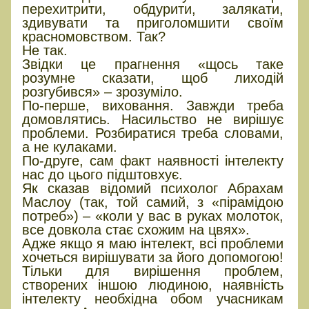
перехитрити, обдурити, залякати,
здивувати та приголомшити своїм
красномовством. Так?
Не так.
Звідки це прагнення «щось таке
розумне сказати, щоб лиходій
розгубився» – зрозуміло.
По-перше, виховання. Завжди треба
домовлятись. Насильство не вирішує
проблеми. Розбиратися треба словами,
а не кулаками.
По-друге, сам факт наявності інтелекту
нас до цього підштовхує.
Як сказав відомий психолог Абрахам
Маслоу (так, той самий, з «пірамідою
потреб») – «коли у вас в руках молоток,
все довкола стає схожим на цвях».
Адже якщо я маю інтелект, всі проблеми
хочеться вирішувати за його допомогою!
Тільки для вирішення проблем,
створених іншою людиною, наявність
інтелекту необхідна обом учасникам