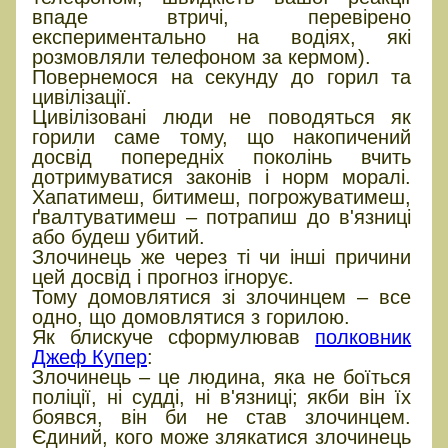
впаде втричі, перевірено
експериментально на водіях, які
розмовляли телефоном за кермом).
Повернемося на секунду до горил та
цивілізації.
Цивілізовані люди не поводяться як
горили саме тому, що накопичений
досвід попередніх поколінь вчить
дотримуватися законів і норм моралі.
Хапатимеш, битимеш, погрожуватимеш,
ґвалтуватимеш – потрапиш до в'язниці
або будеш убитий.
Злочинець же через ті чи інші причини
цей досвід і прогноз ігнорує.
Тому домовлятися зі злочинцем – все
одно, що домовлятися з горилою.
Як блискуче сформулював
полковник
Джеф Купер
:
Злочинець – це людина, яка не боїться
поліції, ні судді, ні в'язниці; якби він їх
боявся, він би не став злочинцем.
Єдиний, кого може злякатися злочинець