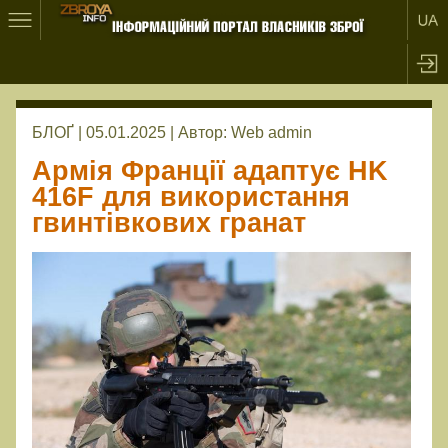
БЛОҐ | 05.01.2025 |
Автор:
Web admin
Армія Франції адаптує HK
416F для використання
гвинтівкових гранат