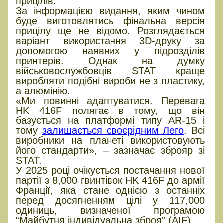
прицілів.
За інформацією видання, яким чином
буде виготовлятись фінальна версія
прицілу ще не відомо. Розглядається
варіант використання 3D-друку за
допомогою наявних у підрозділів
принтерів. Однак на думку
військовослужбовців STAT краще
виробляти подібні вироби не з пластику,
а алюмінію.
«Ми повинні адаптуватися. Перевага
HK 416F полягає в тому, що він
базується на платформі типу AR-15 і
тому
залишається своєрідним Лего
. Всі
виробники на планеті використовують
його стандарти», – зазначає зброяр зі
STAT.
У 2025 році очікується постачання нової
партії з 8,000 гвинтівок HK 416F до армії
Франції, яка стане однією з останніх
перед досягненням цілі у 117,000
одиниць, визначеної програмою
“Майбутня індивідуальна зброя” (AIF).