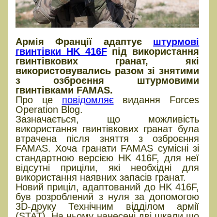
Армія Франції адаптує
штурмові
гвинтівки HK 416F
під використання
гвинтівкових гранат, які
використовувались разом зі знятими
з озброєння штурмовими
гвинтівками FAMAS.
Про це
повідомляє
видання Forces
Operation Blog.
Зазначається, що можливість
використання гвинтівкових гранат була
втрачена після зняття з озброєння
FAMAS. Хоча гранати FAMAS сумісні зі
стандартною версією HK 416F, для неї
відсутні приціли, які необхідні для
використання наявних запасів гранат.
Новий приціл, адаптований до HK 416F,
був розроблений з нуля за допомогою
3D-друку Технічним відділом армії
(STAT). На ньому нанесені дві шкали що