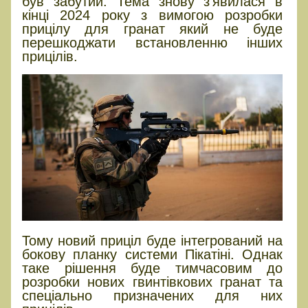
був забутий. Тема знову з’явилася в
кінці 2024 року з вимогою розробки
прицілу для гранат який не буде
перешкоджати встановленню інших
прицілів.
Тому новий приціл буде інтегрований на
бокову планку системи Пікатіні. Однак
таке рішення буде тимчасовим до
розробки нових гвинтівкових гранат та
спеціально призначених для них