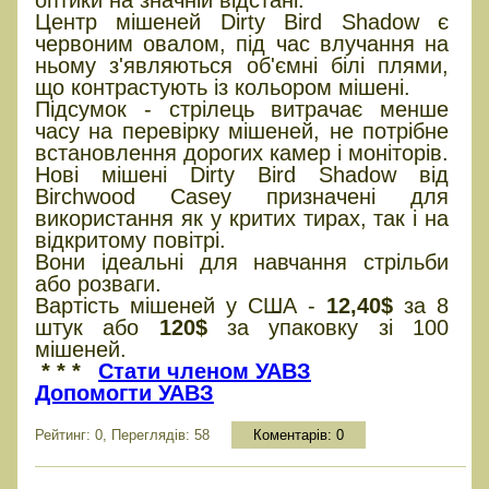
оптики на значній відстані.
Центр мішеней Dirty Bird Shadow є
червоним овалом, під час влучання на
ньому з'являються об'ємні білі плями,
що контрастують із кольором мішені.
Підсумок - стрілець витрачає менше
часу на перевірку мішеней, не потрібне
встановлення дорогих камер і моніторів.
Нові мішені Dirty Bird Shadow від
Birchwood Casey призначені для
використання як у критих тирах, так і на
відкритому повітрі.
Вони ідеальні для навчання стрільби
або розваги.
Вартість мішеней у США -
12,40$
за 8
штук або
120$
за упаковку зі 100
мішеней.
* * *
Стати членом УАВЗ
Допомогти УАВЗ
Рейтинг: 0, Переглядів: 58
Коментарів:
0