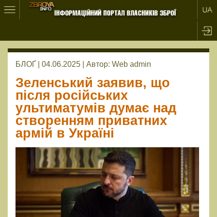
БЛОҐ | 04.06.2025 |
Автор:
Web admin
Зеленський заявив, що
після російських
ультиматумів думає над
створенням приватних
армій в Україні