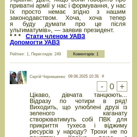
приватні армії у нас і формування, у нас
їх просто немає згідно з нашим
законодавством. Хоча, хоча тепер
я буду думати про це після
ультиматумів», — заявив президент.
* * *
Стати членом УАВЗ
Допомогти УАВЗ
Рейтинг: 1, Переглядів: 249
Коментарів:
1
09.06.2025 10:35
#
Сергій Чернишенко
-
0
+
Цікаво, дівчата танцюють...
Відразу по чотири в ряд!
Виходить, що улюблені друзі із
зеленого каганату
створюватимуть собі ПВК для
прикриття тухеса і віджиму
ресурсів у народу? Трохи не по