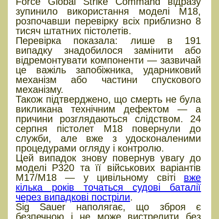
Force Global Strike Command відразу
зупинило використання моделі M18,
розпочавши перевірку всіх приблизно 8
тисяч штатних пістолетів.
Перевірка показала: лише в 191
випадку знадобилося замінити або
відремонтувати компоненти — зазвичай
це важіль запобіжника, ударниковий
механізм або частини спускового
механізму.
Також підтверджено, що смерть не була
викликана технічним дефектом — а
причини розглядаються слідством. 24
серпня пістолет M18 повернули до
служби, але вже з удосконаленими
процедурами огляду і контролю.
Цей випадок знову повернув увагу до
моделі P320 та її військових варіантів
M17/M18 — у цивільному світі
вже
кілька років точаться судові баталії
через випадкові постріли
.
Sig Sauer наполягає, що зброя є
безпечною і не може вистрелити без