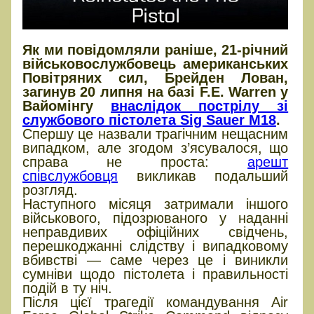
Як ми повідомляли раніше, 21-річний
військовослужбовець американських
Повітряних сил, Брейден Лован,
загинув 20 липня на базі F.E. Warren у
Вайомінгу
внаслідок пострілу зі
службового пістолета Sig Sauer M18
.
Спершу це назвали трагічним нещасним
випадком, але згодом з’ясувалося, що
справа не проста:
арешт
співслужбовця
викликав подальший
розгляд.
Наступного місяця затримали іншого
військового, підозрюваного у наданні
неправдивих офіційних свідчень,
перешкоджанні слідству і випадковому
вбивстві — саме через це і виникли
сумніви щодо пістолета і правильності
подій в ту ніч.
Після цієї трагедії командування Air