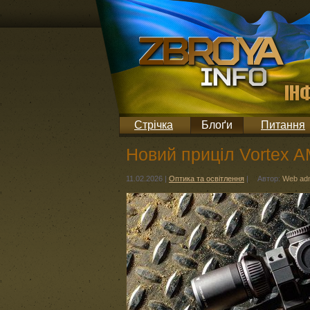
Стрічка
Блоґи
Питання
Новий приціл Vortex 
11.02.2026
|
Оптика та освітлення
|
Автор:
Web ad