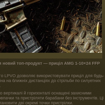
ся новий топ-продукт — приціл AMG 1-10×24 FFP
ого LPVO дозволяє використовувати приціл для будь-
біна на ближніх дистанціях до стрільби по силуетних
.
 вертикалі й горизонталі оснащені захисними
впачки та пристріляти барабани без інструментів. Ці
ановити дві окремі точки пристрілки.