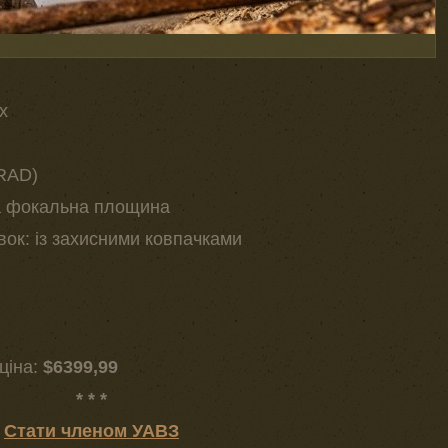
x
MRAD)
а фокальна площина
ок: із захисними ковпачками
ціна:
$6399,99
* * *
Стати членом УАВЗ