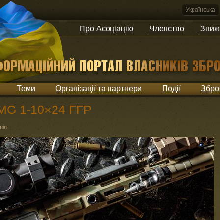
Українська
Про Асоціацію
Членство
Зниж
Теми
Організації та партнери
Події
Збро
AMG 1-10×24 FFP
min