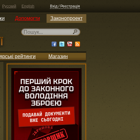
Русский
English
Вхід / Реєстрація
ки
Допомогти
Законопроект
ярські рейтинги
Магазин