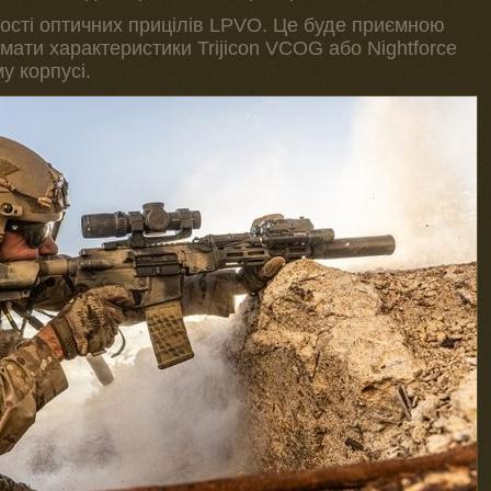
сті оптичних прицілів LPVO. Це буде приємною
мати характеристики Trijicon VCOG або Nightforce
у корпусі.