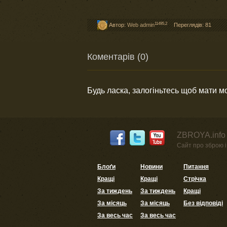
11495,2
Автор:
Web admin
Переглядів: 81
Коментарів (0)
Будь ласка, залогіньтесь щоб мати 
ZBROYA.info 
Сайт про зброю і 
Блоґи
Новини
Питання
Кращі
Кращі
Стрічка
За тиждень
За тиждень
Кращі
За місяць
За місяць
Без відповіді
За весь час
За весь час