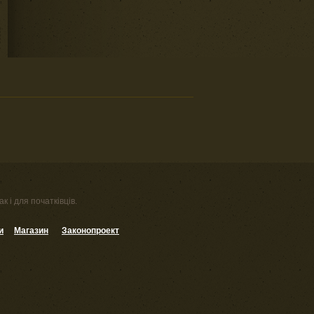
к і для початківців.
и
Магазин
Законопроект