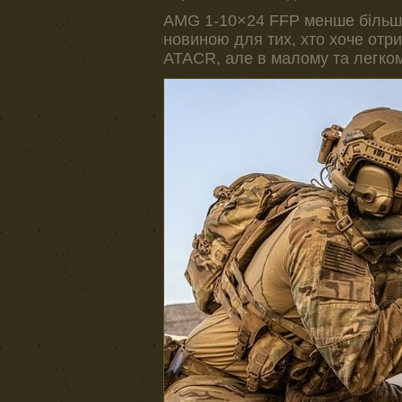
AMG 1-10×24 FFP менше більшо
новиною для тих, хто хоче отри
ATACR, але в малому та легком