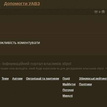
Допомогти УАВЗ
0
можливість коментувати
- Інформаційний портал власників зброї
право нею володіти, який буде корисним як для досвідчених власників зброї, та
Теми
Автори
Організації та партнери
Події
Зброярські рейтинг
Майбутні
Політики
Поточні
Минулі