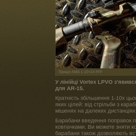
Приціл AMG 1-10×24 FFP
У лінійці Vortex LPVO з'явив
для AR-15.
Кратність збільшення 1-10x ць
яких цілей: від стрільби з кара
мішенях на далеких дистанціях
Барабани введення поправок по
ковпачками. Ви можете зняти ко
барабани також дозволяють вст