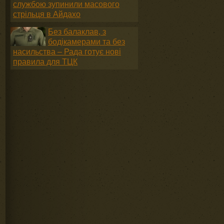
службою зупинили масового
стрільця в Айдахо
Без балаклав, з
бодікамерами та без
насильства – Рада готує нові
правила для ТЦК