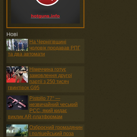
Нові
На Чернігівщині
чоловік продавав РПГ
та два автомати
Німеччина готує
замовлення другої
партії з 250 тисяч
гвинтівок G95
Pistollo 77° —
незвичайний чеський
PCC, який кидає
виклик AR-платформам
Озброєний громадянин
і поліцейський поза