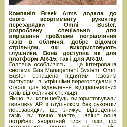
Компанія Breek Arms додала до
свого асортименту рукоятку
перезарядки Omni Buster,
розроблену спеціально для
вирішення проблеми потрапляння
газів в обличчя, добре відомої
стрільцям, які використовують
глушники. Вона доступна як для
платформ AR-15, так і для AR-10.
Головна особливість — це інтегрована
система Gas Management System. Omni
Buster оснащена піднятим газовим
виступом і внутрішніми перегородками в
стволі для відведення відпрацьованих
газів від обличчя стрільця.
Якщо ви коли-небудь використовували
гвинтівку AR з глушником без рукоятки
перезарядки, що знижує відведення
газів, ви точно знаєте, навіщо вона
потрібна: зворотний тиск і гази, що
потрапляють прямо в очі та ніс,