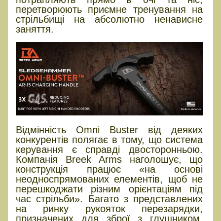
перетворюють приємне тренування на
стрільбищі на абсолютно ненависне
заняття.
Відмінність Omni Buster від деяких
конкурентів полягає в тому, що система
керування є справді двосторонньою.
Компанія Breek Arms наголошує, що
конструкція працює «на основі
неодноспрямованих елементів, щоб не
перешкоджати різним орієнтаціям під
час стрільби». Багато з представлених
на ринку рукояток перезарядки,
призначених для зброї з глушником,