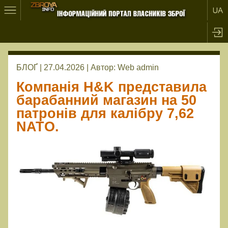
БЛОҐ | 27.04.2026 |
Автор:
Web admin
Компанія H&K представила
барабанний магазин на 50
патронів для калібру 7,62
NATO.