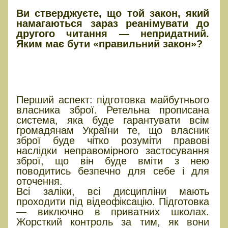
законопроєкт про зброю
Ви стверджуєте, що той закон, який
намагаються зараз реанімувати до
другого читання — непридатний.
Яким має бути «правильний закон»?
МВС має бути максимально
відсторонено від процесу
навчання
Перший аспект: підготовка майбутнього
власника зброї. Ретельна прописана
система, яка буде гарантувати всім
громадянам України те, що власник
зброї буде чітко розуміти правові
наслідки неправомірного застосування
зброї, що він буде вміти з нею
поводитись безпечно для себе і для
оточення.
Всі заліки, всі дисципліни мають
проходити під відеофіксацію. Підготовка
— виключно в приватних школах.
Жорсткий контроль за тим, як вони