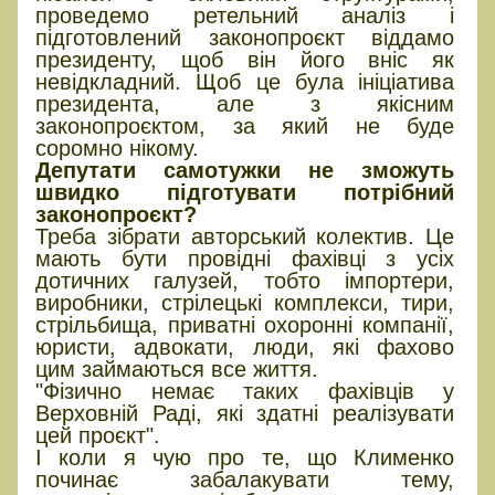
проведемо ретельний аналіз і
підготовлений законопроєкт віддамо
президенту, щоб він його вніс як
невідкладний. Щоб це була ініціатива
президента, але з якісним
законопроєктом, за який не буде
соромно нікому.
Депутати самотужки не зможуть
швидко підготувати потрібний
законопроєкт?
Треба зібрати авторський колектив. Це
мають бути провідні фахівці з усіх
дотичних галузей, тобто імпортери,
виробники, стрілецькі комплекси, тири,
стрільбища, приватні охоронні компанії,
юристи, адвокати, люди, які фахово
цим займаються все життя.
"Фізично немає таких фахівців у
Верховній Раді, які здатні реалізувати
цей проєкт".
І коли я чую про те, що Клименко
починає забалакувати тему,