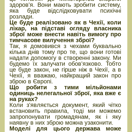
здоров'я. Вони мають зробити систему,
яка буде відслідковувати психічні
розлади.
Це буде реалізовано як в Чехії, коли
лікар, на підставі огляду власника
зброї може внести навіть вимогу про
тимчасове вилучення зброї?
Так, я домовився з чехами буквально
кілька днів тому про те, що вони готові
надати допомогу в створенні закону. Ми
будемо їх залучати обов'язково. Тобто
це буде закон, не гірше ніж в Чехії, а в
Чехії, я вважаю, найкращий закон про
зброю в Європі.
Що робити з тими
мільйонами
одиниць нелегальної зброї
, яка вже є
на руках?
Коли з'являється документ, який чітко
встановить правила, тоді ми можемо
запропонувати громадянам, як і яку
наявну в них зброю можна узаконити.
Моделі для цього держава може