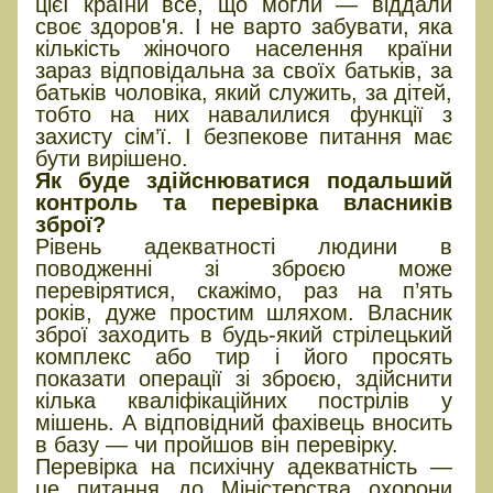
цієї країни все, що могли — віддали
своє здоров'я. І не варто забувати, яка
кількість жіночого населення країни
зараз відповідальна за своїх батьків, за
батьків чоловіка, який служить, за дітей,
тобто на них навалилися функції з
захисту сім’ї. І безпекове питання має
бути вирішено.
Як буде здійснюватися подальший
контроль та перевірка власників
зброї?
Рівень адекватності людини в
поводженні зі зброєю може
перевірятися, скажімо, раз на п’ять
років, дуже простим шляхом. Власник
зброї заходить в будь-який стрілецький
комплекс або тир і його просять
показати операції зі зброєю, здійснити
кілька кваліфікаційних пострілів у
мішень. А відповідний фахівець вносить
в базу — чи пройшов він перевірку.
Перевірка на психічну адекватність —
це питання до Міністерства охорони