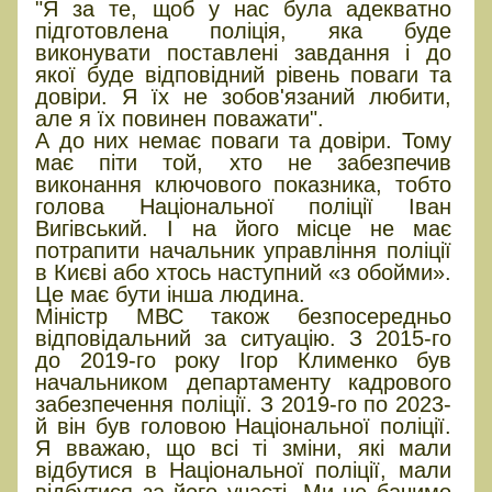
"Я за те, щоб у нас була адекватно
підготовлена поліція, яка буде
виконувати поставлені завдання і до
якої буде відповідний рівень поваги та
довіри. Я їх не зобов'язаний любити,
але я їх повинен поважати".
А до них немає поваги та довіри. Тому
має піти той, хто не забезпечив
виконання ключового показника, тобто
голова Національної поліції Іван
Вигівський. І на його місце не має
потрапити начальник управління поліції
в Києві або хтось наступний «з обойми».
Це має бути інша людина.
Міністр МВС також безпосередньо
відповідальний за ситуацію. З 2015-го
до 2019-го року Ігор Клименко був
начальником департаменту кадрового
забезпечення поліції. З 2019-го по 2023-
й він був головою Національної поліції.
Я вважаю, що всі ті зміни, які мали
відбутися в Національної поліції, мали