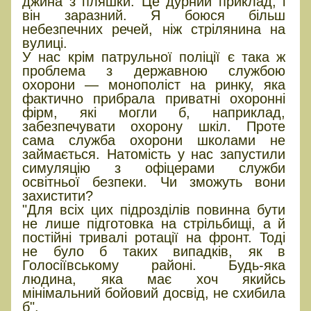
джина з пляшки. Це дурний приклад, і
він заразний. Я боюся більш
небезпечних речей, ніж стрілянина на
вулиці.
У нас крім патрульної поліції є така ж
проблема з державною службою
охорони — монополіст на ринку, яка
фактично прибрала приватні охоронні
фірм, які могли б, наприклад,
забезпечувати охорону шкіл. Проте
сама служба охорони школами не
займається. Натомість у нас запустили
симуляцію з офіцерами служби
освітньої безпеки. Чи зможуть вони
захистити?
"Для всіх цих підрозділів повинна бути
не лише підготовка на стрільбищі, а й
постійні тривалі ротації на фронт. Тоді
не було б таких випадків, як в
Голосіївському районі. Будь-яка
людина, яка має хоч якийсь
мінімальний бойовий досвід, не схибила
б".