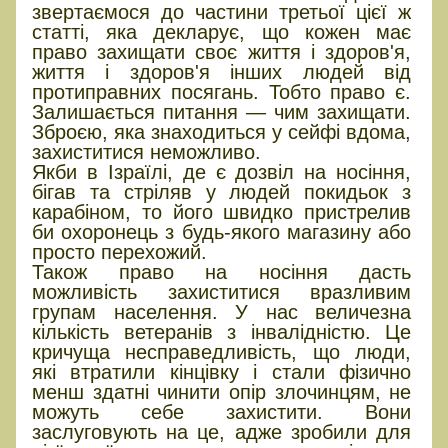
звертаємося до частини третьої цієї ж
статті, яка декларує, що кожен має
право захищати своє життя і здоров'я,
життя і здоров'я інших людей від
протиправних посягань. Тобто право є.
Залишається питання — чим захищати.
Зброєю, яка знаходиться у сейфі вдома,
захиститися неможливо.
Якби в Ізраїлі, де є дозвіл на носіння,
бігав та стріляв у людей покидьок з
карабіном, то його швидко пристрелив
би охоронець з будь-якого магазину або
просто перехожий.
Також право на носіння дасть
можливість захиститися вразливим
групам населення. У нас величезна
кількість ветеранів з інвалідністю. Це
кричуща несправедливість, що люди,
які втратили кінцівку і стали фізично
менш здатні чинити опір злочинцям, не
можуть себе захистити. Вони
заслуговують на це, адже зробили для