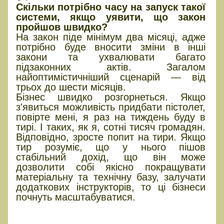
Скільки потрібно часу на запуск такої
системи, якщо уявити, що закон
пройшов швидко?
На закон піде мінімум два місяці, адже
потрібно буде вносити зміни в інші
закони та ухвалювати багато
підзаконних актів. Загалом
найоптимістичніший сценарій — від
трьох до шести місяців.
Бізнес швидко розгорнеться. Якщо
з'явиться можливість придбати пістолет,
повірте мені, я раз на тиждень буду в
тирі. І таких, як я, сотні тисяч громадян.
Відповідно, зросте попит на тири. Якщо
тир розуміє, що у нього пішов
стабільний дохід, що він може
дозволити собі якісно покращувати
матеріальну та технічну базу, залучати
додаткових інструкторів, то ці бізнеси
почнуть масштабуватися.
Яким має бути якісний