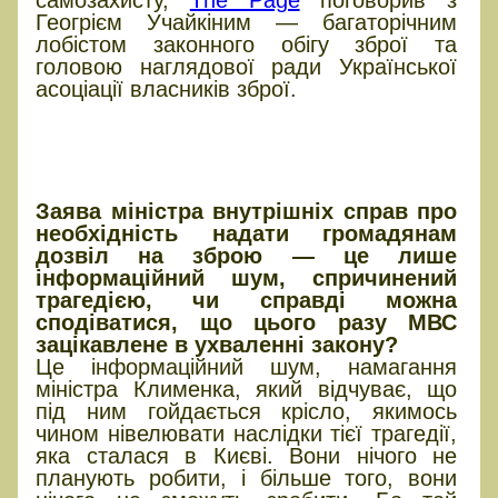
самозахисту,
The Page
поговорив з
Геогрієм Учайкіним — багаторічним
лобістом законного обігу зброї та
головою наглядової ради Української
асоціації власників зброї.
МВС хоче швидко ухвалити
неробочий закон, а депутатам
бракує розуміння проблеми
Заява міністра внутрішніх справ про
необхідність надати громадянам
дозвіл на зброю — це лише
інформаційний шум, спричинений
трагедією, чи справді можна
сподіватися, що цього разу МВС
зацікавлене в ухваленні закону?
Це інформаційний шум, намагання
міністра Клименка, який відчуває, що
під ним гойдається крісло, якимось
чином нівелювати наслідки тієї трагедії,
яка сталася в Києві. Вони нічого не
планують робити, і більше того, вони