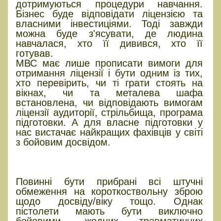
дотримуються процедури навчання.
Бізнес буде відповідати ліцензією та
власними інвестиціями. Тоді завжди
можна буде з'ясувати, де людина
навчалася, хто її дивився, хто її
готував.
МВС має лише прописати вимоги для
отримання ліцензії і бути одним із тих,
хто перевірить, чи ті грати стоять на
вікнах, чи та металева шафа
встановлена, чи відповідають вимогам
ліцензії аудиторії, стрільбища, програма
підготовки. А для власне підготовки у
нас вистачає найкращих фахівців у світі
з бойовим досвідом.
Короткоствольна зброя має
бути дозволена всім
Повинні бути прибрані всі штучні
обмеження на короткоствольну зброю
щодо досвіду/віку тощо. Однак
пістолети мають бути виключно