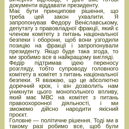
документи віддавати президенту.
Має бути принципове рішення, що
треба цей закон ухвалити. Я
запропонував Федору Веніславському,
депутату з правовладної фракції, який є
членом комітету з питань національної
безпеки і оборони, щоб вони узгодили
позицію на фракції і запропонували
президенту. Якщо буде така згода, то
ми зробимо все в найкращому вигляді.
Федір підтримав ідею переносу
розгляду, тобто супроводу головного
комітету в комітет з питань національної
безпеки. Я вважаю, що це абсолютно
доречний крок, і він дозволить нам
уникнути цього монопольного впливу,
який має МВС на комітет з питань
правоохоронної діяльності, і ми
зможемо дійсно народити якісний
проєкт.
Головне — політичне рішення. Тоді ми в
такому разі робимо все, щоб були