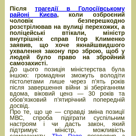
Після
трагедії в Голосіївському
районі Києва
, коли озброєний
чоловік безперешкодно
розстрілював на вулиці перехожих, а
поліцейські втікали, міністр
внутрішніх справ Ігор Клименко
заявив, що хоче якнайшвидшого
ухвалення закону про зброю, щоб у
людей було право на збройний
самозахисті.
До цього позиція міністерства була
іншою: громадяни зможуть володіти
пістолетами лише через п’ять років
після завершення війни зі зберіганням
вдома, віковий ценз — 30 років та
обов’язковий п’ятирічний попередній
досвід.
Про те, що це — справді зміна позиції
МВС, спроба підіграти суспільним
настроям і чи дасть закон, який
підтримує міністр, можливість