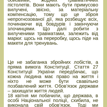
бойовими, жодних травматичних
пістолетів. Вони мають бути примусово
вилучені, звісно, за матеріальну
компенсацію, тому що це зброя
непрогнозованої дії, яка розбещує всіх,
починаючи від бовдурів і закінчуючи
злочинцями. Що далі робити з
вилученими травматами, залежить від
марки: щось на переробку, щось піде на
макети для тренувань.
Головна вимога — право на
приховане носіння
Це не забаганка збройних лобістів, а
пряма вимога Конституції. Стаття 27
Конституції України передбачає, що
кожна людина має право на життя і
ніхто не може бути свавільно
позбавлений життя. Обов'язок держави
– захищати життя людей.
18 квітня ми побачили, що держава, в
особі Національної поліції, схибила, не
виконала свій обов'язок. Тоді ми