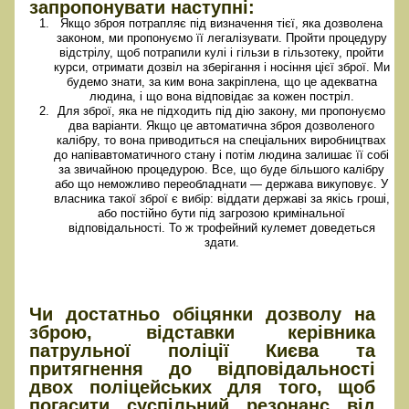
запропонувати наступні:
Якщо зброя потрапляє під визначення тієї, яка дозволена
законом, ми пропонуємо її легалізувати. Пройти процедуру
відстрілу, щоб потрапили кулі і гільзи в гільзотеку, пройти
курси, отримати дозвіл на зберігання і носіння цієї зброї. Ми
будемо знати, за ким вона закріплена, що це адекватна
людина, і що вона відповідає за кожен постріл.
Для зброї, яка не підходить під дію закону, ми пропонуємо
два варіанти. Якщо це автоматична зброя дозволеного
калібру, то вона приводиться на спеціальних виробництвах
до напівавтоматичного стану і потім людина залишає її собі
за звичайною процедурою. Все, що буде більшого калібру
або що неможливо переобладнати — держава викуповує. У
власника такої зброї є вибір: віддати державі за якісь гроші,
або постійно бути під загрозою кримінальної
відповідальності. То ж трофейний кулемет доведеться
здати.
Про відповідальність міністра
МВС
Чи достатньо обіцянки дозволу на
зброю, відставки керівника
патрульної поліції Києва та
притягнення до відповідальності
двох поліцейських для того, щоб
погасити суспільний резонанс від