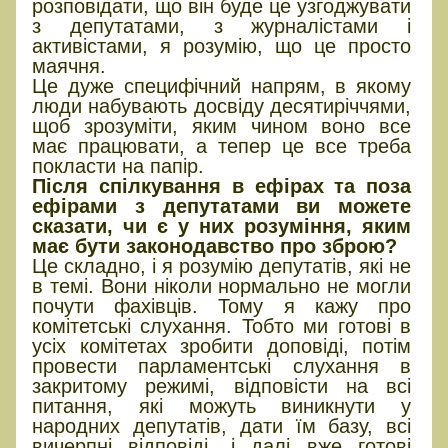
розповідати, що він буде це узгоджувати
з депутатами, з журналістами і
активістами, я розумію, що це просто
маячня.
Це дуже специфічний напрям, в якому
люди набувають досвіду десятиріччями,
щоб зрозуміти, яким чином воно все
має працювати, а тепер це все треба
покласти на папір.
Після спілкування в ефірах та поза
ефірами з депутатами ви можете
сказати, чи є у них розуміння, яким
має бути законодавство про зброю?
Це складно, і я розумію депутатів, які не
в темі. Вони ніколи нормально не могли
почути фахівців. Тому я кажу про
комітетські слухання. Тобто ми готові в
усіх комітетах зробити доповіді, потім
провести парламентські слухання в
закритому режимі, відповісти на всі
питання, які можуть виникнути у
народних депутатів, дати їм базу, всі
вичерпні відповіді, і далі вже готові