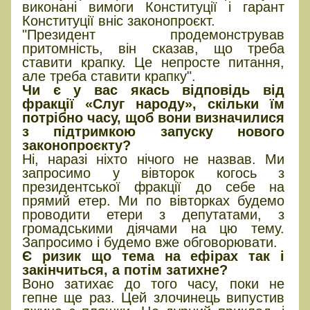
виконані вимоги Конституції і гарант
Конституції вніс законопроєкт.
"Президент продемонстрував
притомність, він сказав, що треба
ставити крапку. Це непросте питання,
але треба ставити крапку".
Чи є у вас якась відповідь від
фракції «Слуг народу», скільки їм
потрібно часу, щоб вони визначилися
з підтримкою запуску нового
законопроєкту?
Ні, наразі ніхто нічого не назвав. Ми
запросимо у вівторок когось з
президентської фракції до себе на
прямий етер. Ми по вівторках будемо
проводити етери з депутатами, з
громадськими діячами на цю тему.
Запросимо і будемо вже обговорювати.
Є ризик що тема на ефірах так і
закінчиться, а потім затихне?
Воно затихає до того часу, поки не
гепне ще раз. Цей злочинець випустив