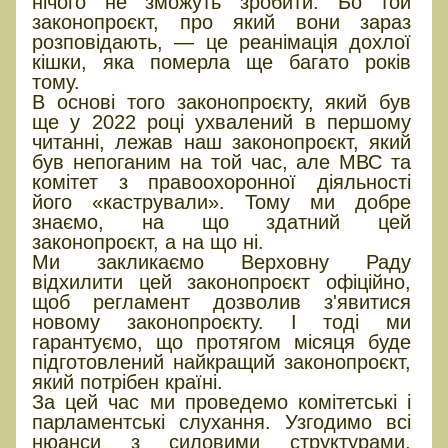
нічого не зможуть зробити. Бо той
законопроєкт, про який вони зараз
розповідають, — це реанімація дохлої
кішки, яка померла ще багато років
тому.
В основі того законопроєкту, який був
ще у 2022 році ухвалений в першому
читанні, лежав наш законопроєкт, який
був непоганим на той час, але МВС та
комітет з правоохоронної діяльності
його «кастрували». Тому ми добре
знаємо, на що здатний цей
законопроєкт, а на що ні.
Ми закликаємо Верховну Раду
відхилити цей законопроєкт офіційно,
щоб регламент дозволив з'явитися
новому законопроєкту. І тоді ми
гарантуємо, що протягом місяця буде
підготовлений найкращий законопроєкт,
який потрібен країні.
За цей час ми проведемо комітетські і
парламентські слухання. Узгодимо всі
нюанси з силовими структурами,