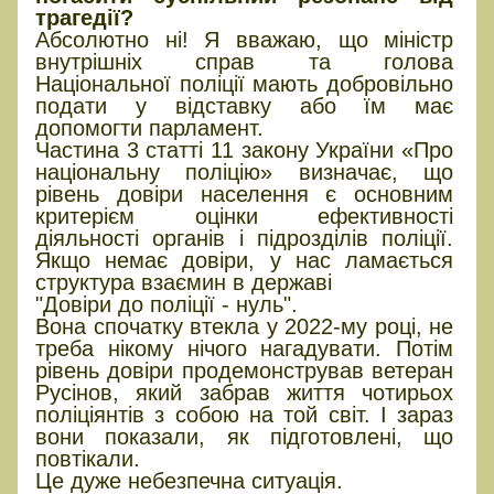
трагедії?
Абсолютно ні! Я вважаю, що міністр
внутрішніх справ та голова
Національної поліції мають добровільно
подати у відставку або їм має
допомогти парламент.
Частина 3 статті 11 закону України «Про
національну поліцію» визначає, що
рівень довіри населення є основним
критерієм оцінки ефективності
діяльності органів і підрозділів поліції.
Якщо немає довіри, у нас ламається
структура взаємин в державі
"Довіри до поліції - нуль".
Вона спочатку втекла у 2022-му році, не
треба нікому нічого нагадувати. Потім
рівень довіри продемонстрував ветеран
Русінов, який забрав життя чотирьох
поліціянтів з собою на той світ. І зараз
вони показали, як підготовлені, що
повтікали.
Це дуже небезпечна ситуація.