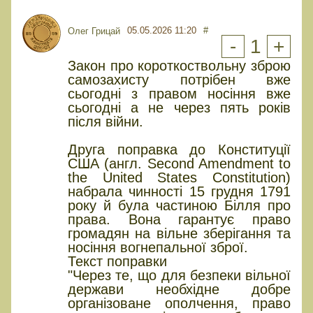
05.05.2026 11:20
#
Олег Грицай
-
1
+
Закон про короткоствольну зброю
самозахисту потрібен вже
сьогодні з правом носіння вже
сьогодні а не через пять років
після війни.
Друга поправка до Конституції
США (англ. Second Amendment to
the United States Constitution)
набрала чинності 15 грудня 1791
року й була частиною Білля про
права. Вона гарантує право
громадян на вільне зберігання та
носіння вогнепальної зброї.
Текст поправки
"Через те, що для безпеки вільної
держави необхідне добре
організоване ополчення, право