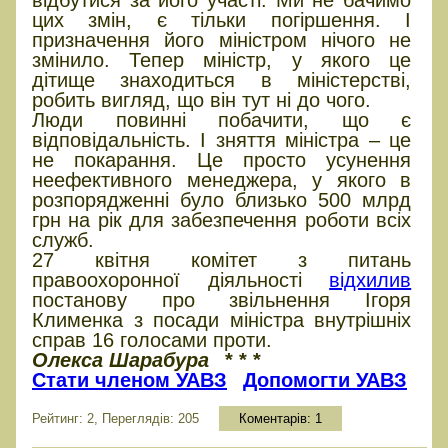
відбутися за його участі. Ми не бачимо
цих змін, є тільки погіршення. І
призначення його міністром нічого не
змінило. Тепер міністр, у якого це
дітище знаходиться в міністерстві,
робить вигляд, що він тут ні до чого.
Люди повинні побачити, що є
відповідальність. І зняття міністра – це
не покарання. Це просто усунення
неефективного менеджера, у якого в
розпорядженні було близько 500 млрд
грн на рік для забезпечення роботи всіх
служб.
27 квітня комітет з питань
правоохоронної діяльності
відхилив
постанову про звільнення Ігоря
Клименка з посади міністра внутрішніх
справ 16 голосами проти.
Олекса Шарабура
* * *
Стати членом УАВЗ
Допомогти УАВЗ
Рейтинг: 2, Переглядів: 205
Коментарів:
1