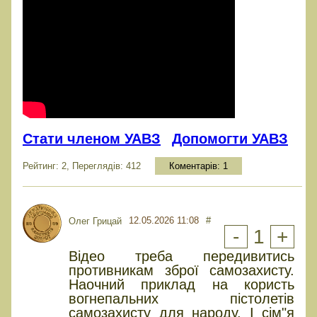
Стати членом УАВЗ
Допомогти УАВЗ
Рейтинг: 2, Переглядів: 412
Коментарів:
1
12.05.2026 11:08
#
Олег Грицай
-
1
+
Відео треба передивитись
противникам зброї самозахисту.
Наочний приклад на користь
вогнепальних пістолетів
самозахисту для народу. І сім"я