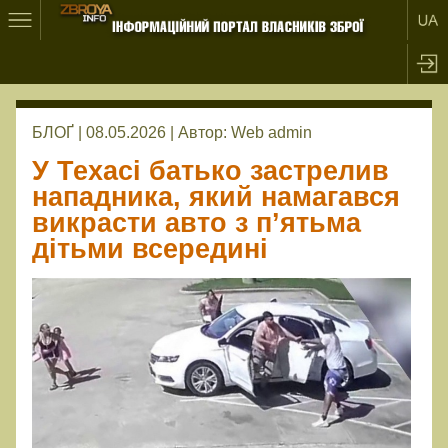
БЛОҐ | 08.05.2026 |
Автор:
Web admin
У Техасі батько застрелив
нападника, який намагався
викрасти авто з п’ятьма
дітьми всередині