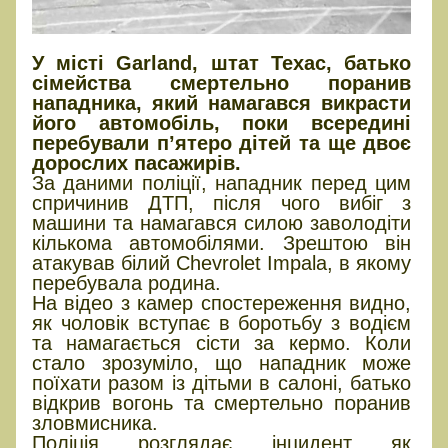
У місті Garland, штат Техас, батько
сімейства смертельно поранив
нападника, який намагався викрасти
його автомобіль, поки всередині
перебували п’ятеро дітей та ще двоє
дорослих пасажирів.
За даними поліції, нападник перед цим
спричинив ДТП, після чого вибіг з
машини та намагався силою заволодіти
кількома автомобілями. Зрештою він
атакував білий Chevrolet Impala, в якому
перебувала родина.
На відео з камер спостереження видно,
як чоловік вступає в боротьбу з водієм
та намагається сісти за кермо. Коли
стало зрозуміло, що нападник може
поїхати разом із дітьми в салоні, батько
відкрив вогонь та смертельно поранив
зловмисника.
Поліція розглядає інцидент як