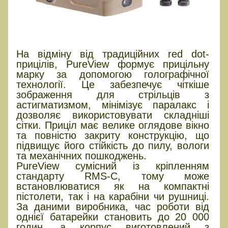
На відміну від традиційних red dot-
прицілів, PureView формує прицільну
марку за допомогою голографічної
технології. Це забезпечує чіткіше
зображення для стрільців з
астигматизмом, мінімізує паралакс і
дозволяє використовувати складніші
сітки. Приціл має велике оглядове вікно
та повністю закриту конструкцію, що
підвищує його стійкість до пилу, вологи
та механічних пошкоджень.
PureView сумісний із кріпленням
стандарту RMS-C, тому може
встановлюватися як на компактні
пістолети, так і на карабіни чи рушниці.
За даними виробника, час роботи від
однієї батарейки становить до 20 000
годин, а корпус виготовлений з