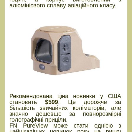
алюмінієвого сплаву авіаційного класу.
Рекомендована ціна новинки у США
становить
$599
. Це дорожче за
більшість звичайних коліматорів, але
значно дешевше за повнорозмірні
голографічні приціли.
FN PureView може стати однією з
найцікавіших новинок року на ринку