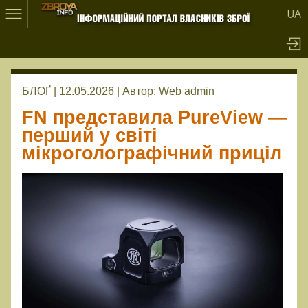
БЛОҐ | 12.05.2026 |
Автор:
Web admin
FN представила PureView —
перший у світі
мікроголографічний приціл