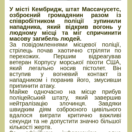
У місті Кембридж, штат Массачусетс,
озброєний громадянин разом із
співробітником поліції зупинили
нападника, який відкрив вогонь у
людному місці та міг спричинити
масову загибель людей.
За повідомленнями місцевої поліції,
стрілець почав хаотично стріляти по
перехожих. Першим відреагував
ветеран Корпусу морської піхоти США,
який легально носив пістолет. Він
вступив у вогневий контакт із
нападником і поранив його, змусивши
припинити атаку.
Майже одночасно на місце прибув
поліцейський штату, який завершив
нейтралізацію злочинця. Завдяки
швидким діям озброєного цивільного
вдалося виграти критично важливі
секунди та не допустити значно більшої
кількості жертв.