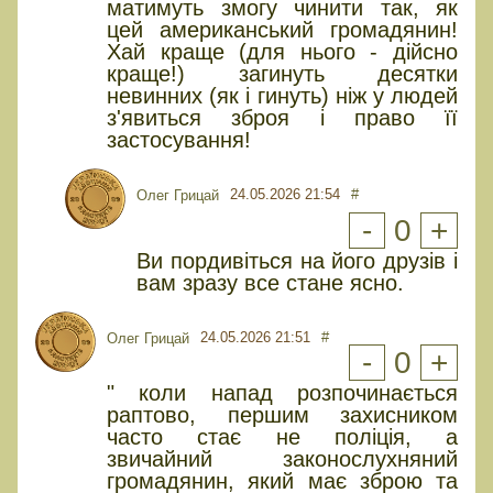
матимуть змогу чинити так, як
цей американський громадянин!
Хай краще (для нього - дійсно
краще!) загинуть десятки
невинних (як і гинуть) ніж у людей
з'явиться зброя і право її
застосування!
24.05.2026 21:54
#
Олег Грицай
-
0
+
Ви пордивіться на його друзів і
вам зразу все стане ясно.
24.05.2026 21:51
#
Олег Грицай
-
0
+
" коли напад розпочинається
раптово, першим захисником
часто стає не поліція, а
звичайний законослухняний
громадянин, який має зброю та