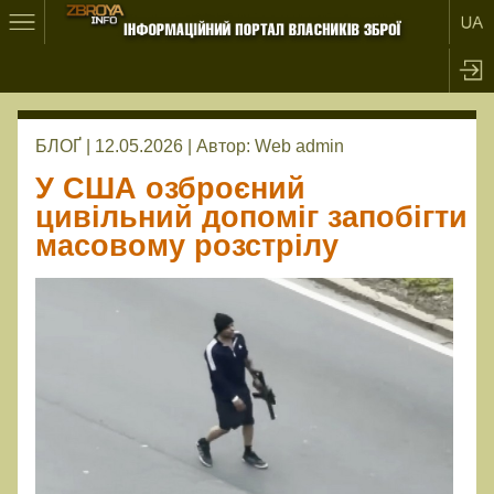
БЛОҐ | 12.05.2026 |
Автор:
Web admin
У США озброєний
цивільний допоміг запобігти
масовому розстрілу