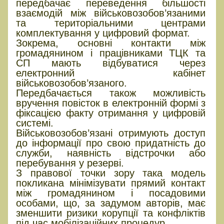
передбачає переведення більшості
взаємодій між військовозобов’язаними
та територіальними центрами
комплектування у цифровий формат.
Зокрема, основні контакти між
громадянином і працівниками ТЦК та
СП мають відбуватися через
електронний кабінет
військовозобов’язаного.
Передбачається також можливість
вручення повісток в електронній формі з
фіксацією факту отримання у цифровій
системі.
Військовозобов’язані отримують доступ
до інформації про свою придатність до
служби, наявність відстрочки або
перебування у резерві.
З правової точки зору така модель
покликана мінімізувати прямий контакт
між громадянином і посадовими
особами, що, за задумом авторів, має
зменшити ризики корупції та конфліктів
під час мобілізаційних процедур.