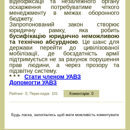
відеофіксації та незалежного органу
оскарження потребуватиме чіткого
менеджменту в межах оборонного
бюджету.
Запропонований закон створює
юридичну рамку, яка робить
бусифікацію юридично неможливою
та технічно абсурдною
. Це шанс для
держави перейти до цивілізованої
мобілізації, де боєздатність армії
підтримується не за рахунок порушення
прав людини, а через прозору та
підзвітну систему.
* * *
Стати членом УАВЗ
Допомогти УАВЗ
Рейтинг: 0, Переглядів: 101
Коментарів:
0
Будь ласка, залогіньтесь щоб мати можливість коментувати