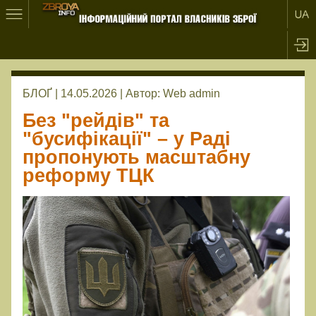
БЛОҐ | 14.05.2026 |
Автор:
Web admin
Без "рейдів" та
"бусифікації" – у Раді
пропонують масштабну
реформу ТЦК