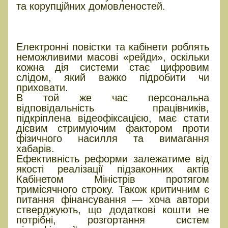
та корупційних домовленостей.
Чи зможе закон змінити
ситуацію
Електронні повістки та кабінети роблять
неможливими масові «рейди», оскільки
кожна дія системи стає цифровим
слідом, який важко підробити чи
приховати.
В той же час персональна
відповідальність працівників,
підкріплена відеофіксацією, має стати
дієвим стримуючим фактором проти
фізичного насилля та вимагання
хабарів.
Ефективність реформи залежатиме від
якості реалізації підзаконних актів
Кабінетом Міністрів протягом
тримісячного строку. Також критичним є
питання фінансування — хоча автори
стверджують, що додаткові кошти не
потрібні, розгортання систем