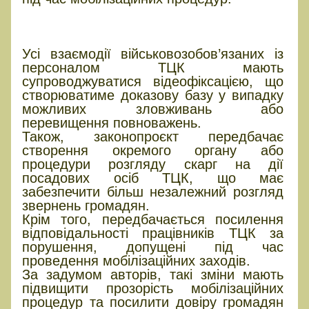
Механізм контролю за діями
посадових осіб
Усі взаємодії військовозобов’язаних із
персоналом ТЦК мають
супроводжуватися відеофіксацією, що
створюватиме доказову базу у випадку
можливих зловживань або
перевищення повноважень.
Також, законопроєкт передбачає
створення окремого органу або
процедури розгляду скарг на дії
посадових осіб ТЦК, що має
забезпечити більш незалежний розгляд
звернень громадян.
Крім того, передбачається посилення
відповідальності працівників ТЦК за
порушення, допущені під час
проведення мобілізаційних заходів.
За задумом авторів, такі зміни мають
підвищити прозорість мобілізаційних
процедур та посилити довіру громадян