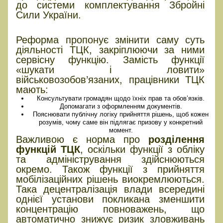
до системи комплектування Збройні
Сили України.
Кінець бусифікації?
Реформа пропонує змінити саму суть
діяльності ТЦК, закріплюючи за ними
сервісну функцію. Замість функції
«шукати і ловити»
військовозобов’язаних, працівники ТЦК
мають:
Консультувати громадян щодо їхніх прав та обов’язків.
Допомагати з оформленням документів.
Пояснювати публічну логіку прийняття рішень, щоб кожен
розумів, чому саме він підлягає призову у конкретний
момент.
Важливою є норма про
розділення
функцій ТЦК
, оскільки функції з обліку
та адміністрування здійснюються
окремо. Також функції з прийняття
мобілізаційних рішень виокремлюються.
Така децентралізація влади всередині
однієї установи покликана зменшити
концентрацію повноважень, що
автоматично знижує ризик зловживань