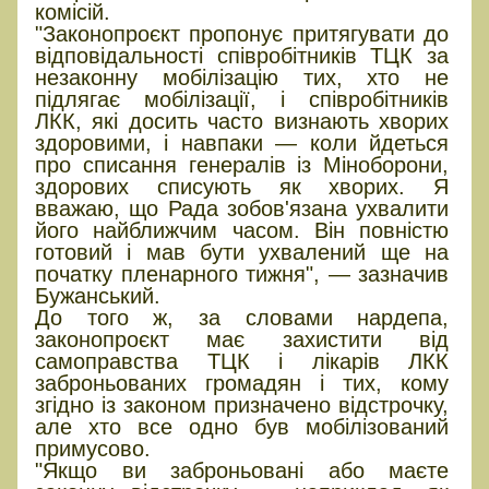
комісій.
"Законопроєкт пропонує притягувати до
відповідальності співробітників ТЦК за
незаконну мобілізацію тих, хто не
підлягає мобілізації, і співробітників
ЛКК, які досить часто визнають хворих
здоровими, і навпаки — коли йдеться
про списання генералів із Міноборони,
здорових списують як хворих. Я
вважаю, що Рада зобов'язана ухвалити
його найближчим часом. Він повністю
готовий і мав бути ухвалений ще на
початку пленарного тижня", — зазначив
Бужанський.
До того ж, за словами нардепа,
законопроєкт має захистити від
самоправства ТЦК і лікарів ЛКК
заброньованих громадян і тих, кому
згідно із законом призначено відстрочку,
але хто все одно був мобілізований
примусово.
"Якщо ви заброньовані або маєте