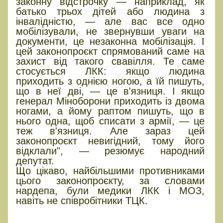
законну відстрочку — наприклад, як
батько трьох дітей або людина з
інвалідністю, — але вас все одно
мобілізували, не звернувши уваги на
документи, це незаконна мобілізація. І
цей законопроєкт спрямований саме на
захист від такого свавілля. Те саме
стосується ЛКК: якщо людина
приходить з однією ногою, а їй пишуть,
що в неї дві, — це в'язниця. І якщо
генерал Міноборони приходить із двома
ногами, а йому раптом пишуть, що в
нього одна, щоб списати з армії, — це
теж в'язниця. Але зараз цей
законопроєкт невигідний, тому його
відклали", — резюмує народний
депутат.
Що цікаво, найбільшими противниками
цього законопроєкту, за словами
нардепа, були медики ЛКК і МОЗ,
навіть не співробітники ТЦК.
"Простіше зловити на вулиці":