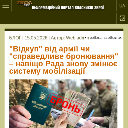
БЛОҐ | 15.05.2026 |
Автор:
Web admin
робота на об'єктах
"Відкуп" від армії чи
"справедливе бронювання"
– навіщо Рада знову змінює
систему мобілізації