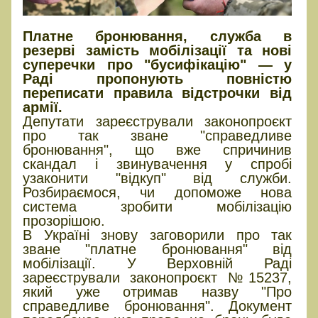
Платне бронювання, служба в
резерві замість мобілізації та нові
суперечки про "бусифікацію" — у
Раді пропонують повністю
переписати правила відстрочки від
армії.
Депутати зареєстрували законопроєкт
про так зване "справедливе
бронювання", що вже спричинив
скандал і звинувачення у спробі
узаконити "відкуп" від служби.
Розбираємося, чи допоможе нова
система зробити мобілізацію
прозорішою.
В Україні знову заговорили про так
зване "платне бронювання" від
мобілізації. У Верховній Раді
зареєстрували законопроєкт №15237,
який уже отримав назву "Про
справедливе бронювання". Документ