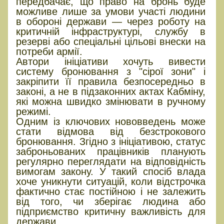
передбачає, що право на бронь буде
можливе лише за умови участі людини
в обороні держави — через роботу на
критичній інфраструктурі, службу в
резерві або спеціальні цільові внески на
потреби армії.
Автори ініціативи хочуть вивести
систему бронювання з "сірої зони" і
закріпити її правила безпосередньо в
законі, а не в підзаконних актах Кабміну,
які можна швидко змінювати в ручному
режимі.
Одним із ключових нововведень може
стати відмова від безстрокового
бронювання. Згідно з ініціативою, статус
заброньованих працівників планують
регулярно переглядати на відповідність
вимогам закону. У такий спосіб влада
хоче уникнути ситуацій, коли відстрочка
фактично стає постійною і не залежить
від того, чи зберігає людина або
підприємство критичну важливість для
держави.