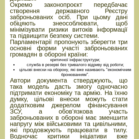
Окремо законопроєкт передбачає
створення державного Реєстру
заброньованих осіб. При цьому дані
обіцяють знеособлювати, щоб
мінімізувати ризики витоків інформації
та підвищити безпеку системи.
Парламентарії пропонують зберегти три
основні форми участі заброньованих
громадян в обороні країни:
критичної інфраструктури;
служба в резерві без тривалого відриву від роботи;
цільові внески на оборону, які вже називають "економічним
бронюванням".
Автори документа стверджують, що
така модель дасть змогу одночасно
підтримати економіку та армію. На їхню
думку, цільові внески можуть стати
додатковим джерелом фінансування
ЗСУ, а обов'язкова участь
заброньованих в обороні має зменшити
напругу між військовими та цивільними,
які продовжують працювати в тилу.
Водночас критики ініціативи вже