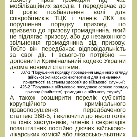
мобілізаційних заходів. І передбачає до
8 років позбавлення волі для
співробітників ТЦК і членів ЛКК за
порушення порядку призову, що
призвело до призову громадянина, який
не підлягає призову, або до незаконного
звільнення громадянина від призову.
Тобто він передбачає відповідальність
за свої дії. І всього-то потрібно —
доповнити Кримінальний кодекс України
двома новими статтями:
337-1 "Порушення порядку проведення медичного огляду
(військово-лікарської експертизи) для визначення
придатності за станом здоров'я до військової служби";
426-2 "Порушення військовою посадовою особою порядку
призову (прийняття) громадян на військову службу".
А також розширити перелік суб'єктів
корупційного кримінального
правопорушення, передбаченого
статтею 368-5, і включити до нього голів
та їхніх заступників, членів і секретарів
позаштатних постійно діючих військово-
лікарських комісій або лікарсько-льотних