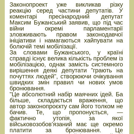
Законопроект уже викликав різку
реакцію серед частини депутатів. У
коментарі пресінародний депутат
Максим Бужанський заявив, що під час
війни окремі парламентарії
зловживають правом законодавчої
ініціативи і намагаються хайпувати на
болючій темі мобілізації.
За словами Бужанського, у країні
справді існує велика кількість проблем із
мобілізацією, однак замість системного
вирішення деякі депутати "грають на
почуттях людей", створюючи очікування
швидких змін правил чи нових умов
бронювання.
"Це абсолютний набір маячних ідей. Ба
більше, складається враження, що
автор законопроєкту сам його толком не
бачив. Те, що пропонується, —
фактично утопія, за якої
військовозобов'язаний має ще окремо
платити за бронювання. Це