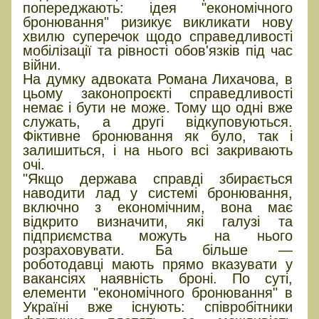
попереджають: ідея "економічного
бронювання" ризикує викликати нову
хвилю суперечок щодо справедливості
мобілізації та рівності обов'язків під час
війни.
На думку адвоката Романа Лихачова, в
цьому законопроєкті справедливості
немає і бути не може. Тому що одні вже
служать, а другі відкуповуються.
Фіктивне бронювання як було, так і
залишиться, і на нього всі закривають
очі.
"Якщо держава справді збирається
наводити лад у системі бронювання,
включно з економічним, вона має
відкрито визначити, які галузі та
підприємства можуть на нього
розраховувати. Ба більше —
роботодавці мають прямо вказувати у
вакансіях наявність броні. По суті,
елементи "економічного бронювання" в
Україні вже існують: співробітники