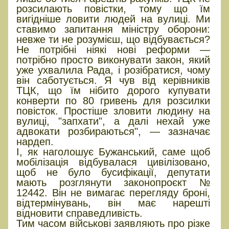
розсилають повістки, тому що їм
вигідніше ловити людей на вулиці. Ми
ставимо запитання міністру оборони:
невже ти не розумієш, що відбувається?
Не потрібні ніякі нові реформи —
потрібно просто виконувати закон, який
уже ухвалила Рада, і розібратися, чому
він саботується. Я чув від керівників
ТЦК, що їм нібито дорого купувати
конверти по 80 гривень для розсилки
повісток. Простіше зловити людину на
вулиці, "запхати", а далі нехай уже
адвокати розбираються", — зазначає
нардеп.
І, як наголошує Бужанський, саме щоб
мобілізація відбувалася цивілізовано,
щоб не було бусифікації, депутати
мають розглянути законопроєкт №
12442. Він не вимагає перегляду броні,
відтермінувань, він має нарешті
відновити справедливість.
Тим часом військові заявляють про різке