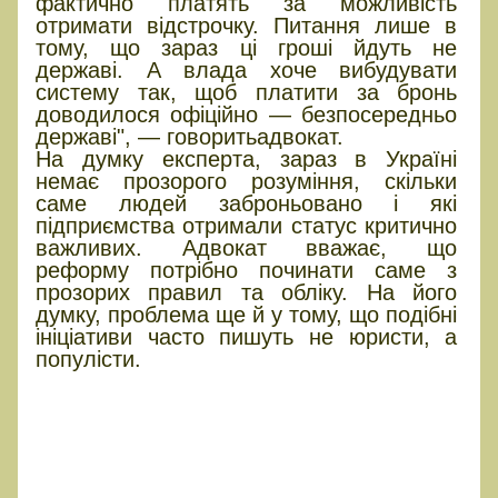
фактично платять за можливість
отримати відстрочку. Питання лише в
тому, що зараз ці гроші йдуть не
державі. А влада хоче вибудувати
систему так, щоб платити за бронь
доводилося офіційно — безпосередньо
державі", — говоритьадвокат.
На думку експерта, зараз в Україні
немає прозорого розуміння, скільки
саме людей заброньовано і які
підприємства отримали статус критично
важливих. Адвокат вважає, що
реформу потрібно починати саме з
прозорих правил та обліку. На його
думку, проблема ще й у тому, що подібні
ініціативи часто пишуть не юристи, а
популісти.
До 8 років в'язниці для ТЦК і
ВЛК: чому законопроєкт
раптово прибрали з порядку
денного