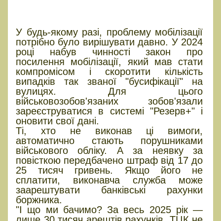
чому закон про мобілізацію
фактично не працює
У будь-якому разі, проблему мобілізації
потрібно було вирішувати давно. У 2024
році набув чинності закон про
посилення мобілізації, який мав стати
компромісом і скоротити кількість
випадків так званої "бусифікації" на
вулицях. Для цього
військовозобов'язаних зобов'язали
зареєструватися в системі "Резерв+" і
оновити свої дані.
Ті, хто не виконав ці вимоги,
автоматично стають порушниками
військового обліку. А за неявку за
повісткою передбачено штраф від 17 до
25 тисяч гривень. Якщо його не
сплатити, виконавча служба може
заарештувати банківські рахунки
боржника.
"І що ми бачимо? За весь 2025 рік —
лише 30 тисяч арештів рахунків. ТЦК не