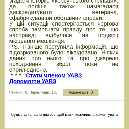
згадати історію «корсунського стрільця»,
де поліція також намагалася
дискредитувати ветерана,
сфабрикувавши обставини справи.
У цій ситуації спостерігається чергова
спроба замовчати правду про те, що
насправді відбулося на подвір'ї
місцевого мешканця.
P.S. Пізніше поступила інформація, що
підозрюваного було ліквідовано. Ніяких
даних про нього та про джерело
походження зброї поки не
оприлюднено.
* * *
Стати членом УАВЗ
Допомогти УАВЗ
Рейтинг: 0, Переглядів: 136
Коментарів:
0
Будь ласка, залогіньтесь щоб мати можливість коментувати