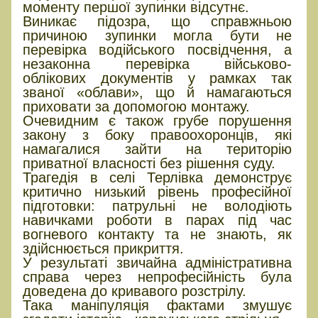
моменту першої зупинки відсутнє.
Виникає підозра, що справжньою
причиною зупинки могла бути не
перевірка водійського посвідчення, а
незаконна перевірка військово-
облікових документів у рамках так
званої «облави», що й намагаються
приховати за допомогою монтажу.
Очевидним є також грубе порушення
закону з боку правоохоронців, які
намагалися зайти на територію
приватної власності без рішення суду.
Трагедія в селі Терлівка демонструє
критично низький рівень професійної
підготовки: патрульні не володіють
навичками роботи в парах під час
вогневого контакту та не знають, як
здійснюється прикриття.
У результаті звичайна адміністративна
справа через непрофесійність була
доведена до кривавого розстрілу.
Така маніпуляція фактами змушує