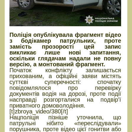
Поліція опублікувала фрагмент відео
з бодікамер патрульних, проте
замість прозорості цей запис
викликає лише нові запитання,
оскільки глядачам надали не повну
версію, а монтований фрагмент.
Початок конфлікту залишається
прихованим, а офіційні заяви містять
суттєві суперечності: спочатку
повідомлялося про перевірку
документів водія на дорозі, проте події
насправді розгорталися на подвір'ї
приватного домоволодіння.
[t]zbroya_video/380[/t]
Нацполіція пізніше уточнила, що
патрульні нібито «переслідували»
порушника, проте відео цієї гонитви або