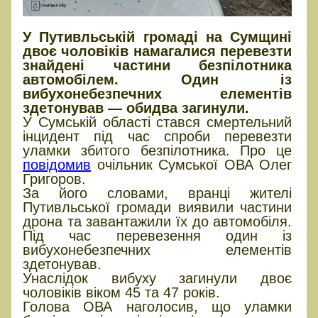
У Путивльській громаді на Сумщині
двоє чоловіків намагалися перевезти
знайдені частини безпілотника
автомобілем. Один із
вибухонебезпечних елементів
здетонував — обидва загинули.
У Сумській області стався смертельний
інцидент під час спроби перевезти
уламки збитого безпілотника. Про це
повідомив
очільник Сумської ОВА Олег
Григоров.
За його словами, вранці жителі
Путивльської громади виявили частини
дрона та завантажили їх до автомобіля.
Під час перевезення один із
вибухонебезпечних елементів
здетонував.
Унаслідок вибуху загинули двоє
чоловіків віком 45 та 47 років.
Голова ОВА наголосив, що уламки