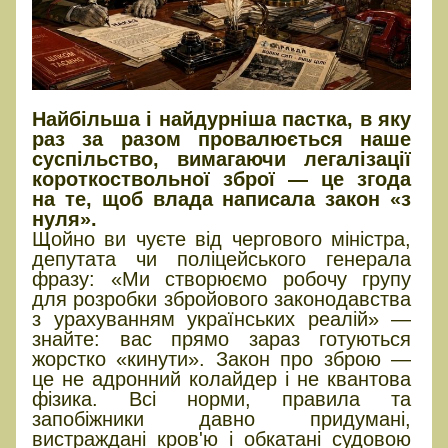
Найбільша і найдурніша пастка, в яку
раз за разом провалюється наше
суспільство, вимагаючи легалізації
короткоствольної зброї — це згода
на те, щоб влада написала закон «з
нуля».
Щойно ви чуєте від чергового міністра,
депутата чи поліцейського генерала
фразу: «Ми створюємо робочу групу
для розробки збройового законодавства
з урахуванням українських реалій» —
знайте: вас прямо зараз готуються
жорстко «кинути». Закон про зброю —
це не адронний колайдер і не квантова
фізика. Всі норми, правила та
запобіжники давно придумані,
вистраждані кров'ю і обкатані судовою