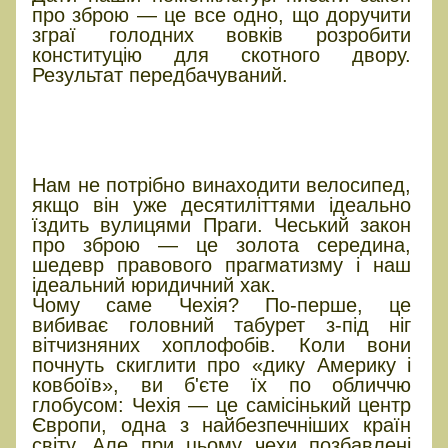
про зброю — це все одно, що доручити
зграї голодних вовків розробити
конституцію для скотного двору.
Результат передбачуваний.
ЧЕСЬКИЙ ЕТАЛОН:
Європейський стандарт без
соєвої кастрації
Нам не потрібно винаходити велосипед,
якщо він уже десятиліттями ідеально
їздить вулицями Праги. Чеський закон
про зброю — це золота середина,
шедевр правового прагматизму і наш
ідеальний юридичний хак.
Чому саме Чехія? По-перше, це
вибиває головний табурет з-під ніг
вітчизняних хоплофобів. Коли вони
почнуть скиглити про «дику Америку і
ковбоїв», ви б'єте їх по обличчю
глобусом: Чехія — це самісінький центр
Європи, одна з найбезпечніших країн
світу. Але при цьому чехи позбавлені