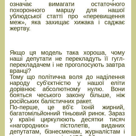
означає вимагати остаточного
похоронного маршу для нашої
ублюдської статті про «перевищення
меж», яка захищає хижака і саджає
жертву.
АНАТОМІЯ САБОТАЖУ: Чому
вони битимуться за монополію
Якщо ця модель така хороша, чому
наші депутати не перекладуть її гугл-
перекладачем і не проголосують завтра
вранці?
Тому що політична воля до наділення
народу суб'єктністю у нашої еліти
дорівнює абсолютному нулю. Вони
бояться чеського закону більше, ніж
російських балістичних ракет.
По-перше, це вб'є їхній жирний,
багатомільйонний тіньовий ринок. Зараз
у країні циркулюють десятки тисяч
«нагородних» пістолетів, виданих
депутатам, бізнесменам, журналістам і