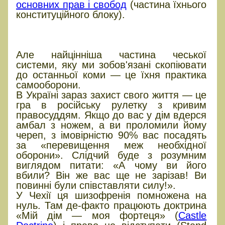
основних прав і свобод
(частина їхнього
конституційного блоку).
«МІЙ ДІМ — МОЯ ФОРТЕЦЯ» І
ПРАВО НЕ ДАВАТИ ЗАДНЮ
Але найцінніша частина чеської
системи, яку ми зобов'язані скопіювати
до останньої коми — це їхня практика
самооборони.
В Україні зараз захист свого життя — це
гра в російську рулетку з кривим
правосуддям. Якщо до вас у дім вдерся
амбал з ножем, а ви проломили йому
череп, з імовірністю 90% вас посадять
за «перевищення меж необхідної
оборони». Слідчий буде з розумним
виглядом питати: «А чому ви його
вбили? Він же вас ще не зарізав! Ви
повинні були співставляти силу!».
У Чехії ця шизофренія помножена на
нуль. Там де-факто працюють доктрина
«Мій дім — моя фортеця» (
Castle