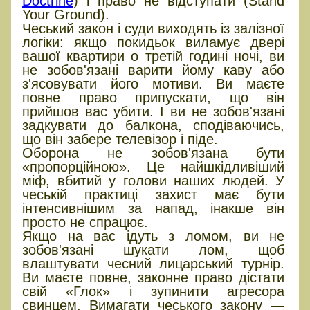
Doctrine
) і право не відступати (Stand
Your Ground).
Чеський закон і суди виходять із залізної
логіки: якщо покидьок виламує двері
вашої квартири о третій годині ночі, ви
не зобов'язані варити йому каву або
з'ясовувати його мотиви. Ви маєте
повне право припускати, що він
прийшов вас убити. І ви не зобов'язані
задкувати до балкона, сподіваючись,
що він забере телевізор і піде.
Оборона не зобов'язана бути
«пропорційною». Це найшкідливіший
міф, вбитий у голови наших людей. У
чеській практиці захист має бути
інтенсивнішим за напад, інакше він
просто не спрацює.
Якщо на вас ідуть з ломом, ви не
зобов'язані шукати лом, щоб
влаштувати чесний лицарський турнір.
Ви маєте повне, законне право дістати
свій «Глок» і зупинити агресора
свинцем. Вимагати чеського закону —