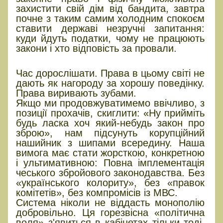
захистити свій дім від бандита, завтра
почне з таким самим холодним спокоєм
ставити державі незручні запитання:
куди йдуть податки, чому не працюють
закони і хто відповість за провали.
ВИСНОВОК: Тиск як єдина мова
Час дорослішати. Права в цьому світі не
дають як нагороду за хорошу поведінку.
Права виривають зубами.
Якщо ми продовжуватимемо ввічливо, з
позиції прохачів, скиглити: «Ну прийміть
будь ласка хоч який-небудь закон про
зброю», нам підсунуть корупційний
нашийник з шипами всередину. Наша
вимога має стати жорсткою, конкретною
і ультимативною: Повна імплементація
чеського збройового законодавства. Без
«українського колориту», без «правок
комітетів», без компромісів із МВС.
Система ніколи не віддасть монополію
добровільно. Ця горезвісна «політична
воля» з'явиться в кабінетах тільки тоді,