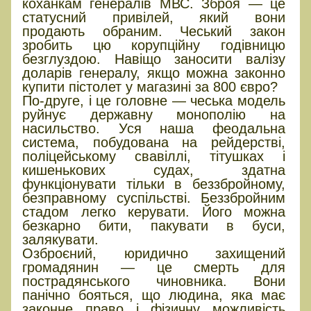
коханкам генералів МВС. Зброя — це
статусний привілей, який вони
продають обраним. Чеський закон
зробить цю корупційну годівницю
безглуздою. Навіщо заносити валізу
доларів генералу, якщо можна законно
купити пістолет у магазині за 800 євро?
По-друге, і це головне — чеська модель
руйнує державну монополію на
насильство. Уся наша феодальна
система, побудована на рейдерстві,
поліцейському свавіллі, тітушках і
кишенькових судах, здатна
функціонувати тільки в беззбройному,
безправному суспільстві. Беззбройним
стадом легко керувати. Його можна
безкарно бити, пакувати в буси,
залякувати.
Озброєний, юридично захищений
громадянин — це смерть для
пострадянського чиновника. Вони
панічно бояться, що людина, яка має
законне право і фізичну можливість