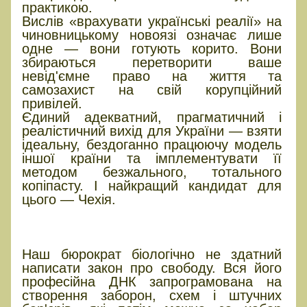
практикою.
Вислів «врахувати українські реалії» на
чиновницькому новоязі означає лише
одне — вони готують корито. Вони
збираються перетворити ваше
невід'ємне право на життя та
самозахист на свій корупційний
привілей.
Єдиний адекватний, прагматичний і
реалістичний вихід для України — взяти
ідеальну, бездоганно працюючу модель
іншої країни та імплементувати її
методом безжального, тотального
копіпасту. І найкращий кандидат для
цього — Чехія.
ФРАНКЕНШТЕЙН У ПОГОНАХ:
Чому їм не можна давати ручку
Наш бюрократ біологічно не здатний
написати закон про свободу. Вся його
професійна ДНК запрограмована на
створення заборон, схем і штучних