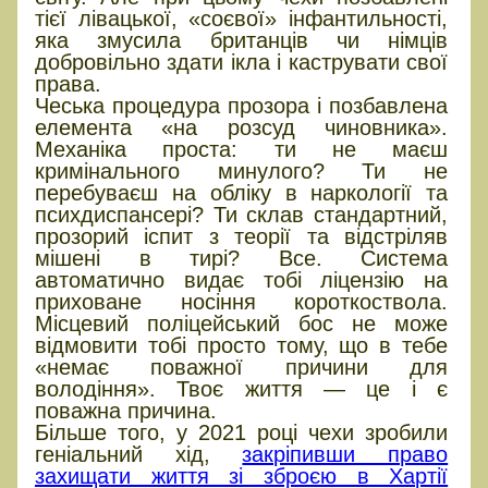
тієї лівацької, «соєвої» інфантильності,
яка змусила британців чи німців
добровільно здати ікла і каструвати свої
права.
Чеська процедура прозора і позбавлена
елемента «на розсуд чиновника».
Механіка проста: ти не маєш
кримінального минулого? Ти не
перебуваєш на обліку в наркології та
психдиспансері? Ти склав стандартний,
прозорий іспит з теорії та відстріляв
мішені в тирі? Все. Система
автоматично видає тобі ліцензію на
приховане носіння короткоствола.
Місцевий поліцейський бос не може
відмовити тобі просто тому, що в тебе
«немає поважної причини для
володіння». Твоє життя — це і є
поважна причина.
Більше того, у 2021 році чехи зробили
геніальний хід,
закріпивши право
захищати життя зі зброєю в Хартії