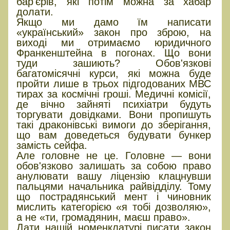
бар'єрів, які потім можна за хабар
долати.
Якщо ми дамо їм написати
«український» закон про зброю, на
виході ми отримаємо юридичного
Франкенштейна в погонах. Що вони
туди зашиють? Обов'язкові
багатомісячні курси, які можна буде
пройти лише в трьох підгодованих МВС
тирах за космічні гроші. Медичні комісії,
де вічно зайняті психіатри будуть
торгувати довідками. Вони пропишуть
такі драконівські вимоги до зберігання,
що вам доведеться будувати бункер
замість сейфа.
Але головне не це. Головне — вони
обов'язково залишать за собою право
анулювати вашу ліцензію клацнувши
пальцями начальника райвідділу. Тому
що пострадянський мент і чиновник
мислить категорією «я тобі дозволяю»,
а не «ти, громадянин, маєш право».
Дати нашій номенклатурі писати закон