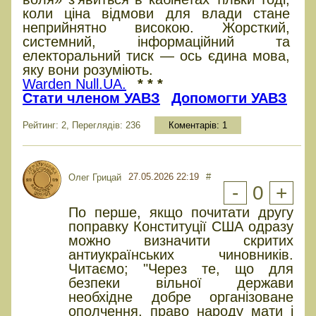
коли ціна відмови для влади стане
неприйнятно високою. Жорсткий,
системний, інформаційний та
електоральний тиск — ось єдина мова,
яку вони розуміють.
Warden Null.UA.
* * *
Стати членом УАВЗ
Допомогти УАВЗ
Рейтинг: 2, Переглядів: 236
Коментарів:
1
27.05.2026 22:19
#
Олег Грицай
-
0
+
По перше, якщо почитати другу
поправку Конституції США одразу
можно визначити скритих
антиукраїнських чиновників.
Читаємо; "Через те, що для
безпеки вільної держави
необхідне добре організоване
ополчення, право народу мати і