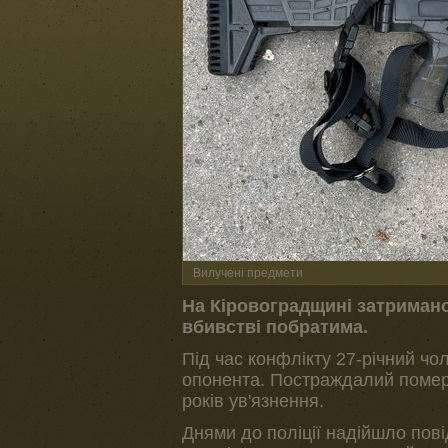
Вилучені предмети
На Кіровоградщині затриман
вбивстві побратима.
Під час конфлікту 27-річний чол
опонента. Постраждалий помер н
років ув'язнення.
Днями до поліції надійшло пов