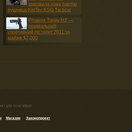
замовила нову партію
рушниць KelTec KSG Tactical
Phoenix Trinity H2 —
преміальний
спортивний пістолет 2011 за
майже $7,000
к і для початківців.
и
Магазин
Законопроект