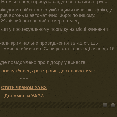
 На місце події прибула слідчо-оперативна група.
іж двома військовослужбовцями виник конфлікт, у
крив вогонь із автоматичної зброї по іншому.
9-річний потерпілий помер на місці.
ьця у процесуальному порядку на місці вчинення
чали кримінальне провадження за ч.1 ст. 115
– умисне вбивство. Санкція статті передбачає до 15
де повідомлено про підозру у вбивстві.
овослужбовець розстріляв двох побратимів
.
* * *
Стати членом УАВЗ
Допомогти УАВЗ
1