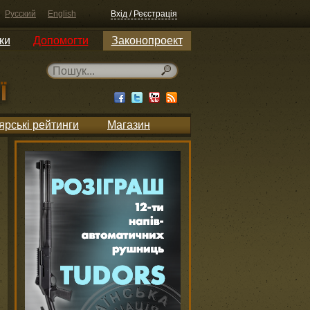
Русский
English
Вхід / Реєстрація
ки
Допомогти
Законопроект
ярські рейтинги
Магазин