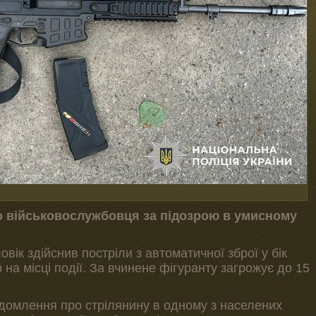
о військовослужбовця за підозрою в умисному
овік здійснив постріли з автоматичної зброї у бік
а місці події. За вчинене фігуранту загрожує до 15
ідомлення про стрілянину в одному з населених