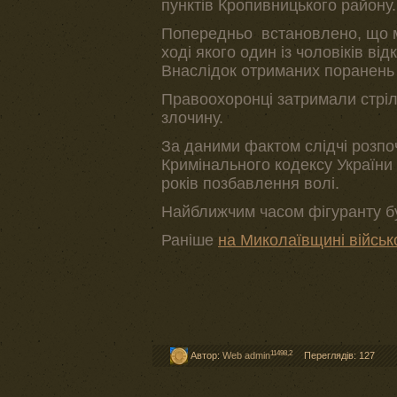
пунктів Кропивницького району.
Попередньо встановлено, що м
ході якого один із чоловіків від
Внаслідок отриманих поранень 2
Правоохоронці затримали стріл
злочину.
За даними фактом слідчі розпо
Кримінального кодексу України 
років позбавлення волі.
Найближчим часом фігуранту бу
Раніше
на Миколаївщині військ
11498,2
Автор:
Web admin
Переглядів: 127