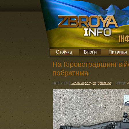
Стрічка
Блоґи
Питання
На Кіровоградщині ві
побратима
24.05.2026
|
Силові структури
,
Кримінал
|
Автор:
W