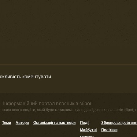
можливість коментувати
- Інформаційний портал власників зброї
право нею володіти, який буде корисним як для досвідчених власників зброї, та
Теми
Автори
Організації та партнери
Події
Зброярські рейтинг
Майбутні
Політики