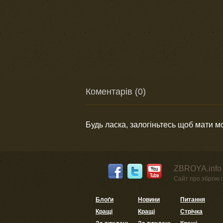
Коментарів (0)
Будь ласка, залогіньтесь щоб мати 
ZBROYA.info 
Сайт про зброю і 
Блоґи
Новини
Питання
Кращі
Кращі
Стрічка