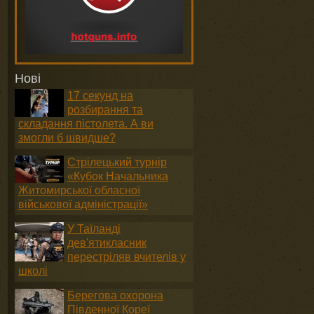
Нові
17 секунд на
розбирання та
складання пістолета. А ви
змогли б швидше?
Стрілецький турнір
«Кубок Начальника
Житомирської обласної
військової адміністрації»
У Таїланді
дев'ятикласник
перестріляв вчителів у
школі
Берегова охорона
Південної Кореї