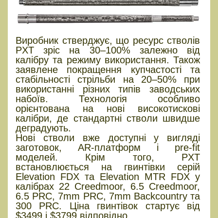
Виробник стверджує, що ресурс стволів
PXT зріс на 30–100% залежно від
калібру та режиму використання. Також
заявлене покращення купчастості та
стабільності стрільби на 20–50% при
використанні різних типів заводських
набоїв. Технологія особливо
орієнтована на нові високотискові
калібри, де стандартні стволи швидше
деградують.
Нові стволи вже доступні у вигляді
заготовок, AR-платформ і pre-fit
моделей. Крім того, PXT
встановлюється на гвинтівки серій
Elevation FDX та Elevation MTR FDX у
калібрах 22 Creedmoor, 6.5 Creedmoor,
6.5 PRC, 7mm PRC, 7mm Backcountry та
300 PRC. Ціна гвинтівок стартує від
$3499 і $3799 відповідно.