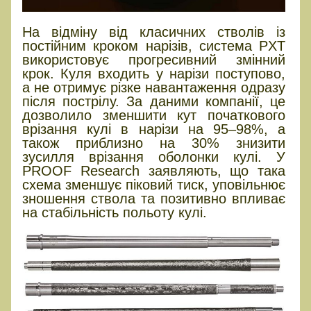
На відміну від класичних стволів із
постійним кроком нарізів, система PXT
використовує прогресивний змінний
крок. Куля входить у нарізи поступово,
а не отримує різке навантаження одразу
після пострілу. За даними компанії, це
дозволило зменшити кут початкового
врізання кулі в нарізи на 95–98%, а
також приблизно на 30% знизити
зусилля врізання оболонки кулі. У
PROOF Research заявляють, що така
схема зменшує піковий тиск, уповільнює
зношення ствола та позитивно впливає
на стабільність польоту кулі.