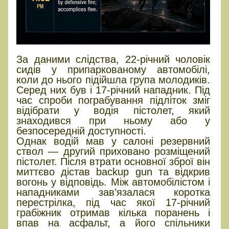
За даними слідства, 22-річний чоловік
сидів у припаркованому автомобілі,
коли до нього підійшла група молодиків.
Серед них був і 17-річний нападник. Під
час спроби пограбування підліток зміг
відібрати у водія пістолет, який
знаходився при ньому або у
безпосередній доступності.
Однак водій мав у салоні резервний
ствол — другий приховано розміщений
пістолет. Після втрати основної зброї він
миттєво дістав backup gun та відкрив
вогонь у відповідь. Між автомобілістом і
нападниками зав’язалася коротка
перестрілка, під час якої 17-річний
грабіжник отримав кілька поранень і
впав на асфальт, а його спільники