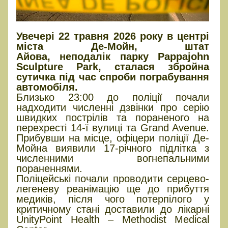
Увечері 22 травня 2026 року в центрі
міста Де-Мойн, штат
Айова, неподалік парку Pappajohn
Sculpture Park, сталася збройна
сутичка під час спроби пограбування
автомобіля.
Близько 23:00 до поліції почали
надходити численні дзвінки про серію
швидких пострілів та пораненого на
перехресті 14-ї вулиці та Grand Avenue.
Прибувши на місце, офіцери поліції Де-
Мойна виявили 17-річного підлітка з
численними вогнепальними
пораненнями.
Поліцейські почали проводити серцево-
легеневу реанімацію ще до прибуття
медиків, після чого потерпілого у
критичному стані доставили до лікарні
UnityPoint Health – Methodist Medical