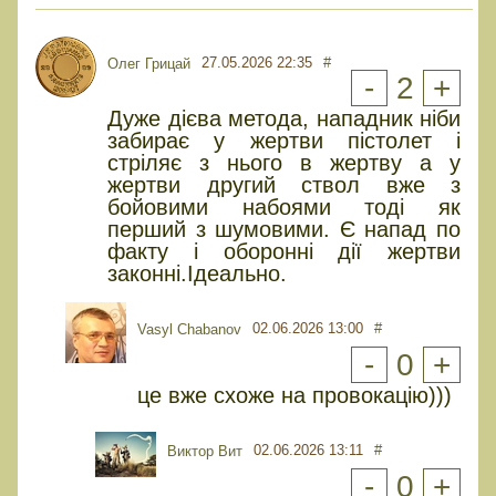
27.05.2026 22:35
#
Олег Грицай
-
2
+
Дуже дієва метода, нападник ніби
забирає у жертви пістолет і
стріляє з нього в жертву а у
жертви другий ствол вже з
бойовими набоями тоді як
перший з шумовими. Є напад по
факту і оборонні дії жертви
законні.Ідеально.
02.06.2026 13:00
#
Vasyl Chabanov
-
0
+
це вже схоже на провокацію)))
02.06.2026 13:11
#
Виктор Вит
-
0
+