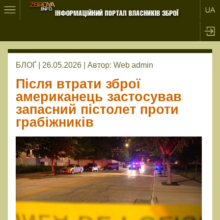
БЛОҐ | 26.05.2026 |
Автор:
Web admin
Після втрати зброї
американець застосував
запасний пістолет проти
грабіжників